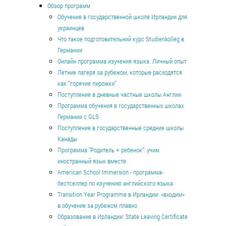
Перейти к основному содержанию
Обзор программ
Обучение в государственной школе Ирландии для
украинцев
Что такое подготовительний курс Studienkolleg в
Германии
Онлайн программа изучения языка. Личный опыт
Летние лагеря за рубежом, которые расходятся
как “горячие пирожки”
Поступление в дневные частные школы Англии
Программа обучения в государственных школах
Германии с GLS
Поступление в государственные средние школы
Канады
Программа "Родитель + ребенок": учим
иностранный язык вместе
American School Immersion - программа-
бестселлер по изучению английского языка
Transition Year Programme в Ирландии: «входим»
в обучение за рубежом плавно
Образование в Ирландии: State Leaving Certificate