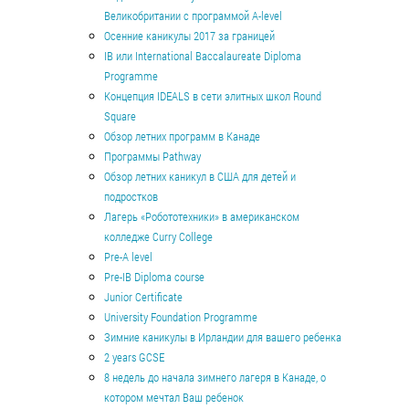
Великобритании с программой A-level
Осенние каникулы 2017 за границей
IB или International Baccalaureate Diploma
Programme
Концепция IDEALS в сети элитных школ Round
Square
Обзор летних программ в Канаде
Программы Pathway
Обзор летних каникул в США для детей и
подростков
Лагерь «Робототехники» в американском
колледже Curry College
Pre-A level
Pre-IB Diploma course
Junior Certificate
University Foundation Programme
Зимние каникулы в Ирландии для вашего ребенка
2 years GCSE
8 недель до начала зимнего лагеря в Канаде, о
котором мечтал Ваш ребенок