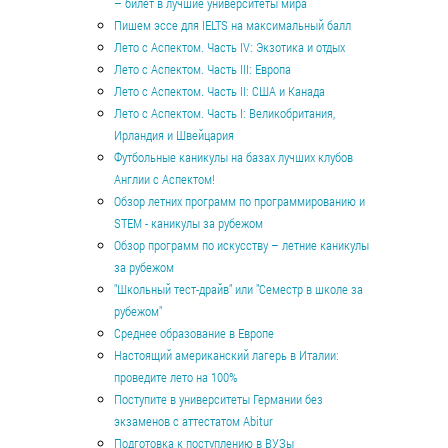
– билет в лучшие университеты мира
Пишем эссе для IELTS на максимальный балл
Лето с Аспектом. Часть IV: Экзотика и отдых
Лето с Аспектом. Часть III: Европа
Лето с Аспектом. Часть II: США и Канада
Лето с Аспектом. Часть I: Великобритания,
Ирландия и Швейцария
Футбольные каникулы на базах лучших клубов
Англии с Аспектом!
Обзор летних программ по программированию и
STEM - каникулы за рубежом
Обзор программ по искусству – летние каникулы
за рубежом
"Школьный тест-драйв" или "Семестр в школе за
рубежом"
Среднее образование в Европе
Настоящий американский лагерь в Италии:
проведите лето на 100%
Поступите в университеты Германии без
экзаменов с аттестатом Abitur
Подготовка к поступлению в ВУЗы