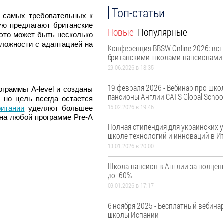
Топ-статьи
з самых требовательных к
ую предлагают британские
Новые
Популярные
это может быть несколько
сложности с адаптацией на
Конференция BBSW Online 2026: вст
британскими школами-пансионами
29.06.2026 в 18:35
19 февраля 2026 - Вебинар про шко
ограммы A-level и созданы
пансионы Англии CATS Global Schoo
 но цель всегда остается
16.02.2026 в 19:46
итании
уделяют большее
 на любой программе Pre-A
Полная стипендия для украинских 
школе технологий и инноваций в И
13.01.2026 в 20:00
Школа-пансион в Англии за полцен
до -60%
09.01.2026 в 17:17
6 ноября 2025 - Бесплатный вебинар
школы Испании