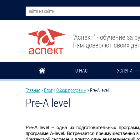
Перейти к основному содержанию
"Аспект" - обучение за 
Нам доверяют своих дет
О НАС
УСЛУГИ
Вы здесь
Главная
»
Блог
»
Обзор программ
»
Pre-A level
Pre-A level
Pre-A level – одна из подготовительных програм
программе A-level. Встречается преимущественно 
британской системе и длится один академический г