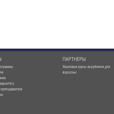
Ы
ПАРТНЕРЫ
рограммы
Языковые курсы за рубежом для
оле
взрослых
ание
верситету
 преподавателя
ок