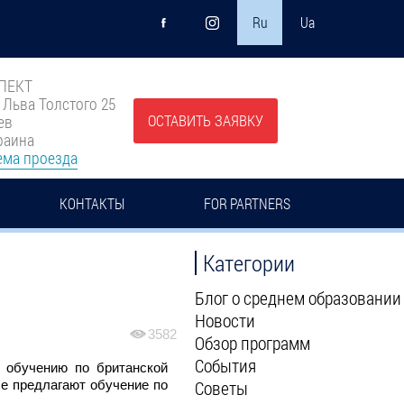
Ru
Ua
ПЕКТ
. Льва Толстого 25
ОСТАВИТЬ ЗАЯВКУ
ев
раина
ема проезда
КОНТАКТЫ
FOR PARTNERS
Категории
Блог о среднем образовании
Новости
3582
Обзор программ
События
к обучению по британской
Советы
ые предлагают обучение по