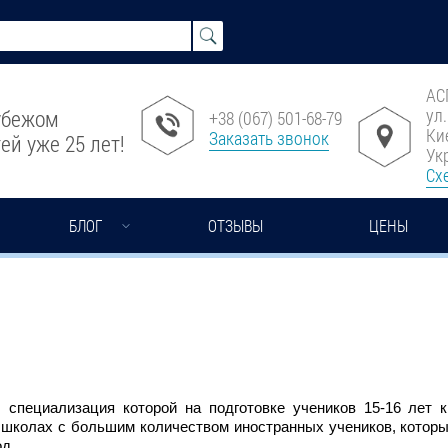
АС
ул
рубежом
+38 (067) 501-68-79
Ки
Заказать звонок
ей уже 25 лет!
Ук
Сх
БЛОГ
ОТЗЫВЫ
ЦЕНЫ
м, специализация которой на подготовке учеников 15-16 лет 
в школах с большим количеством иностранных учеников, котор
од.