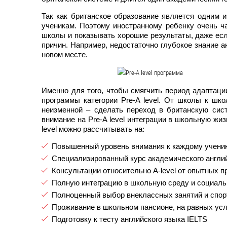
Так как британское образование является одним 
ученикам. Поэтому иностранному ребенку очень ча
школы
и показывать хорошие результаты, даже ес
причин. Например, недостаточно глубокое знание 
новом месте.
Именно для того, чтобы смягчить период адаптаци
программы категории Pre-A level. От школы к шк
неизменной – сделать переход в британскую сис
внимание на Pre-A level интеграции в школьную жиз
level можно рассчитывать на:
Повышенный уровень внимания к каждому учени
Специализированный курс академического англий
Консультации относительно A-level от опытных 
Полную интеграцию в школьную среду и социал
Полноценный выбор внеклассных занятий и спор
Проживание в школьном пансионе, на равных усл
Подготовку к тесту английского языка IELTS