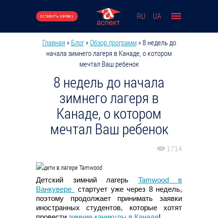
Перейти к основному содержанию
RU
UA
оставить заявку
Главная
»
Блог
»
Обзор программ
»
8 недель до
Вы здесь
начала зимнего лагеря в Канаде, о котором
мечтал Ваш ребенок
8 недель до начала
зимнего лагеря в
Канаде, о котором
мечтал Ваш ребенок
1714
Детский зимний лагерь
Tamwood в
Ванкувере
стартует уже через 8 недель,
поэтому продолжает принимать заявки
иностранных студентов, которые хотят
провести
зимние каникулы в Канаде
!