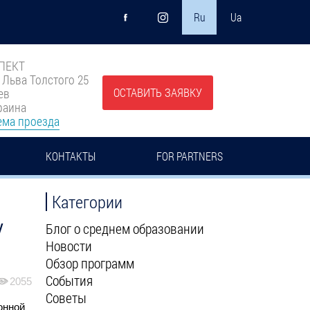
Ru
Ua
ПЕКТ
. Льва Толстого 25
ОСТАВИТЬ ЗАЯВКУ
ев
раина
ема проезда
КОНТАКТЫ
FOR PARTNERS
Категории
y
Блог о среднем образовании
Новости
Обзор программ
События
2055
Советы
онной