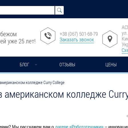
АС
ул
рубежом
+38 (067) 501-68-79
Ки
Заказать звонок
ей уже 25 лет!
Ук
Сх
БЛОГ
ОТЗЫВЫ
ЦЕНЫ
 американском колледже Curry College
в американском колледже Curr
гиями? Мы расскажем вам о
лагере «Робототехники»
– инноваци