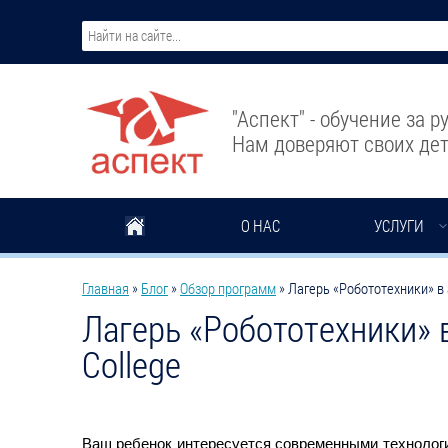
Перейти к основному содержанию
"Аспект" - обучение за 
Нам доверяют своих дет
О НАС
УСЛУГИ
Вы здесь
Главная
»
Блог
»
Обзор программ
»
Лагерь «Робототехники» в
Лагерь «Робототехники» 
College
Ваш ребенок интересуется современными техноло