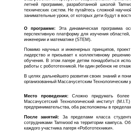
летней программе, разработанной школой Tamwo
технических систем. Не пугайтесь сложной научно
занимательные уроки, от которых дети будут в вост
О программе:
Эта динамическая программа осн
перспективную платформу для изучения областей, 
инженерии и математике (STEM).
Помимо научных и инженерных принципов, проект 
лидерство и призывает к коллективному решению
обучения. В этом лагере детям понадобиться испо
работы с робототехникой. Ни один ребенок не отка
В целях дальнейшего развития своих знаний и пон
организованный Массачусетским Технологическим у
Место проведения:
Сложно придумать более п
Массачусетский Технологический институт (M.I.T
предпринимательства, оба расположены в пределах
После занятий:
За пределами класса студенты
сотрудниками Tamwood на территории кампуса. Об
каждого участника лагеря «Робототехники».