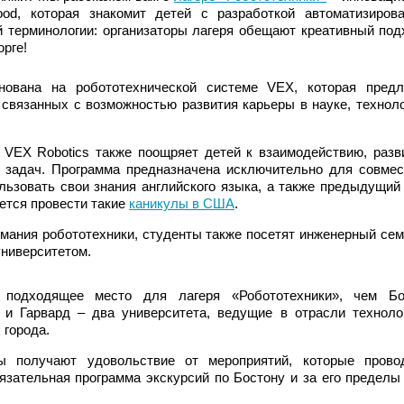
od, которая знакомит детей с разработкой автоматизиров
й терминологии: организаторы лагеря обещают креативный под
орге!
ована на робототехнической системе VEX, которая предл
связанных с возможностью развития карьеры в науке, техноло
VEX Robotics также поощряет детей к взаимодействию, разв
 задач. Программа предназначена исключительно для совмес
льзовать свои знания английского языка, а также предыдущий
жется провести такие
каникулы в США
.
имания робототехники, студенты также посетят инженерный сем
ниверситетом.
одходящее место для лагеря «Робототехники», чем Бо
.) и Гарвард – два университета, ведущие в отрасли техноло
 города.
 получают удовольствие от мероприятий, которые прово
язательная программа экскурсий по Бостону и за его пределы