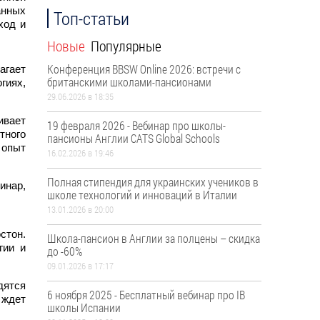
анных
Топ-статьи
ход и
Новые
Популярные
Конференция BBSW Online 2026: встречи с
агает
британскими школами-пансионами
гиях,
29.06.2026 в 18:35
ивает
19 февраля 2026 - Вебинар про школы-
тного
пансионы Англии CATS Global Schools
 опыт
16.02.2026 в 19:46
Полная стипендия для украинских учеников в
инар,
школе технологий и инноваций в Италии
13.01.2026 в 20:00
стон.
Школа-пансион в Англии за полцены – скидка
гии и
до -60%
09.01.2026 в 17:17
дятся
6 ноября 2025 - Бесплатный вебинар про ІВ
 ждет
школы Испании