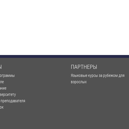
Ы
ПАРТНЕРЫ
рограммы
Языковые курсы за рубежом для
оле
взрослых
ание
верситету
 преподавателя
ок