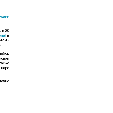
галии
о в 80
onal
в
ртом -
.
выбор
ковая
также
 паре
дачно