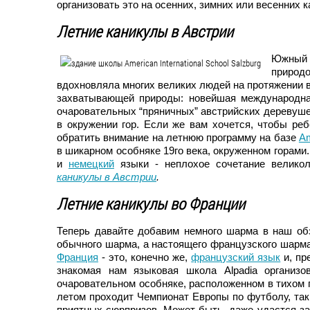
организовать это на осенних, зимних или весенних 
Летние каникулы в Австрии
Южный 
природ
вдохновляла многих великих людей на протяжении ве
захватывающей природы: новейшая международн
очаровательных “пряничных” австрийских деревушек,
в окружении гор. Если же вам хочется, чтобы ре
обратить внимание на летнюю программу на базе
Am
в шикарном особняке 19го века, окруженном горами.
и
немецкий
языки - неплохое сочетание великол
каникулы в Австрии
.
Летние каникулы во Франции
Теперь давайте добавим немного шарма в наш обз
обычного шарма, а настоящего французского шарма
Франция
- это, конечно же,
французский язык
и, пр
знакомая нам языковая школа Alpadia организ
очаровательном особняке, расположенном в тихом п
летом проходит Чемпионат Европы по футболу, так
приятных сюрпризов. Может быть, даже удастся заг