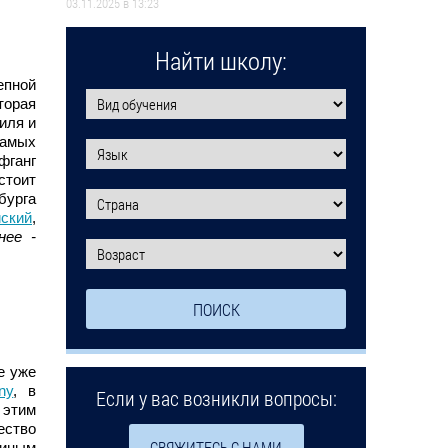
03.11.2025 в 13:23
Найти школу:
епной
торая
иля и
самых
фганг
стоит
бурга
йский
,
нее -
е уже
gny
, в
Если у вас возникли вопросы:
 этим
ество
СВЯЖИТЕСЬ С НАМИ
диным