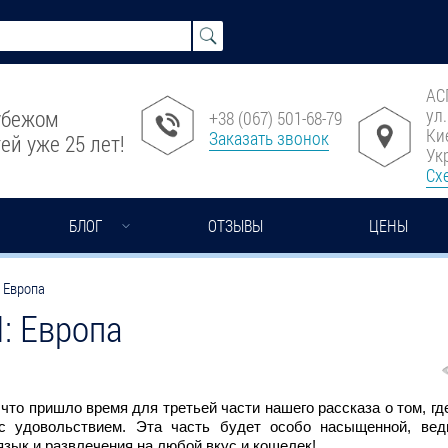
АС
ул
рубежом
+38 (067) 501-68-79
Ки
Заказать звонок
ей уже 25 лет!
Ук
Сх
БЛОГ
ОТЗЫВЫ
ЦЕНЫ
: Европа
I: Европа
 что пришло время для третьей части нашего рассказа о том, гд
 с удовольствием. Эта часть будет особо насыщенной, ве
язык и развлечения на любой вкус и кошелек!