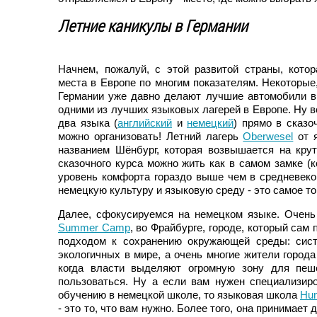
Летние каникулы в Германии
Начнем, пожалуй, с этой развитой страны, кото
места в Европе по многим показателям. Некоторые,
Германии уже давно делают лучшие автомобили в
одними из лучших языковых лагерей в Европе. Ну во
два языка (
английский
и
немецкий
) прямо в сказо
можно организовать! Летний лагерь
Oberwesel
от я
названием Шёнбург, которая возвышается на крут
сказочного курса можно жить как в самом замке (
уровень комфорта гораздо выше чем в средневеков
немецкую культуру и языковую среду - это самое то
Далее, сфокусируемся на немецком языке. Очень
Summer Camp
, во Фрайбурге, городе, который сам
подходом к сохранению окружающей среды: сист
экологичных в мире, а очень многие жители город
когда власти выделяют огромную зону для пеш
пользоваться. Ну а если вам нужен специализиро
обучению в немецкой школе, то языковая школа
Hum
- это то, что вам нужно. Более того, она принимает 