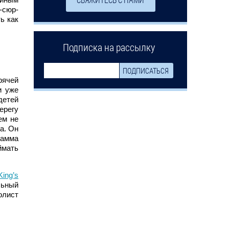
-сюр-
ь как
Подписка на рассылку
рячей
 уже
детей
ерегу
ем не
а. Он
рамма
ймать
King’s
льный
олист