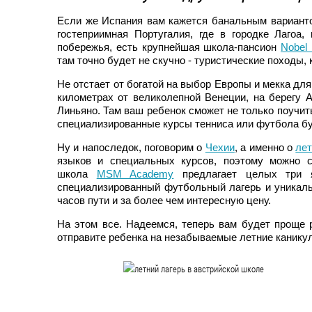
Если же Испания вам кажется банальным варианто
гостеприимная Португалия, где в городке Лагоа,
побережья, есть крупнейшая школа-пансион
Nobel 
там точно будет не скучно - туристические походы,
Не отстает от богатой на выбор Европы и мекка дл
километрах от великолепной Венеции, на берегу 
Линьяно. Там ваш ребенок сможет не только поучи
специализированные курсы тенниса или футбола бу
Ну и напоследок, поговорим о
Чехии
, а именно о
лет
языков и специальных курсов, поэтому можно 
школа
MSM Academy
предлагает целых три я
специализированный футбольный лагерь и уникаль
часов пути и за более чем интересную цену.
На этом все. Надеемся, теперь вам будет проще 
отправите ребенка на незабываемые летние каникул