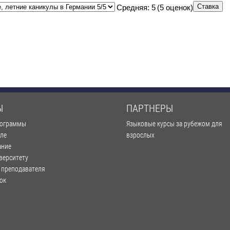
Средняя:
5
(
5
оценок)
Ы
ПАРТНЕРЫ
рограммы
Языковые курсы за рубежом для
оле
взрослых
ание
верситету
 преподавателя
ок