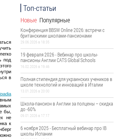
Топ-статьи
Новые
Популярные
Конференция BBSW Online 2026: встречи с
британскими школами-пансионами
29.06.2026 в 18:35
аться
учить
легко
19 февраля 2026 - Вебинар про школы-
пансионы Англии CATS Global Schools
ь под
этого
16.02.2026 в 19:46
нутри
ься в
Полная стипендия для украинских учеников в
школе технологий и инноваций в Италии
13.01.2026 в 20:00
lpadia
ивным
Школа-пансион в Англии за полцены – скидка
самых
до -60%
е бы,
09.01.2026 в 17:17
ех не
нка к
6 ноября 2025 - Бесплатный вебинар про ІВ
нберг
школы Испании
 можно