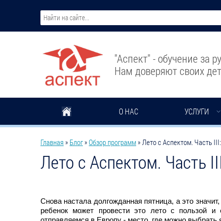
Перейти к основному содержанию
"Аспект" - обучение за 
Нам доверяют своих дет
О НАС
УСЛУГИ
Вы здесь
Главная
»
Блог
»
Обзор программ
»
Лето с Аспектом. Часть III
Лето с Аспектом. Часть II
Снова настала долгожданная пятница, а это значит,
ребенок может провести это лето с пользой и
отправляемся в Европу - место, где можно выбрать 