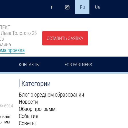
Ru
Ua
ПЕКТ
. Льва Толстого 25
ОСТАВИТЬ ЗАЯВКУ
ев
раина
ема проезда
КОНТАКТЫ
FOR PARTNERS
Категории
Блог о среднем образовании
Новости
6914
Обзор программ
События
е ваш
Советы
дь мы