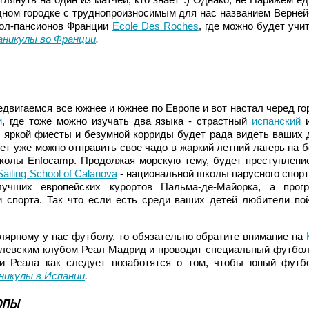
дном городке с труднопроизносимым для нас названием Вернёй
кол-пансионов Франции
Ecole Des Roches
, где можно будет учит
аникулы во Франции
.
двигаемся все южнее и южнее по Европе и вот настал черед го
и
, где тоже можно изучать два языка - страстный
испанский
и
, яркой фиесты и безумной корриды будет рада видеть ваших 
 лет уже можно отправить свое чадо в жаркий летний лагерь на б
колы Enfocamp. Продолжая морскую тему, будет преступлени
Sailing School of Calanova
- национальной школы парусного спорт
учших европейских курортов Пальма-де-Майорка, а прог
 спорта. Так что если есть среди ваших детей любители по
улярному у нас футболу, то обязательно обратите внимание на
ролевским клубом Реал Мадрид и проводит специальный футбо
ии Реала как следует позаботятся о том, чтобы юный футб
никулы в Испании
.
опы