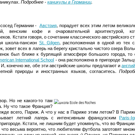
каникулах.
Подробнее -
каникулы в Германии
.
сосед Германии -
Австрия
, порадует всех этим летом великол
ой, венским кофе и очаровательной архитектурой, ко
ков. Кстати говоря, о сочетании классического австрийского ст
ая школа-пансион
St. Gilgen
, расположенная в одной из тех 
 зовет всех в лагерь на берегу кристально чистого озера Воль
бенок был ближе к бурлящей атмосфере большого города, то 
erican International School
- она расположена в пригороде Зальц
 И, конечно же, обе эти австрийские школы предлагают и
англи
епной природы и иностранных языков, согласитесь.
Подроб
ор. Но не какого-то там
. Ну что такое Франция?
ежде всего, Париж. А что у нас в Париже этим летом? В Париж
овывает летний лагерь с интенсивным французским
Paris-I
ригороде. Кстати, не лишним будет упомянуть, что во Франции
 что весьма вероятно, что любителям футбола заготовят множ
лянуть на один из матчей, кто знает :) Однако, не Парижем е