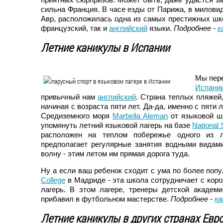
сильна Франция. В часе езды от Парижа, в милови
Авр, расположилась одна из самых престижных ш
французский, так и
английский
языки.
Подробнее -
к
Летние каникулы в Испании
Мы пере
Испани
привычный нам
английский
. Страна теплых пляжей
начиная с возраста пяти лет. Да-да, именно с пяти
Средиземного моря
Marbella Aleman
от языковой ш
упомянуть летний языковой лагерь на базе
National 
расположен на теплом побережье одного из л
предполагает регулярные занятия водными видами
волну - этим летом им прямая дорога туда.
Ну а если ваш ребенок сходит с ума по более поп
College
в Мадриде - эта школа сотрудничает с ко
лагерь. В этом лагере, тренеры детской академ
прибавил в футбольном мастерстве.
Подробнее -
ка
Летние каникулы в других странах Евр