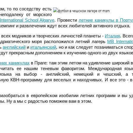
м, то по соседству есть
 неподалеку от морского
International School Algarve
. Провести
летние каникулы в Порту
 кемпинг и развлечения ждут всех любителей активного отдыха.
я всех модников и творческих личностей планеты -
Италия
. Всег
Адриатического моря расположился летний лагерь
MB Internati
ть
английский
и
итальянский
, но и как следует позаниматься спо
дут прекрасным дополнением к изучению одного из двух языков
них каникулах
в Праге: там этим летом на удивление широкий 
считать ее нашим теневым фаворитом. Международная язы
зыка на выбор - английский, немецкий и чешский, а 
ную КВН-программу для веселых и находчивых. И все это - в
разобраться в европейском изобилии летних программ и вы у
ы. Ну а мы с радостью поможем вам в этом.