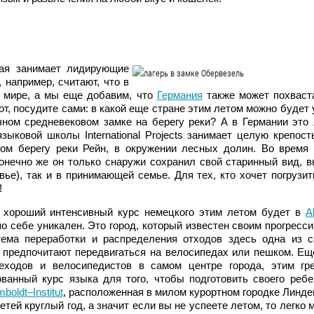
рая занимает лидирующие
 например, считают, что в
 мире, а мы еще добавим, что
Германия
также может похваст
т, посудите сами: в какой еще стране этим летом можно будет 
чном средневековом замке на берегу реки? А в Германии это 
зыковой школы International Projects занимает целую крепост
ом берегу реки Рейн, в окружении лесных долин. Во время 
конечно же он только снаружи сохранил свой старинный вид, в
ье), так и в принимающей семье. Для тех, кто хочет погрузит
!
 хороший интенсивный курс немецкого этим летом будет в
A
 по себе уникален. Это город, который известен своим прогресс
ема переработки и распределения отходов здесь одна из 
а предпочитают передвигаться на велосипедах или пешком. Ещ
еходов и велосипедистов в самом центре города, этим гр
ванный курс языка для того, чтобы подготовить своего ребе
boldt–Institut
, расположенная в милом курортном городке Линде
детей круглый год, а значит если вы не успеете летом, то легко