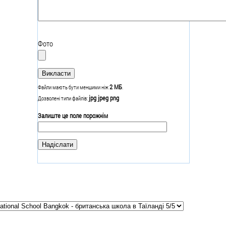
Фото
2 МБ
Файли мають бути меншими ніж
.
jpg jpeg png
Дозволені типи файлів:
Залиште це поле порожнім