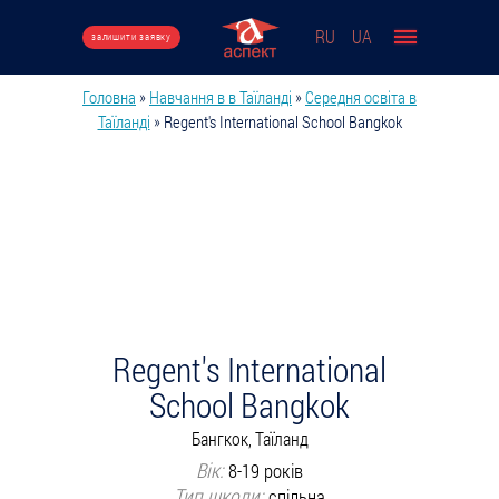
Перейти до основного вмісту
RU
UA
залишити заявку
Головна
»
Навчання в в Таїланді
»
Середня освіта в
Ви є тут
Таїланді
»
Regent's International School Bangkok
Regent's International
School Bangkok
Бангкок, Таїланд
Вік:
8-19 років
Тип школи:
спільна