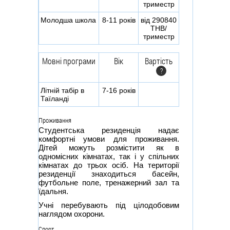
триместр
Молодша школа
8-11 років
від 290840
THB/
триместр
Мовні програми
Вік
Вартість
?
Літній табір в
7-16 років
Таїланді
Проживання
Студентська резиденція надає
комфортні умови для проживання.
Дітей можуть розмістити як в
одномісних кімнатах, так і у спільних
кімнатах до трьох осіб. На території
резиденції знаходиться басейн,
футбольне поле, тренажерний зал та
їдальня.
Учні перебувають під цілодобовим
наглядом охорони.
Спорт