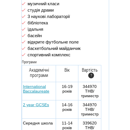
музичний класи
студія драми
3 наукові лабораторії
бібліотека
їдальня
басейн
відкрите футбольне поле
баскетбольний майданчик
спортивний комплекс
Програми
Aкадемічні
Вік
Вартість
програми
?
International
16-19
344970
Baccalaureate
років
THB/
триместр
2 year GCSEs
14-16
344970
років
THB/
триместр
Середня школа
11-14
339620
років
THB/