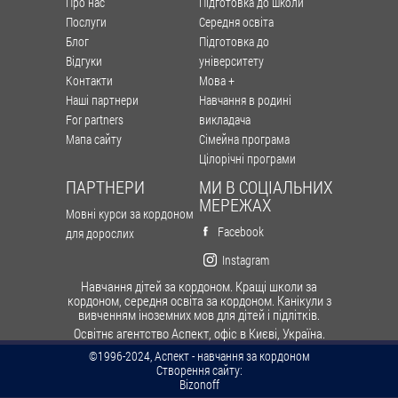
Про нас
Підготовка до школи
Послуги
Середня освіта
Блог
Підготовка до
Відгуки
університету
Контакти
Мова +
Наші партнери
Навчання в родині
For partners
викладача
Мапа сайту
Сімейна програма
Цілорічні програми
ПАРТНЕРИ
МИ В СОЦІАЛЬНИХ
МЕРЕЖАХ
Мовні курси за кордоном
Facebook
для дорослих
Instagram
Навчання дітей за кордоном. Кращі школи за
кордоном, середня освіта за кордоном. Канікули з
вивченням іноземних мов для дітей і підлітків.
Освітнє агентство Аспект, офіс в Києві, Україна.
©1996-2024, Аспект - навчання за кордоном
Створення сайту:
Bizonoff