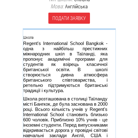
Мова:
Англійська
ПОДАТИ ЗАЯВКУ
Группа
Школа
Regent's International School Bangkok -
одна з найбільш престижних
міжнародних шкіл в Таїланді, яка
пропонує академічні програми для
студентів як взірець класичної
британської освіти. В школі
створюється дивна атмосфера
британського співтовариства, і
ретельно підтримуються британські
традиції і культура.
Школа розташована в столиці Таїланду
місті Бангкок, де була заснована в 2000
році. Всього кількість учнів у Regent's
International School становить близько
600 чоловік. Приблизно 10% учнів - це
іноземні студенти. Перед випускниками
відкривається дорога у провідні світові
навчальні заклади Англії, США і