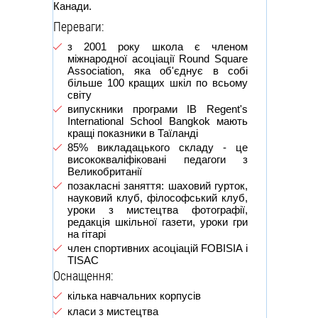
Канади.
Переваги:
з 2001 року школа є членом
міжнародної асоціації Round Square
Association, яка об'єднує в собі
більше 100 кращих шкіл по всьому
світу
випускники програми IB Regent's
International School Bangkok мають
кращі показники в Таїланді
85% викладацького складу - це
висококваліфіковані педагоги з
Великобританії
позакласні заняття: шаховий гурток,
науковий клуб, філософський клуб,
уроки з мистецтва фотографії,
редакція шкільної газети, уроки гри
на гітарі
член спортивних асоціацій FOBISIA і
TISAC
Оснащення:
кілька навчальних корпусів
класи з мистецтва