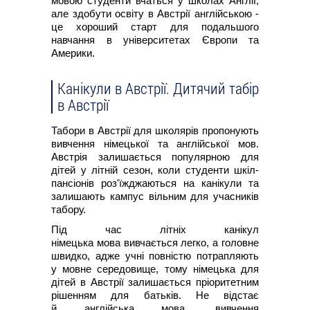
мовою студенти вчаться у школах Англії,
але здобути освіту в Австрії англійською -
це хороший старт для подальшого
навчання в університетах Європи та
Америки.
Канікули в Австрії. Дитячий табір
в Австрії
Табори в Австрії для школярів пропонують
вивчення німецької та англійської мов.
Австрія залишається популярною для
дітей у літній сезон, коли студенти шкіл-
пансіонів роз'їжджаються на канікули та
залишають кампус вільним для учасників
табору.
Під час літніх канікул
німецька мова вивчається легко, а головне
швидко, адже учні повністю потрапляють
у мовне середовище, тому німецька для
дітей в Австрії залишається пріоритетним
рішенням для батьків. Не відстає
й англійська мова, вивчення