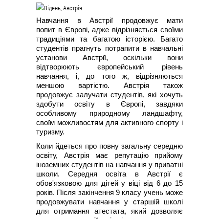
Навчання в Австрії продовжує мати
попит в Європі, адже відрізняється своїми
традиціями та багатою історією. Багато
студентів прагнуть потрапити в навчальні
установи Австрії, оскільки вони
відтворюють європейський рівень
навчання, і, до того ж, відрізняються
меншою вартістю. Австрія також
продовжує залучати студентів, які хочуть
здобути освіту в Європі, завдяки
особливому природному ландшафту,
своїм можливостям для активного спорту і
туризму.
Коли йдеться про повну загальну середню
освіту, Австрія має репутацію прийому
іноземних студентів на навчання у приватні
школи. Середня освіта в Австрії є
обов'язковою для дітей у віці від 6 до 15
років. Після закінчення 9 класу учень може
продовжувати навчання у старшій школі
для отримання атестата, який дозволяє