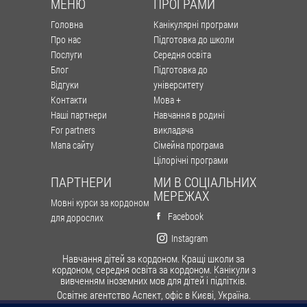
МЕНЮ
ПРОГРАМИ
Головна
Канікулярні програми
Про нас
Підготовка до школи
Послуги
Середня освіта
Блог
Підготовка до
Відгуки
університету
Контакти
Мова +
Наші партнери
Навчання в родині
For partners
викладача
Мапа сайту
Сімейна програма
Цілорічні програми
ПАРТНЕРИ
МИ В СОЦІАЛЬНИХ
МЕРЕЖАХ
Мовні курси за кордоном
Facebook
для дорослих
Instagram
Навчання дітей за кордоном. Кращі школи за
кордоном, середня освіта за кордоном. Канікули з
вивченням іноземних мов для дітей і підлітків.
Освітнє агентство Аспект, офіс в Києві, Україна.