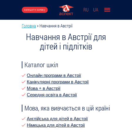
Перейти до основного вмісту
RU
UA
залишити заявку
Головна
»
Навчання в Австрії
Ви є тут
Навчання в Австрії для
дітей і підлітків
Каталог шкіл
Онлайн програми в Австрії
Канікулярні програми в Австрії
Мова + в Австрії
Середня освіта в Австрії
Мова, яка вивчається в цій країні
Англійська для дітей в Австрії
Німецька для дітей в Австрії