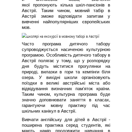
якої пропонують кілька шкіл-пансіонів в
Австрії. Таким чином, мовний табір в
Австрії зможе відповідати запитам у
вивченні найпопулярніших європейських
мов.
Часто програма дитячого табору
супроводжується насиченою культурною
програмою. Особливість дитячого табору в
Австрії полягає у тому, що у розпорядку
дня будуть міститися прогулянки на
природі, вилазки в гори та кемпінги біля
озера. У вихідні школи організовують
поїздки в великі австрійські міста або
відвідування визначних пам'яток країни.
Таким чином, культурна програма буде
значно доповнювати заняття в класах,
гарантуючи мовну практику під час
шкільних канікул в Австрії.
Вивчати англійську для дітей в Австрії -
поширена практика серед студентів, які
мають намір продовжити навчання в