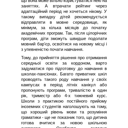
що вона може вільно користуватися нею на
заняттях. А втрачати рейтинг через
адаптаційний період не хочеться нікому. У
такому випадку дітей рекомендується
відправляти в мовне середовище, як
мінімум, за кілька місяців до початку
академічних програм. Так, після цілорічних
програм, діти зможуть швидше подолати
мовний бар'єр, освоїтися на новому місці і
з упевненістю почати навчання.
Тому, до прийняття рішення про отримання
середньої освіти за кордоном, варто
задуматися про підготовку до навчання в
школах-пансіонах. Багато приватних шкіл
проводять такого роду навчання у своїх
кампусах в період літніх канікул або
пропонують програми, тривалістю в один
рік, триместр або 4-х тижневий курс.
Школи з практикою постійного прийому
іноземних студентів наголошують на тому,
що хороший рівень мови та розуміння
граматики - ще не показник того, що дитина
готова вчитися за новою шкільною