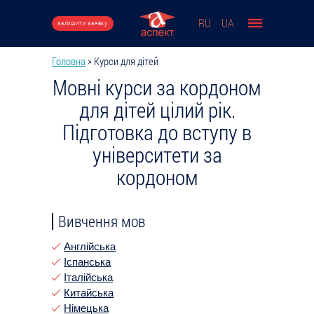
Перейти до основного вмісту
RU
UA
залишити заявку
Головна
»
Курси для дітей
Ви є тут
Мовні курси за кордоном
для дітей цілий рік.
Підготовка до вступу в
університети за
кордоном
Вивчення мов
Англійська
Іспанська
Італійська
Китайська
Німецька