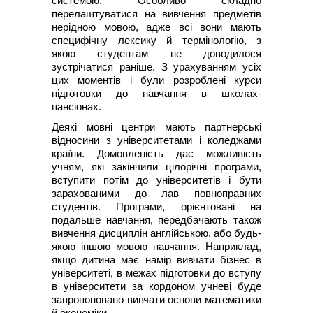
системою. Особливо складно
перелаштуватися на вивчення предметів
нерідною мовою, адже всі вони мають
специфічну лексику й термінологію, з
якою студентам не доводилося
зустрічатися раніше. З урахуванням усіх
цих моментів і були розроблені курси
підготовки до навчання в школах-
пансіонах.
Деякі мовні центри мають партнерські
відносини з університетами і коледжами
країни. Домовленість дає можливість
учням, які закінчили цілорічні програми,
вступити потім до університетів і бути
зарахованими до лав повноправних
студентів. Програми, орієнтовані на
подальше навчання, передбачають також
вивчення дисциплін англійською, або будь-
якою іншою мовою навчання. Наприклад,
якщо дитина має намір вивчати бізнес в
університеті, в межах підготовки до вступу
в університети за кордоном учневі буде
запропоновано вивчати основи математики
й економіки.