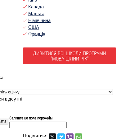
Канада
Мальта
Німеччина
США
Франція
ДИВИТИСЯ ВСІ ШКОЛИ ПРОГРАМИ
"МОВА ЦІЛИЙ РІК"
ка:
и відсутні
Залиште це поле порожнім
Поділитися: