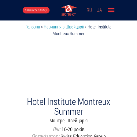
Перейти до основного вмісту
RU
UA
залишити заявку
Головна
»
Навчання в Швейцарії
»
Hotel Institute
Ви є тут
Montreux Summer
Hotel Institute Montreux
Summer
Монтре, Швейцарія
Вік:
16-20 років
Організатор:
Swiss Education Group