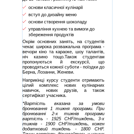
основи класичної кулінарії
вступ до дизайну меню
основи створення шоколаду
управління кухнею та вимоги до
збереження продуктів
Окрім основних занять, на студентів
чекає широка розважальна програма -
вечори кіно та караоке, шоу талантів,
ніч казино тощо.Також студентам
пропонуються й екскурсії, що
проводяться кожної суботи - поїздки до
Берна, Лозанни, Женеви.
Наприкінці курсу студенти отримають
цілий комплекс нових кулінарних
навичок, нових друзів, а також
сертифікат учасника.
*Вартість вказана за умови
бронювання 1 тижня програми. При
бронюванні 2-х тижнів програми
вартість - 1925 CHF/тиждень, 3-х
тижнів - 1900 CHF/тиждень, кожен
додатковий тиждень - 1800 CHF.
Точну вартість дізнавайтесь у наших