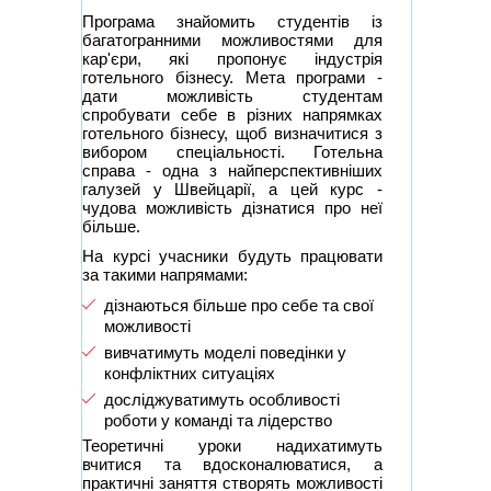
Програма знайомить студентів із
багатогранними можливостями для
кар'єри, які пропонує індустрія
готельного бізнесу. Мета програми -
дати можливість студентам
спробувати себе в різних напрямках
готельного бізнесу, щоб визначитися з
вибором спеціальності. Готельна
справа - одна з найперспективніших
галузей у Швейцарії, а цей курс -
чудова можливість дізнатися про неї
більше.
На курсі учасники будуть працювати
за такими напрямами:
дізнаються більше про себе та свої
можливості
вивчатимуть моделі поведінки у
конфліктних ситуаціях
досліджуватимуть особливості
роботи у команді та лідерство
Теоретичні уроки надихатимуть
вчитися та вдосконалюватися, а
практичні заняття створять можливості