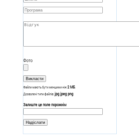
Програма
*
Відгук
*
Фото
2 МБ
Файли мають бути меншими ніж
.
jpg jpeg png
Дозволені типи файлів:
Залиште це поле порожнім