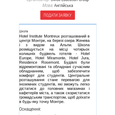
Мова:
Англійська
ПОДАТИ ЗАЯВКУ
Группа
Школа
Hotel Institute Montreux розташований в
центрі Монтре, на березі озера Женева
і з видом на Альпи. Школа
розміщується на місці чотирьох
колишніх будівель готелів - Hotel
Europe, Hotel Miramonte, Hotel Jura,
Residence Rosemont. Будівлі були
відремонтовані та обладнані сучасним
обладнанням, щоб забезпечити
комфорт для студентів. Центральне
розташування стане перевагою для
іноземних студентів, які зможуть легко
дістатися до головних магазинах і
кафетеріїв міста, а також скористатися
громадським транспортом, щоб доїхати
в будь-яку точку Монтре.
Оснащення: