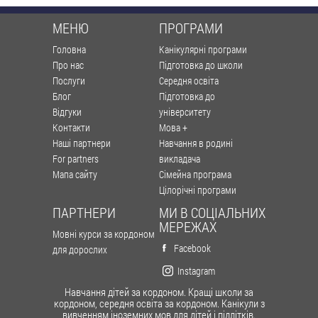
МЕНЮ
ПРОГРАМИ
Головна
Канікулярні програми
Про нас
Підготовка до школи
Послуги
Середня освіта
Блог
Підготовка до
Відгуки
університету
Контакти
Мова +
Наші партнери
Навчання в родині
For partners
викладача
Мапа сайту
Сімейна програма
Цілорічні програми
ПАРТНЕРИ
МИ В СОЦІАЛЬНИХ
МЕРЕЖАХ
Мовні курси за кордоном
Facebook
для дорослих
Instagram
Навчання дітей за кордоном. Кращі школи за
кордоном, середня освіта за кордоном. Канікули з
вивченням іноземних мов для дітей і підлітків.