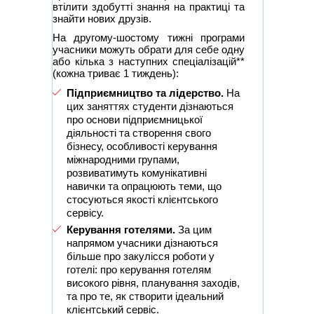
втілити здобутті знання на практиці та
знайти нових друзів.
На другому-шостому тижні програми
учасники можуть обрати для себе одну
або кілька з наступних спеціалізацій**
(кожна триває 1 тиждень):
Підприємництво та лідерство.
На
цих заняттях студенти дізнаються
про основи підприємницької
діяльності та створення свого
бізнесу, особливості керування
міжнародними групами,
розвиватимуть комунікативні
навички та опрацюють теми, що
стосуються якості клієнтського
сервісу.
Керування готелями.
За цим
напрямом учасники дізнаються
більше про закулісся роботи у
готелі: про керування готелям
високого рівня, планування заходів,
та про те, як створити ідеальний
клієнтський сервіс.