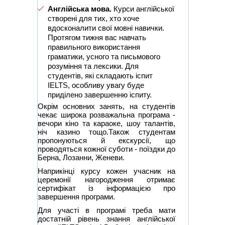
Англійська мова.
Курси англійської
створені для тих, хто хоче
вдосконалити свої мовні навички.
Протягом тижня вас навчать
правильного використання
граматики, усного та письмового
розуміння та лексики. Для
студентів, які складають іспит
IELTS, особливу увагу буде
приділено завершенню іспиту.
Окрім основних занять, на студентів
чекає широка розважальна програма -
вечори кіно та караоке, шоу талантів,
ніч казино тощо.Також студентам
пропонуються й екскурсії, що
проводяться кожної суботи - поїздки до
Берна, Лозанни, Женеви.
Наприкінці курсу кожен учасник на
церемонії нагородження отримає
сертифікат із інформацією про
завершення програми.
Для участі в програмі треба мати
достатній рівень знання англійської