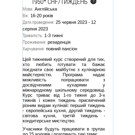
1950* CHF/ТИЖДЕНЬ
?
Мова:
Англійська
Вік:
16-20 років
Дати проведення:
25 червня 2023 - 12
серпня 2023
Тривалість:
1-3 тижні
Проживання:
резиденція
Харчування:
повний пансіон
Цей тижневий курс створений для тих,
хто любить готувати та бажає
поєднати своє майбутнє з кулінарною
майстерністю. Програма надає
можливість попрацювати з
досвідченими кухарями у
міжнародному шкільному середовищі.
Курс триває від 1-го тижня до 3-х
тижнів і кожен тиждень присвячений
різним видам кулінаії: перший тиждень
- європейська кухня, другий тиждень -
світова кухня, третій тиждень -
кондитерське мистецтво.
Учасники будуть працювати в групах
до 15 чоловік і розглянуть такі теми: