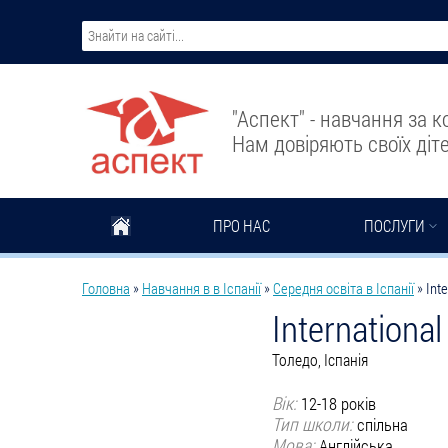
Перейти до основного вмісту
"Аспект" - навчання за 
Нам довіряють своїх діте
ПРО НАС
ПОСЛУГИ
Ви є тут
Головна
»
Навчання в в Іспанії
»
Середня освіта в Іспанії
»
Int
International
Толедо, Іспанія
Вік:
12-18 років
Тип школи:
спільна
Мова:
Англійська