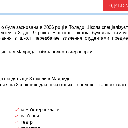
ПОДАТИ ЗА
cio була заснована в 2006 році в Толедо. Школа спеціалізуєт
и дітей з 3 до 19 років. В школі є кілька будівель: кампу
авчання в школі передбачає вивчення студентами предме
годині від Мадрида і міжнародного аеропорту.
уди входять ще 3 школи в Мадриді;
ься на 3-х рівнях: для початкових, середніх і старших класів
комп'ютерні класи
кав'ярня
театр