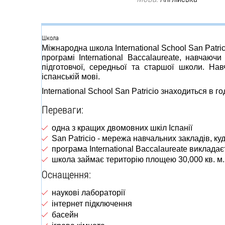
Группа
Школа
Міжнародна школа International School San Patri
програмі International Baccalaureate, навчаюч
підготовчої, середньої та старшої школи. Н
іспанській мові.
International School San Patricio знаходиться в 
Переваги:
одна з кращих двомовних шкіл Іспанії
San Patricio - мережа навчальних закладів, к
програма International Baccalaureate викладаєт
школа займає територію площею 30,000 кв. м.
Оснащення:
наукові лабораторії
інтернет підключення
басейн