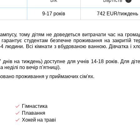
9-17 років
742 EUR/тиждень
ампусу, тому дітям не доведеться витрачати час на грома
 гарантує студентам безпечне проживання на закритій тер
-4 людини. Всі кімнати з вбудованою ванною. Дівчатка і хл
днів на тиждень) доступне для учнів 14-18 років. Для діте
неділі по вечір п'ятниці).
ізовано проживання у приймаючих сім'ях.
Гімнастика
Плавання
Хокей на траві