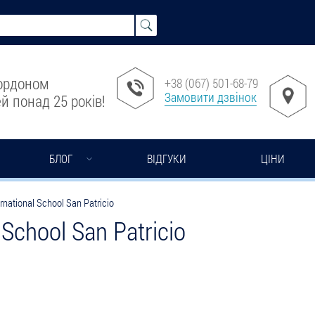
кордоном
+38 (067) 501-68-79
Замовити дзвінок
й понад 25 років!
БЛОГ
ВІДГУКИ
ЦІНИ
ernational School San Patricio
 School San Patricio