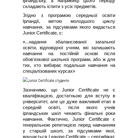
ірландську, а наприкінці цього періоду
складають іспити з усіх предметів.
Згідно з програмою середньої освіти
Ірландії, метою молодшого циклу
навчання, за підсумками якого видається
Junior Certificate, є:
«...надання збалансованої загальної
освіти, відповідної учням, які залишають
навчання на постійній основі після
обов'язкової шкільної програми, або ж для
тих, хто вибирає подальше навчання на
спеціалізованих курсах»
Зазначимо, що Junior Certificate не є
кваліфікацією, достатньою для вступу в
університет, але це дуже важливий етап в
середній освіті, після якого учнів
ірландських шкіл чекають фінальні роки
навчання. Фактично, Junior Certificate є
генеральною репетицією перед навчанням
у старшій школі, за підсумками якої,
вручається Leaving Certificate – сертифікат,