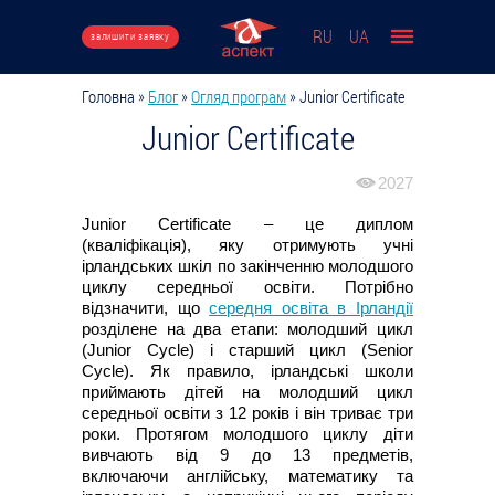
Перейти до основного вмісту
RU
UA
залишити заявку
Головна
»
Блог
»
Огляд програм
»
Junior Certificate
Ви є тут
Junior Certificate
2027
Junior Certificate – це диплом
(кваліфікація), яку отримують учні
ірландських шкіл по закінченню молодшого
циклу середньої освіти. Потрібно
відзначити, що
середня освіта в Ірландії
розділене на два етапи: молодший цикл
(Junior Cycle) і старший цикл (Senior
Cycle). Як правило, ірландські школи
приймають дітей на молодший цикл
середньої освіти з 12 років і він триває три
роки. Протягом молодшого циклу діти
вивчають від 9 до 13 предметів,
включаючи англійську, математику та