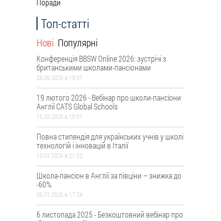
Поради
Топ-статті
Нові
Популярні
Конференція BBSW Online 2026: зустрічі з
британськими школами-пансіонами
29.06.2026 в 19:01
19 лютого 2026 - Вебінар про школи-пансіони
Англії CATS Global Schools
16.02.2026 в 19:51
Повна стипендія для українських учнів у школі
технологій і інновацій в Італії
13.01.2026 в 21:22
Школа-пансіон в Англії за півціни – знижка до
-60%
09.01.2026 в 17:24
6 листопада 2025 - Безкоштовний вебінар про