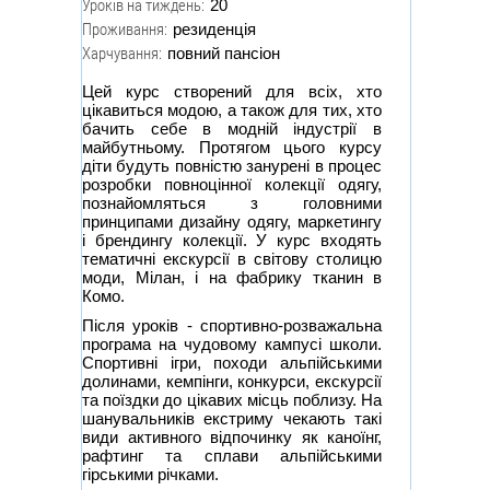
Уроків на тиждень:
20
Проживання:
резиденція
Харчування:
повний пансіон
Цей курс створений для всіх, хто
цікавиться модою, а також для тих, хто
бачить себе в модній індустрії в
майбутньому. Протягом цього курсу
діти будуть повністю занурені в процес
розробки повноцінної колекції одягу,
познайомляться з головними
принципами дизайну одягу, маркетингу
і брендингу колекції. У курс входять
тематичні екскурсії в світову столицю
моди, Мілан, і на фабрику тканин в
Комо.
Після уроків - спортивно-розважальна
програма на чудовому кампусі школи.
Спортивні ігри, походи альпійськими
долинами, кемпінги, конкурси, екскурсії
та поїздки до цікавих місць поблизу. На
шанувальників екстриму чекають такі
види активного відпочинку як каноїнг,
рафтинг та сплави альпійськими
гірськими річками.