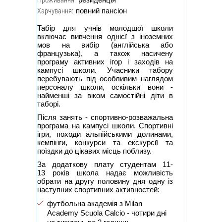
Харчування:
повний пансіон
Табір для учнів молодшої школи
включає вивчення однієї з іноземних
мов на вибір (англійська або
французька), а також насичену
програму активних ігор і заходів на
кампусі школи. Учасники табору
перебувають під особливим наглядом
персоналу школи, оскільки вони -
найменші за віком самостійні діти в
таборі.
Після занять - спортивно-розважальна
програма на кампусі школи. Спортивні
ігри, походи альпійськими долинами,
кемпінги, конкурси та екскурсії та
поїздки до цікавих місць поблизу.
За додаткову плату студентам 11-
13 років школа надає можливість
обрати на другу половину дня одну із
наступних спортивних активностей:
футбольна академія з Milan
Academy Scuola Calcio - чотири дні