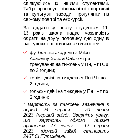
спілкуючись із іншими студентами.
Табір пропонує різноманітні спортивні
та культурні заходи, прогулянки на
свіжому повітрі та екскурсії.
За додаткову плату студентам 11-
13 років школа надає можливість
обрати на другу половину дня одну із
наступних спортивних активностей:
футбольна академія з Milan
Academy Scuola Calcio - три
тренування на тиждень у Пн, Чт і Сб
по 2 години;
теніс - двічі на тиждень у Пн і Чт по
2 години;
гольф - двічі на тиждень у Пн і Чт по
2 години;
* Вартість за тиждень зазначена в
період 24 червня - 20 липня
2023 (перший заїзд). Зверніть увагу,
що вартість одного тижня
протягом 23 липня - 12 серпня
2023
(другий заїзд) становить
2467 CHF/тиждень.