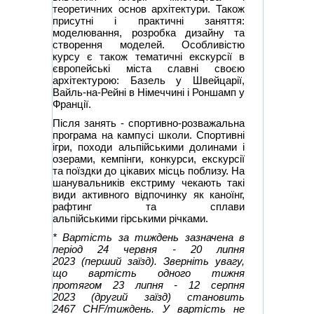
теоретичних основ архітектури. Також
присутні і практичні заняття:
моделювання, розробка дизайну та
створення моделей. Особливістю
курсу є також тематичні екскурсії в
європейські міста славні своєю
архітектурою: Базель у Швейцарії,
Вайль-на-Рейні в Німеччині і Роншамп у
Франції.
Після занять - спортивно-розважальна
програма на кампусі школи. Спортивні
ігри, походи альпійськими долинами і
озерами, кемпінги, конкурси, екскурсії
та поїздки до цікавих місць поблизу. На
шанувальників екстриму чекають такі
види активного відпочинку як каноїнг,
рафтинг та сплави
альпійськими гірськими річками.
* Вартість за тиждень зазначена в
період 24 червня - 20 липня
2023 (перший заїзд). Зверніть увагу,
що вартість одного тижня
протягом 23 липня - 12 серпня
2023
(другий заїзд) становить
2467 CHF/тиждень. У вартість не