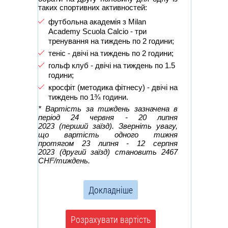
таких спортивних активностей:
футбольна академія з Milan
Academy Scuola Calcio - три
тренування на тиждень по 2 години;
теніс - двічі на тиждень по 2 години;
гольф клуб - двічі на тиждень по 1.5
години;
кросфіт (методика фітнесу) - двічі на
тиждень по 1¾ години.
* Вартість за тиждень зазначена в
період 24 червня - 20 липня
2023 (перший заїзд). Зверніть увагу,
що вартість одного тижня
протягом 23 липня - 12 серпня
2023
(другий заїзд) становить 2467
CHF/тиждень.
Докладніше
Розрахувати вартість