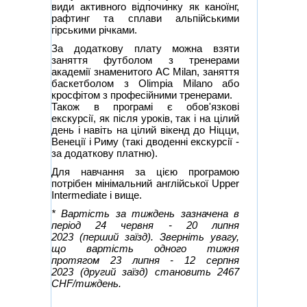
види активного відпочинку як каноїнг,
рафтинг та сплави альпійськими
гірськими річками.
За додаткову плату можна взяти
заняття футболом з тренерами
академії знаменитого AC Milan, заняття
баскетболом з Olimpia Milano або
кросфітом з професійними тренерами.
Також в програмі є обов'язкові
екскурсії, як після уроків, так і на цілий
день і навіть на цілий вікенд до Ніцци,
Венеції і Риму (такі дводенні екскурсії -
за додаткову платню).
Для навчання за цією програмою
потрібен мінімальний англійської Upper
Intermediate і вище.
* Вартість за тиждень зазначена в
період 24 червня - 20 липня
2023 (перший заїзд). Зверніть увагу,
що вартість одного тижня
протягом 23 липня - 12 серпня
2023
(другий заїзд) становить 2467
CHF/тиждень.