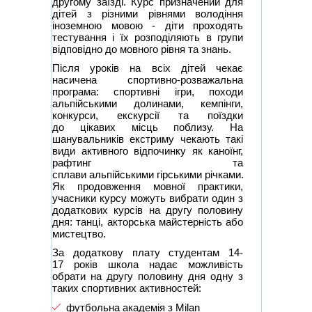
другому заїзді. Курс призначений для
дітей з різними рівнями володіння
іноземною мовою - діти проходять
тестування і їх розподіляють в групи
відповідно до мовного рівня та знань.
Після уроків на всіх дітей чекає
насичена спортивно-розважальна
програма: спортивні ігри, походи
альпійськими долинами, кемпінги,
конкурси, екскурсії та поїздки
до цікавих місць поблизу. На
шанувальників екстриму чекають такі
види активного відпочинку як каноїнг,
рафтинг та
сплави альпійськими гірськими річками.
Як продовження мовної практики,
учасники курсу можуть вибрати один з
додаткових курсів на другу половину
дня: танці, акторська майстерність або
мистецтво.
За додаткову плату студентам 14-
17 років школа надає можливість
обрати на другу половину дня одну з
таких спортивних активностей:
футбольна академія з Milan