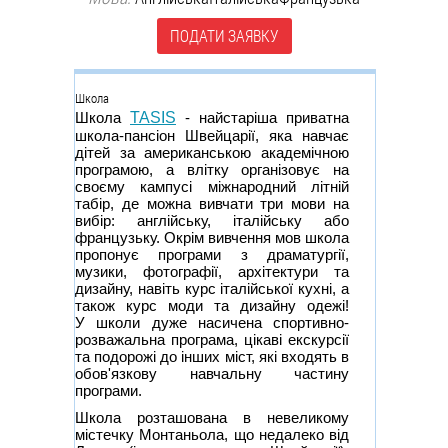
ПОДАТИ ЗАЯВКУ
Группа
Школа
Школа
TASIS
- найстаріша приватна
школа-пансіон Швейцарії, яка навчає
дітей за американською академічною
програмою, а влітку організовує на
своєму кампусі міжнародний літній
табір, де можна вивчати три мови на
вибір: англійську, італійську або
французьку. Окрім вивчення мов школа
пропонує програми з драматургії,
музики, фотографії, архітектури та
дизайну, навіть курс італійської кухні, а
також курс моди та дизайну одежі!
У школи дуже насичена спортивно-
розважальна програма, цікаві екскурсії
та подорожі до інших міст, які входять в
обов'язкову навчальну частину
програми.
Школа розташована в невеликому
містечку Монтаньола, що недалеко від