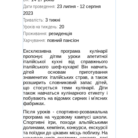
Дати проведення:
23 липня - 12 серпня
2023
Тривалість:
3 тижні
Уроків на тиждень:
20
Проживання:
резиденція
Харчування:
повний пансіон
Ексклюзивна програма кулінарії
пропонує дітям уроки апетитної
італійської кухні від справжнього
італійського шеф-кухаря! Він навчить
дітей основам приготування
знаменитих італійських страв, а також
розширить словниковий запас дітей,
що стосується теми кулінарії. Діти
також навчаться кулінарного етикету і
побувають на відомих сирних і м'ясних
фабриках.
Після уроків - спортивно-розважальна
програма на чудовому кампусі школи.
Спортивні ігри, походи альпійськими
долинами, кемпінги, конкурси, екскурсії
та поїздки до цікавих місць поблизу. На
шанувальників екстриму чекають такі