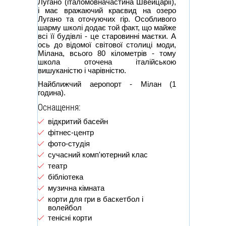
Лугано (італомовначастина Швейцарії),
і має вражаючий краєвид на озеро
Лугано та оточуючих гір. Особливого
шарму школі додає той факт, що майже
всі її будівлі - це старовинні маєтки. А
ось до відомої світової столиці моди,
Мілана, всього 80 кілометрів - тому
школа оточена італійською
вишуканістю і чарівністю.
Найближчий аеропорт - Мілан (1
година).
Оснащення:
відкритий басейн
фітнес-центр
фото-студія
сучасний комп'ютерний клас
театр
бібліотека
музична кімната
корти для гри в баскетбол і
волейбол
тенісні корти