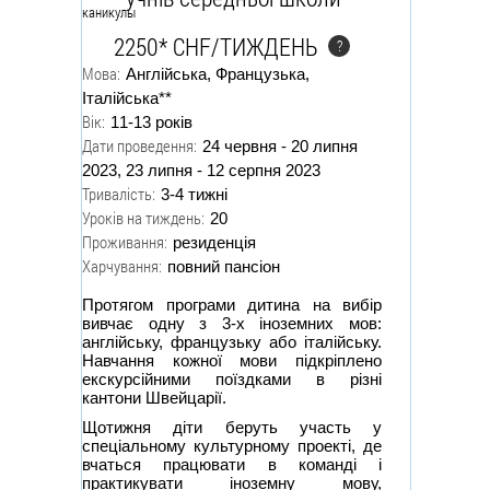
2250* CHF/ТИЖДЕНЬ
?
Мова:
Англійська, Французька,
Італійська**
Вік:
11-13 років
Дати проведення:
24 червня - 20 липня
2023, 23 липня - 12 серпня 2023
Тривалість:
3-4 тижні
Уроків на тиждень:
20
Проживання:
резиденція
Харчування:
повний пансіон
Протягом програми дитина на вибір
вивчає одну з 3-х іноземних мов:
англійську, французьку або італійську.
Навчання кожної мови підкріплено
екскурсійними поїздками в різні
кантони Швейцарії.
Щотижня діти беруть участь у
спеціальному культурному проекті, де
вчаться працювати в команді і
практикувати іноземну мову,