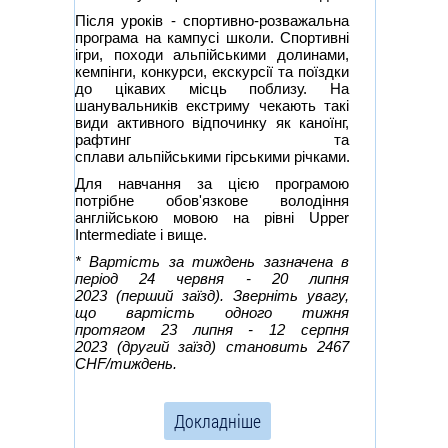
Після уроків - спортивно-розважальна
програма на кампусі школи. Спортивні
ігри, походи альпійськими долинами,
кемпінги, конкурси, екскурсії та поїздки
до цікавих місць поблизу. На
шанувальників екстриму чекають такі
види активного відпочинку як каноїнг,
рафтинг та
сплави альпійськими гірськими річками.
Для навчання за цією програмою
потрібне обов'язкове володіння
англійською мовою на рівні Upper
Intermediate і вище.
* Вартість за тиждень зазначена в
період 24 червня - 20 липня
2023 (перший заїзд). Зверніть увагу,
що вартість одного тижня
протягом 23 липня - 12 серпня
2023
(другий заїзд) становить 2467
CHF/тиждень.
Докладніше