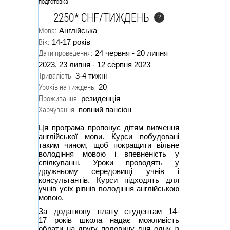
2250* CHF/ТИЖДЕНЬ
?
Мова:
Англійська
Вік:
14-17 років
Дати проведення:
24 червня - 20 липня
2023, 23 липня - 12 серпня 2023
Тривалість:
3-4 тижні
Уроків на тиждень:
20
Проживання:
резиденція
Харчування:
повний пансіон
Ця програма пропонує дітям вивчення
англійської мови. Курси побудовані
таким чином, щоб покращити вільне
володіння мовою і впевненість у
спілкуванні. Уроки проводять у
дружньому середовищі учнів і
консультантів. Курси підходять для
учнів усіх рівнів володіння англійською
мовою.
За додаткову плату студентам 14-
17 років школа надає можливість
обрати на другу половину дня одну із