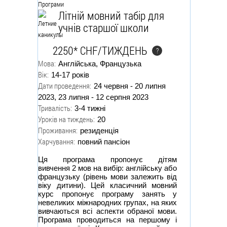
Програми
Літній мовний табір для
учнів старшої школи
2250* CHF/ТИЖДЕНЬ
?
Мова:
Англійська, Французька
Вік:
14-17 років
Дати проведення:
24 червня - 20 липня
2023, 23 липня - 12 серпня 2023
Тривалість:
3-4 тижні
Уроків на тиждень:
20
Проживання:
резиденція
Харчування:
повний пансіон
Ця програма пропонує дітям
вивчення 2 мов на вибір: англійську або
французьку (рівень мови залежить від
віку дитини). Цей класичний мовний
курс пропонує програму занять у
невеликих міжнародних групах, на яких
вивчаються всі аспекти обраної мови.
Програма проводиться на першому і