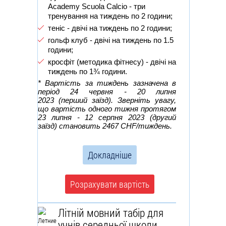
Academy Scuola Calcio - три
тренування на тиждень по 2 години;
теніс - двічі на тиждень по 2 години;
гольф клуб - двічі на тиждень по 1.5
години;
кросфіт (методика фітнесу) - двічі на
тиждень по 1¾ години.
* Вартість за тиждень зазначена в
період 24 червня - 20 липня
2023 (перший заїзд). Зверніть увагу,
що вартість одного тижня протягом
23 липня - 12 серпня 2023
(другий
заїзд) становить 2467 CHF/тиждень.
Докладніше
Розрахувати вартість
Літній мовний табір для
учнів середньої школи