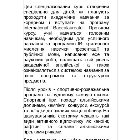
Цей спеціалізований курс створений
спеціально для дітей, які планують
проходити академічне навчання за
кордоном і вступати на програму
International Baccalaureate. Протягом
курсу, учні навчаться головним
навичкам, необхідним для успішного
навчання за програмою IB: критичного
мислення, навички презентації та
публічної мови, написання есе та
наукових робіт, поліпшать свій рівень
академічної англійської, а також
ознайомляться з системою навчання за
цією програмою та структурою
предметів.
Після уроків - спортивно-розважальна
програма на чудовому кампусі школи.
Спортивні ігри, походи альпійськими
долинами, кемпінги, конкурси, екскурсії
та поїздки до цікавих місць поблизу. На
шанувальників екстриму чекають такі
види активного відпочинку як каноїнг,
рафтинг та сплави альпійськими
гірськими річками.