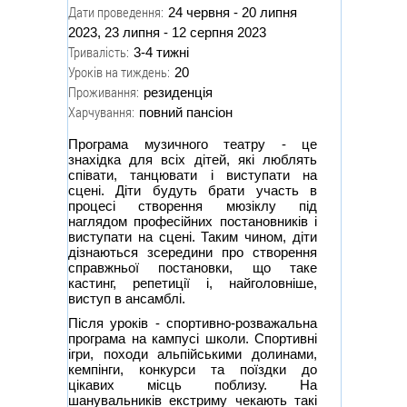
Дати проведення:
24 червня - 20 липня
2023, 23 липня - 12 серпня 2023
Тривалість:
3-4 тижні
Уроків на тиждень:
20
Проживання:
резиденція
Харчування:
повний пансіон
Програма музичного театру - це
знахідка для всіх дітей, які люблять
співати, танцювати і виступати на
сцені. Діти будуть брати участь в
процесі створення мюзіклу під
наглядом професійних постановників і
виступати на сцені. Таким чином, діти
дізнаються зсередини про створення
справжньої постановки, що таке
кастинг, репетиції і, найголовніше,
виступ в ансамблі.
Після уроків - спортивно-розважальна
програма на кампусі школи. Спортивні
ігри, походи альпійськими долинами,
кемпінги, конкурси та поїздки до
цікавих місць поблизу. На
шанувальників екстриму чекають такі