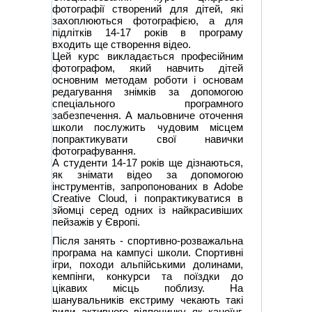
фотографії створений для дітей, які
захоплюються фотографією, а для
підлітків 14-17 років в програму
входить ще створення відео.
Цей курс викладається професійним
фотографом, який навчить дітей
основним методам роботи і основам
редагування знімків за допомогою
спеціального програмного
забезпечення. А мальовниче оточення
школи послужить чудовим місцем
попрактикувати свої навички
фотографування.
А студенти 14-17 років ще дізнаються,
як знімати відео за допомогою
інструментів, запропонованих в Adobe
Creative Cloud, і попрактикуватися в
зйомці серед одних із найкрасивіших
пейзажів у Європі.
Після занять - спортивно-розважальна
програма на кампусі школи. Спортивні
ігри, походи альпійськими долинами,
кемпінги, конкурси та поїздки до
цікавих місць поблизу. На
шанувальників екстриму чекають такі
види активного відпочинку як каноїнг,