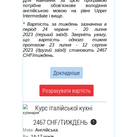
Для навчання за цією програмою
потрібне обов'язкове володіння
англійською мовою на рівні Upper
Intermediate і вище.
* Вартість за тиждень зазначена в
період 24 червня - 20 липня
2023 (перший заїзд). Зверніть увагу,
що вартість одного тижня
протягом 23 липня - 12 серпня
2023
(другий заїзд) становить 2467
CHF/тиждень.
Докладніше
Розрахувати вартість
Курс італійської кухні
2467 CHF/ТИЖДЕНЬ
?
Мова:
Англійська
Вік:
14-17 років