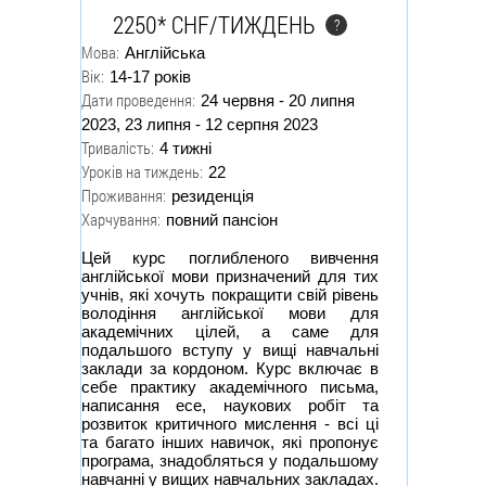
2250* CHF/ТИЖДЕНЬ
?
Мова:
Англійська
Вік:
14-17 років
Дати проведення:
24 червня - 20 липня
2023, 23 липня - 12 серпня 2023
Тривалість:
4 тижні
Уроків на тиждень:
22
Проживання:
резиденція
Харчування:
повний пансіон
Цей курс поглибленого вивчення
англійської мови призначений для тих
учнів, які хочуть покращити свій рівень
володіння англійської мови для
академічних цілей, а саме для
подальшого вступу у вищі навчальні
заклади за кордоном. Курс включає в
себе практику академічного письма,
написання есе, наукових робіт та
розвиток критичного мислення - всі ці
та багато інших навичок, які пропонує
програма, знадобляться у подальшому
навчанні у вищих навчальних закладах.