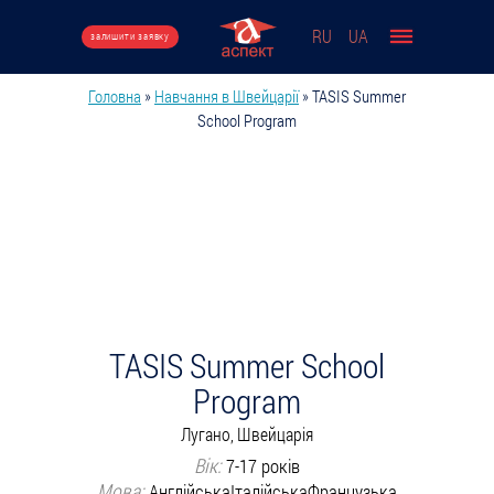
Перейти до основного вмісту
RU
UA
залишити заявку
Головна
»
Навчання в Швейцарії
»
TASIS Summer
Ви є тут
School Program
TASIS Summer School
Program
Лугано, Швейцарія
Вік:
7-17 років
Мова:
Англійська
Італійська
Французька