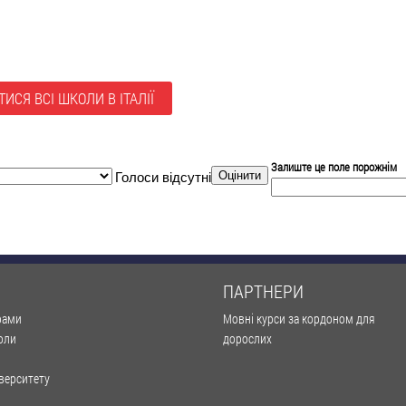
ИСЯ ВСІ ШКОЛИ В ІТАЛІЇ
Залиште це поле порожнім
Голоси відсутні
ПАРТНЕРИ
рами
Мовні курси за кордоном для
оли
дорослих
іверситету