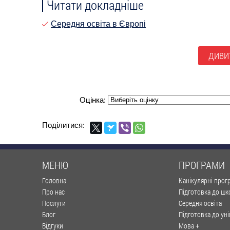
Читати докладніше
Середня освіта в Європі
ДИВИТ
Оцінка:
Поділитися:
МЕНЮ
ПРОГРАМИ
Головна
Канікулярні прог
Про нас
Підготовка до шк
Послуги
Середня освіта
Блог
Підготовка до ун
Відгуки
Мова +