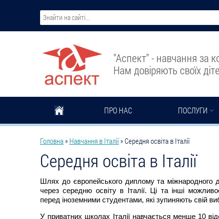
Перейти до основного вмісту
"Аспект" - навчання за 
Нам довіряють своїх діте
ПРО НАС
ПОСЛУГИ
Ви є тут
Головна
»
Навчання в Італії
»
Середня освіта в Італії
Середня освіта в Італії
Шлях до європейського диплому та міжнародного д
через середню освіту в Італії. Ці та інші можливо
перед іноземними студентами, які зупиняють свій виб
У приватних школах Італії навчається менше 10 від