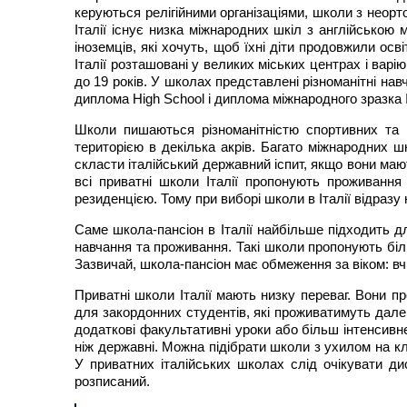
керуються релігійними організаціями, школи з неор
Італії існує низка міжнародних шкіл з англійсько
іноземців, які хочуть, щоб їхні діти продовжили о
Італії розташовані у великих міських центрах і варі
до 19 років. У школах представлені різноманітні на
диплома High School і диплома міжнародного зразка 
Школи пишаються різноманітністю спортивних та 
територією в декілька акрів. Багато міжнародних ш
скласти італійський державний іспит, якщо вони ма
всі приватні школи Італії пропонують проживання
резиденцією. Тому при виборі школи в Італії відраз
Саме школа-пансіон в Італії найбільше підходить д
навчання та проживання. Такі школи пропонують біль
Зазвичай, школа-пансіон має обмеження за віком: вч
Приватні школи Італії мають низку переваг. Вони 
для закордонних студентів, які проживатимуть далек
додаткові факультативні уроки або більш інтенсивн
ніж державні. Можна підібрати школи з ухилом на кла
У приватних італійських школах слід очікувати д
розписаний.