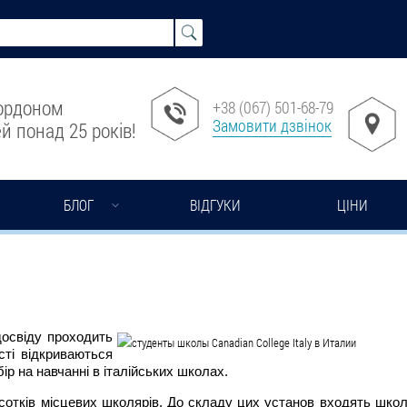
кордоном
+38 (067) 501-68-79
Замовити дзвінок
й понад 25 років!
БЛОГ
ВІДГУКИ
ЦІНИ
освіду проходить
сті відкриваються
ір на навчанні в італійських школах.
сотків місцевих школярів. До складу цих установ входять школи