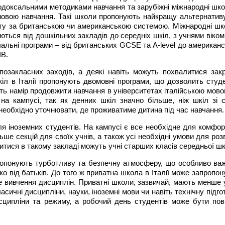
тодоксальними методиками навчання та зарубіжні міжнародні шко
ю мовою навчання. Такі школи пропонують найкращу альтернатив
світу за британською чи американською системою. Міжнародні шк
юються від дошкільних закладів до середніх шкіл, з учнями віком
вчальні програми – від британських GCSE та A-level до американс
IB.
позакласних заходів, а деякі навіть можуть похвалитися зак
кіл в Італії пропонують двомовні програми, що дозволить студ
ють намір продовжити навчання в університетах італійською мово
 на кампусі, так як денних шкіл значно більше, ніж шкіл зі 
у необхідно уточнювати, де проживатиме дитина під час навчання.
ля іноземних студентів. На кампусі є все необхідне для комфор
ше секцій для своїх учнів, а також усі необхідні умови для розв
итися в такому закладі можуть учні старших класів середньої ш
пропонують турботливу та безпечну атмосферу, що особливо ва
о від батьків. До того ж приватна школа в Італії може запропон
е вивчення дисциплін. Приватні школи, зазвичай, мають менше у
сичні дисципліни, науки, іноземні мови чи навіть технічну підго
исципліни та режиму, а робочий день студентів може бути пов