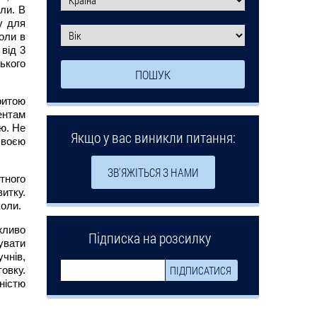
ли. В
у для
оли в
 від 3
ького
ритою
ентам
ю. Не
Якщо у вас виникли питання:
своєю
ЗВ'ЯЖІТЬСЯ З НАМИ
тного
итку.
коли.
жливо
Підписка на розсилку
увати
чнів,
товку.
ністю