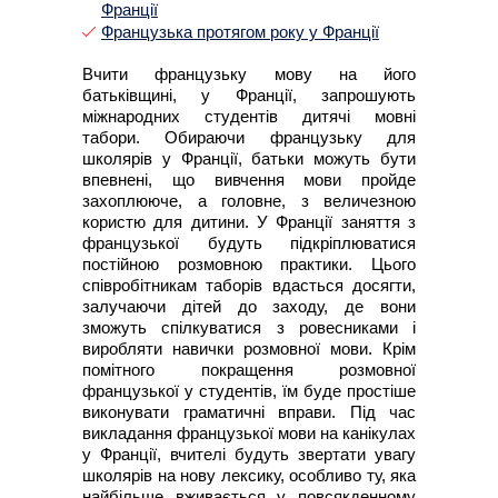
Франції
Французька протягом року у Франції
Вчити французьку мову на його
батьківщині, у Франції, запрошують
міжнародних студентів дитячі мовні
табори. Обираючи французьку для
школярів у Франції, батьки можуть бути
впевнені, що вивчення мови пройде
захоплююче, а головне, з величезною
користю для дитини. У Франції заняття з
французької будуть підкріплюватися
постійною розмовною практики. Цього
співробітникам таборів вдасться досягти,
залучаючи дітей до заходу, де вони
зможуть спілкуватися з ровесниками і
виробляти навички розмовної мови. Крім
помітного покращення розмовної
французької у студентів, їм буде простіше
виконувати граматичні вправи. Під час
викладання французької мови на канікулах
у Франції, вчителі будуть звертати увагу
школярів на нову лексику, особливо ту, яка
найбільше вживається у повсякденному