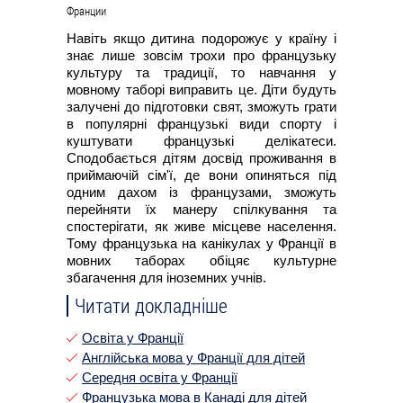
Навіть якщо дитина подорожує у країну і
знає лише зовсім трохи про французьку
культуру та традиції, то навчання у
мовному таборі виправить це. Діти будуть
залучені до підготовки свят, зможуть грати
в популярні французькі види спорту і
куштувати французькі делікатеси.
Сподобається дітям досвід проживання в
приймаючій сім'ї, де вони опиняться під
одним дахом із французами, зможуть
перейняти їх манеру спілкування та
спостерігати, як живе місцеве населення.
Тому французька на канікулах у Франції в
мовних таборах обіцяє культурне
збагачення для іноземних учнів.
Читати докладніше
Освіта у Франції
Англійська мова у Франції для дітей
Середня освіта у Франції
Французька мова в Канаді для дітей