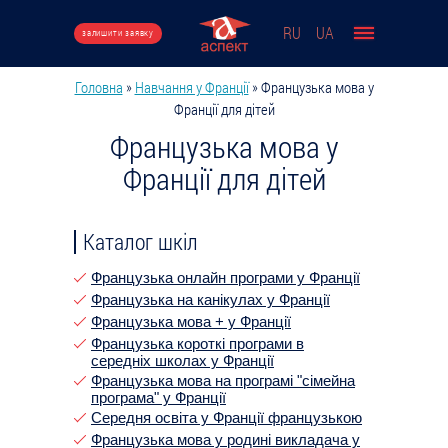
Перейти до основного вмісту
RU
UA
залишити заявку
Головна
»
Навчання у Франції
»
Французька мова у
Ви є тут
Франції для дітей
Французька мова у
Франції для дітей
Каталог шкіл
Французька онлайн програми у Франції
Французька на канікулах у Франції
Французька мова + у Франції
Французька короткі програми в
середніх школах у Франції
Французька мова на програмі "сімейна
програма" у Франції
Середня освіта у Франції французькою
Французька мова у родині викладача у