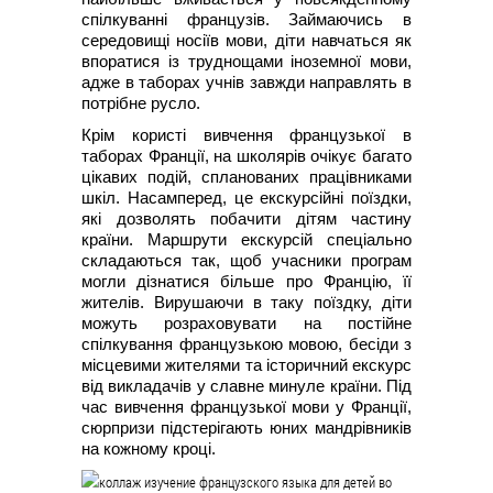
спілкуванні французів. Займаючись в
середовищі носіїв мови, діти навчаться як
впоратися із труднощами іноземної мови,
адже в таборах учнів завжди направлять в
потрібне русло.
Крім користі вивчення французької в
таборах Франції, на школярів очікує багато
цікавих подій, спланованих працівниками
шкіл. Насамперед, це екскурсійні поїздки,
які дозволять побачити дітям частину
країни. Маршрути екскурсій спеціально
складаються так, щоб учасники програм
могли дізнатися більше про Францію, її
жителів. Вирушаючи в таку поїздку, діти
можуть розраховувати на постійне
спілкування французькою мовою, бесіди з
місцевими жителями та історичний екскурс
від викладачів у славне минуле країни. Під
час вивчення французької мови у Франції,
сюрпризи підстерігають юних мандрівників
на кожному кроці.