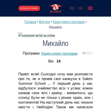
Перейти до основного вмісту
RU
UA
залишити заявку
Головна
»
Відгуки
»
Канікулярні програми
»
Ви є тут
Михайло
Михайло
Програма:
827
Канікулярні програми
Вік:
14
Привіт всім! Сьогодні хочу вам розповісти
про те, як я провів свої канікули в Salem
Summer School ... У перший день у нас
відбулося знайомство всіх з усіма: кожен
назвав своє ім'я і країну - виявилося, що
хлопці були не тільки з різних країн, але і
континентів! На наступний день нас чекали
квести і тімбілдінг. Також ми написали