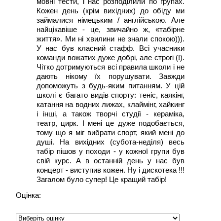
мовні тести, і нас розподілили по групах.
Кожен день (крім вихідних) до обіду ми
займалися німецьким / англійською. Але
найцікавіше - це, звичайно ж, «табірне
життя». Ми ні хвилини не знали спокою))).
У нас був класний стафф. Всі учасники
команди вожатих дуже добрі, але строгі (!).
Чітко дотримуються всі правила школи і не
дають нікому їх порушувати. Завжди
допоможуть з будь-яким питанням. У цій
школі є багато видів спорту: теніс, каякінг,
катання на водних лижах, клаймінг, хайкинг
і інші, а також творчі студії - кераміка,
театр, цирк. І мені це дуже подобається,
тому що я міг вибрати спорт, який мені до
душі. На вихідних (субота-неділя) весь
табір пішов у походи - у кожної групи був
свій курс. А в останній день у нас був
концерт - виступив кожен. Ну і дискотека !!!
Загалом було супер! Це кращий табір!
Оцінка: