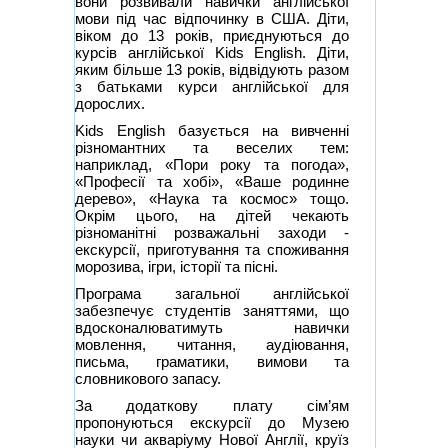
вони розвивали навички англійської
мови під час відпочинку в США. Діти,
віком до 13 років, приєднуються до
курсів англійської Kids English. Діти,
яким більше 13 років, відвідують разом
з батьками курси англійської для
дорослих.
Kids English базується на вивченні
різномантних та веселих тем:
наприклад, «Пори року та погода»,
«Професії та хобі», «Ваше родинне
дерево», «Наука та космос» тощо.
Окрім цього, на дітей чекають
різноманітні розважальні заходи -
екскурсії, приготування та споживання
морозива, ігри, історії та пісні.
Програма загальної англійської
забезпечує студентів заняттями, що
вдосконалюватимуть навички
мовлення, читання, аудіювання,
письма, граматики, вимови та
словникового запасу.
За додаткову плату сім’ям
пропонуються екскурсії до Музею
науки чи акваріуму Нової Англії, круїз