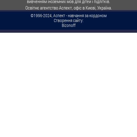
вивченням іноземних мов для дітей і підлітків.
Освітнє агентство Аспект, офіс в Києві, Україна.
©1996-2024, Аспект - навчання за кордоном
Створення сайту:
Bizonoff