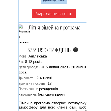
Розрахувати вартість
Літня сімейна програма
575* USD/ТИЖДЕНЬ
?
Мова:
Англійська
Вік:
8-18 років
Дати проведення:
5 липня 2023 - 28 липня
2023
Тривалість:
2-4 тижні
Уроків на тиждень:
18
Проживання:
резиденція
Харчування:
без харчування
Сімейна програма створює мотивуючу
атмосферу для всіх членів сім'ї, щоб