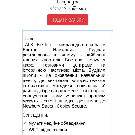
Languages
Мова:
Англійська
ПОДАТИ ЗАЯВКУ
Группа
Школа
TALK Boston - міжнародна школа в
Бостоні. Навчальна будівля
розташована в одному з найбільш
жвавих кварталів Бостона, поруч з
кафе, торговими центрами та
історичною частиною міста. Будівля
школи - це оновлений навчальний
центр, де викладачі використовують
інтерактивні методики навчання. У
районі добре налагоджене транспортне
сполучення, тому учасники програм
можуть легко і швидко дістатися до
Newbury Street і Copley Square.
Оснащення:
мультимедійне обладнання
WI-FI підключення