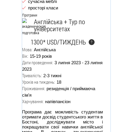
сучасна меблі
просторі класи
Програми
Англійська + Тур по
університетах
1300* USD/ТИЖДЕНЬ
?
Мова:
Англійська
Вік:
15-19 років
Дати проведення:
3 липня 2023 - 23 липня
2023
Тривалість:
2-3 тижні
Уроків на тиждень:
18
Проживання:
резиденція / приймаюча
сім'я
Харчування:
напівпансіон
Програма дає можливість студентам
отримати досвід студентського життя в
Бостоні, досліджувати місто і
покращувати свої навички англійської
мови. В рамках трьохтижневої