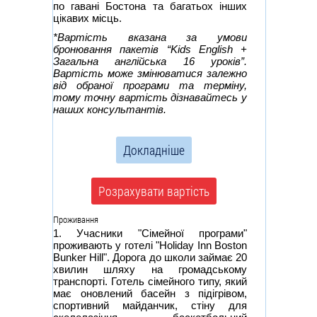
по гавані Бостона та багатьох інших
цікавих місць.
*Вартість вказана за умови
бронювання пакетів “Kids English +
Загальна англійська 16 уроків”.
Вартість може змінюватися залежно
від обраної програми та терміну,
тому точну вартість дізнавайтесь у
наших консультантів.
Докладніше
Розрахувати вартість
Проживання
1. Учасники "Сімейної програми"
проживають у готелі "Holiday Inn Boston
Bunker Hill". Дорога до школи займає 20
хвилин шляху на громадському
транспорті. Готель сімейного типу, який
має оновлений басейн з підігрівом,
спортивний майданчик, стіну для