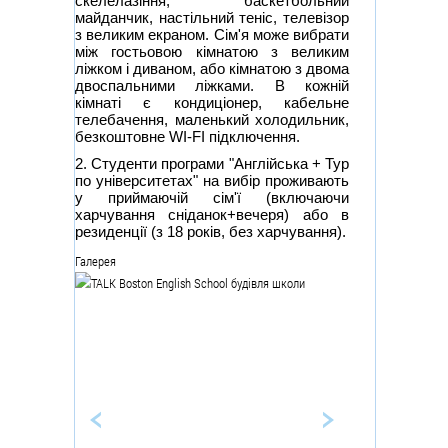
скелелазіння, баскетбольний
майданчик, настільний теніс, телевізор
з великим екраном. Сім'я може вибрати
між гостьовою кімнатою з великим
ліжком і диваном, або кімнатою з двома
двоспальними ліжками. В кожній
кімнаті є кондиціонер, кабельне
телебачення, маленький холодильник,
безкоштовне WI-FI підключення.
2. Студенти програми "Англійська + Тур
по університетах" на вибір проживають
у приймаючій сім'ї (включаючи
харчування сніданок+вечеря) або в
резиденції (з 18 років, без харчування).
Галерея