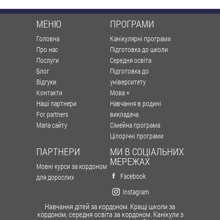
МЕНЮ
ПРОГРАМИ
Головна
Канікулярні програми
Про нас
Підготовка до школи
Послуги
Середня освіта
Блог
Підготовка до
Відгуки
університету
Контакти
Мова +
Наші партнери
Навчання в родині
For partners
викладача
Мапа сайту
Сімейна програма
Цілорічні програми
ПАРТНЕРИ
МИ В СОЦІАЛЬНИХ
МЕРЕЖАХ
Мовні курси за кордоном
Facebook
для дорослих
Instagram
Навчання дітей за кордоном. Кращі школи за
кордоном, середня освіта за кордоном. Канікули з