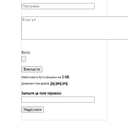
Програма
*
Відгук
*
Фото
2 МБ
Файли мають бути меншими ніж
.
jpg jpeg png
Дозволені типи файлів:
Залиште це поле порожнім