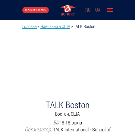
Перейти до основного вмісту
RU
UA
залишити заявку
Головна
»
Навчання в США
»
TALK Boston
Ви є тут
TALK Boston
Бостон, США
Вік:
8-18 років
Організатор:
TALK International - School of