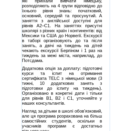
які приїхали вивчати німецьку,
розподіляють на 4 групи відповідно до
їхнього рівня знань: початковий,
основний, середній та просунутий. А
заняття з англійської доступні для
рівнів A2–C1. На заняттях присутні
школярі з різних країн і континентів: від
Мексики та США до Норвегії. Екскурсії
в таборі організовують до та після
занять, а двічі на тиждень на дітей
чекають екскурсії Берліном і 1 раз на
тиждень за межі міста, наприклад, до
Потсдама.
Додаткова опція за доплату: підготовчі
курси та іспит на отримання
сертифіката TELC з німецької мови (3
тижні, 10 додаткових занять з
підготовки до іспиту на тиждень).
Організовано в конретні дати і тільки
для рівнів В1, В2 і С1, уточняйте у
наших консультантів.
Нагляд за дітьми в школі обов'язковий,
але ця програма розрахована на більш
самостійних студентів, оскільки в
учасників програми є достатньо
вільного часу.