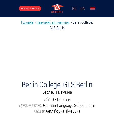
Перейти до основного вмісту
RU
UA
залишити заявку
Головна
»
Навчання в Німеччині
»
Berlin College,
Ви є тут
GLS Berlin
Berlin College, GLS Berlin
Берлін, Німеччина
Вік:
16-18 років
Організатор:
German Language School Berlin
Мова:
Англійська
Німецька