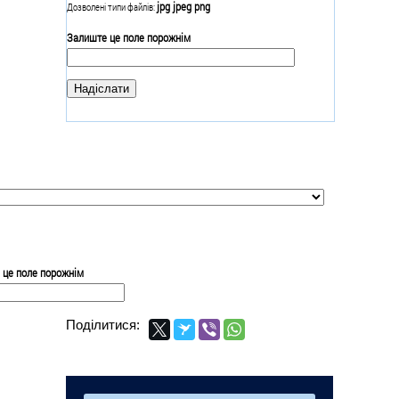
jpg jpeg png
Дозволені типи файлів:
Залиште це поле порожнім
 це поле порожнім
Поділитися: