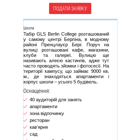
ПОДАТИ ЗАЯВКУ
Группа
Школа
Табір GLS Berlin College розташований
у самому центрі Берліна, в модному
районі Пренцлауєр Берг. Поруч на
вулиці розташовані кафе, магазини,
клуби та галереї. Вулицю ще
називають алеєю кастингів, адже тут
часто проводять зйомки і фотосесії. На
території кампусу, що займає 9000 кв.
м., де знаходяться апартаменти і
корпус школи – усього 5 будівель.
Оснащення:
40 аудиторій для занять
апартаменти
зона відпочинку
ресторан
кав'ярня
сад