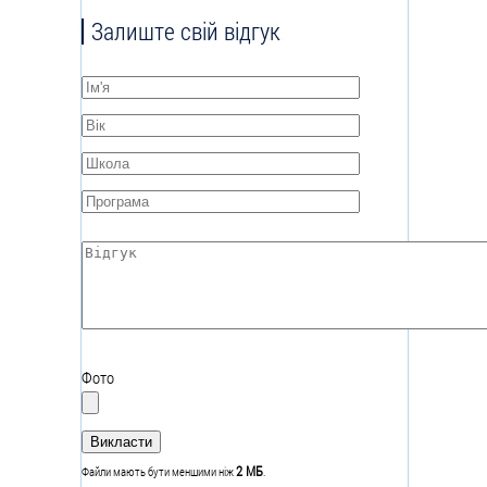
Залиште свій відгук
Ім'я
*
Вік
*
Школа
*
Програма
*
Відгук
*
Фото
2 МБ
Файли мають бути меншими ніж
.