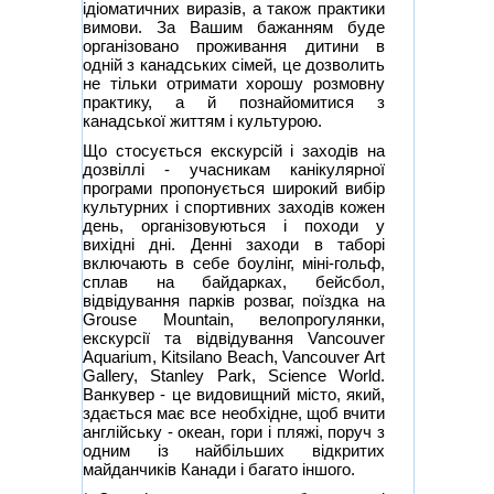
ідіоматичних виразів, а також практики
вимови. За Вашим бажанням буде
організовано проживання дитини в
одній з канадських сімей, це дозволить
не тільки отримати хорошу розмовну
практику, а й познайомитися з
канадської життям і культурою.
Що стосується екскурсій і заходів на
дозвіллі - учасникам канікулярної
програми пропонується широкий вибір
культурних і спортивних заходів кожен
день, організовуються і походи у
вихідні дні. Денні заходи в таборі
включають в себе боулінг, міні-гольф,
сплав на байдарках, бейсбол,
відвідування парків розваг, поїздка на
Grouse Mountain, велопрогулянки,
екскурсії та відвідування Vancouver
Aquarium, Kitsilano Beach, Vancouver Art
Gallery, Stanley Park, Science World.
Ванкувер - це видовищний місто, який,
здається має все необхідне, щоб вчити
англійську - океан, гори і пляжі, поруч з
одним із найбільших відкритих
майданчиків Канади і багато іншого.