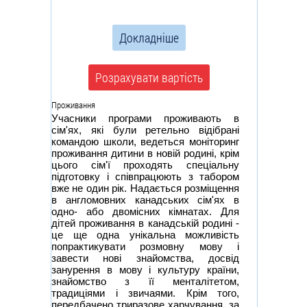
Докладніше
Розрахувати вартість
Проживання
Учасники програми проживають в
сім'ях, які були ретельно відібрані
командою школи, ведеться моніторинг
проживання дитини в новій родині, крім
цього сім'ї проходять спеціальну
підготовку і співпрацюють з табором
вже не один рік. Надається розміщення
в англомовних канадських сім'ях в
одно- або двомісних кімнатах. Для
дітей проживання в канадській родині -
це ще одна унікальна можливість
попрактикувати розмовну мову і
завести нові знайомства, досвід
занурення в мову і культуру країни,
знайомство з її менталітетом,
традиціями і звичаями. Крім того,
передбачено триразове харчування, за