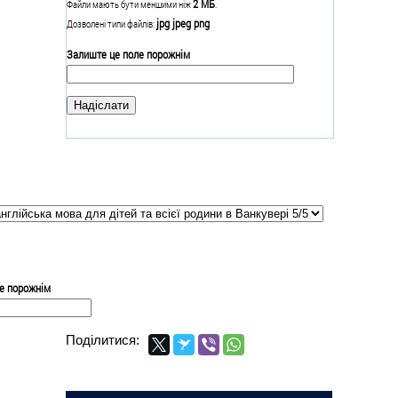
2 МБ
Файли мають бути меншими ніж
.
jpg jpeg png
Дозволені типи файлів:
Залиште це поле порожнім
е порожнім
Поділитися: