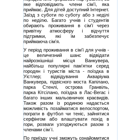
яке відповідають члени сім'ї, яка
приймає. Для дітей доступний Інтернет.
Заїзд з суботи по суботу або з неділі
по неділю. Багато учнів і студентів
обирають проживання в сім'ї через
привітну атмосферу і відчуття
підтримки, які їм забезпечує
приймаюча сім'я.
У період проживання в сім'ї для учнів -
це величезний шанс відвідати
найрозкішніші місця Ванкувера,
найбільш популярні пам'ятки серед
городян і туристів міста - поїздка в
Уістлер; відвідування Акваріума
Ванкувера, підвісного моста Капілано,
парка Стенлі, острова Гранвіль,
парка Кітсілано, поїздка в Лас-Вегас і
багато інших мальовничих краєвидів.
Також разом із родиною надається
можливість позайматися велоспортом,
пограти в футбол чи теніс, зайнятися
серфінгом або влаштувати похід в
гори, розваги узгоджуються разом з
членами сім`ї.
По приїзду учні зможуть ознайомитися