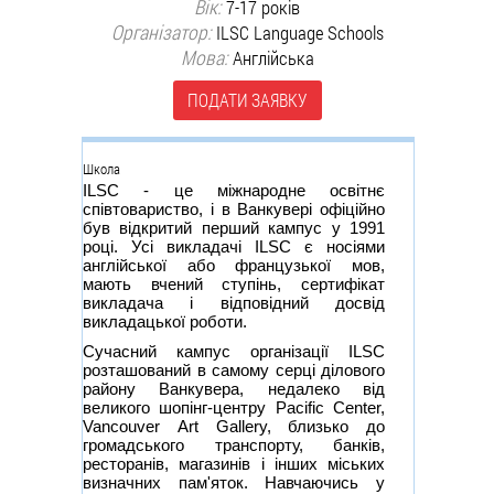
Вік:
7-17 років
Організатор:
ILSC Language Schools
Мова:
Англійська
ПОДАТИ ЗАЯВКУ
Группа
Школа
ILSC - це міжнародне освітнє
співтовариство, і в Ванкувері офіційно
був відкритий перший кампус у 1991
році. Усі викладачі ILSC є носіями
англійської або французької мов,
мають вчений ступінь, сертифікат
викладача і відповідний досвід
викладацької роботи.
Сучасний кампус організації ILSC
розташований в самому серці ділового
району Ванкувера, недалеко від
великого шопінг-центру Pacific Center,
Vancouver Art Gallery, близько до
громадського транспорту, банків,
ресторанів, магазинів і інших міських
визначних пам'яток. Навчаючись у