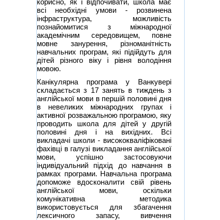
корисно, як і відпочивати, школа має
всі необхідні умови - розвинена
інфраструктура, можливість
познайомитися з міжнародної
академічним середовищем, повне
мовне занурення, різноманітність
навчальних програм, які підійдуть для
дітей різного віку і рівня володіння
мовою.
Канікулярна програма у Ванкувері
складається з 17 занять в тиждень з
англійської мови в першій половині дня
в невеликих міжнародних групах і
активної розважальною програмою, яку
проводить школа для дітей у другій
половині дня і на вихідних. Всі
викладачі школи - висококваліфіковані
фахівці в галузі викладання англійської
мови, успішно застосовуючи
індивідуальний підхід до навчання в
рамках програми. Навчальна програма
допоможе вдосконалити свій рівень
англійської мови, оскільки
комунікативна методика
використовується для збагачення
лексичного запасу, вивчення