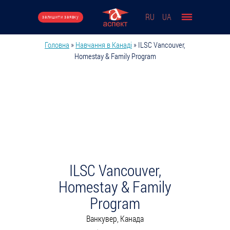
Перейти до основного вмісту
RU
UA
залишити заявку
Головна
»
Навчання в Канаді
»
ILSC Vancouver,
Ви є тут
Homestay & Family Program
ILSC Vancouver,
Homestay & Family
Program
Ванкувер, Канада