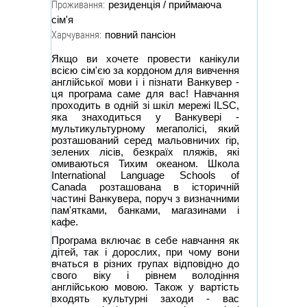
Проживання:
резиденція / приймаюча
сім'я
Харчування:
повний пансіон
Якщо ви хочете провести канікули
всією сім'єю за кордоном для вивчення
англійської мови і і пізнати Ванкувер -
ця програма саме для вас! Навчання
проходить в одній зі шкіл мережі ILSC,
яка знаходиться у Ванкувері -
мультикультурному мегаполісі, який
розташований серед мальовничих гір,
зелених лісів, безкраїх пляжів, які
омиваються Тихим океаном. Школа
International Language Schools of
Canada розташована в історичній
частині Ванкувера, поруч з визначними
пам'ятками, банками, магазинами і
кафе.
Програма включає в себе навчання як
дітей, так і дорослих, при чому вони
вчаться в різних групах відповідно до
свого віку і рівнем володіння
англійською мовою. Також у вартість
входять культурні заходи - вас