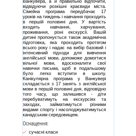
Ванкувера, а й правильно відпочити,
відвідуючи розкішні краєвиди міста.
Сімейна програма передбачає 17
уроків на тиждень і навчання проходить
в першій половині дня. У вартість
входить навчання, харчування,
проживання, різні екскурсії. Вашій
дитині пропонується також академічна
підготовка, яка проходить протягом
всього року і надає на вибір базовий і
інтенсивний підходи для вивчення
англійської мови, допоможе домогтися
вільної мови, вдосконалити свої
навички письма, щоб в подальшому
було легко вступити в школу.
Канікулярна програма у Ванкувері
складається з 17 занять з англійської
мови в першій половині дня, відповідно
того часу, що залишився - діти
перебуватимуть на екскурсіях та
заходах, займатимуться різними
видами спорту і насолоджуватимуться
канадським середовищем.
Оснащення:
сучасні класи