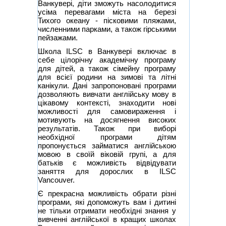
Ванкувері, діти зможуть насолодитися
усіма перевагами міста на березі
Тихого океану - пісковими пляжами,
численними парками, а також гірськими
пейзажами.
Школа ILSC в Ванкувері включає в
себе цілорічну академічну програму
для дітей, а також сімейну програму
для всієї родини на зимові та літні
канікули. Дані запропоновані програми
дозволяють вивчати англійську мову в
цікавому контексті, знаходити нові
можливості для самовираження і
мотивують на досягнення високих
результатів. Також при виборі
необхідної програми дітям
пропонується займатися англійською
мовою в своїй віковій групі, а для
батьків є можливість відвідувати
заняття для дорослих в ILSC
Vancouver.
Є прекрасна можливість обрати різні
програми, які допоможуть вам і дитині
не тільки отримати необхідні знання у
вивченні англійської в кращих школах