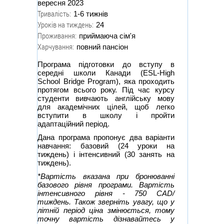
вересня 2023
Тривалість:
1-6 тижнів
Уроків на тиждень:
24
Проживання:
приймаюча сім'я
Харчування:
повний пансіон
Програма підготовки до вступу в
середні школи Канади (ESL-High
School Bridge Program), яка проходить
протягом всього року. Під час курсу
студенти вивчають англійську мову
для академічних цілей, щоб легко
вступити в школу і пройти
адаптаційний період.
Дана програма пропонує два варіанти
навчання: базовий (24 уроки на
тиждень) і інтенсивний (30 занять на
тиждень).
*Вартість вказана при бронюванні
базового рівня програми. Вартість
інтенсивного рівня - 750 CAD/
тиждень. Також зверніть увагу, що у
літній період ціна змінюється, тому
точну вартість дізнавайтесь у