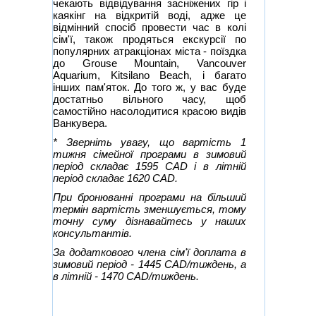
чекають відвідування засніжених гір і
каякінг на відкритій воді, адже це
відмінний спосіб провести час в колі
сім'ї, також продяться екскурсії по
популярних атракціонах міста - поїздка
до Grouse Mountain, Vancouver
Aquarium, Kitsilano Beach, і багато
інших пам'яток. До того ж, у вас буде
достатньо вільного часу, щоб
самостійно насолодитися красою видів
Ванкувера.
* Зверніть увагу, що вартість 1
тижня сімейної програми в зимовий
період складає 1595 CAD і в літній
період складає 1620 CAD.
При бронюванні програми на більший
термін вартість зменшується, тому
точну суму дізнавайтесь у наших
консультантів.
За додаткового члена сім'ї доплата в
зимовий період - 1445 CAD/тиждень, а
в літній - 1470 CAD/тиждень.