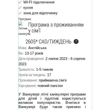
WI-FI підключення
кухня
зона для відпочинку
Програми
Програма з проживанням
у сім'ї
2605* CAD/ТИЖДЕНЬ
?
Мова:
Англійська
Вік:
13-17 років
Дати проведення:
2 липня 2023 - 6 серпня
2023
Тривалість:
1-5 тижнів
Уроків на тиждень:
17
Проживання:
приймаюча сім'я
Харчування:
повний пансіон
У Ванкувері літні канікулярні програми
для дітей і підлітків користуються
великою популярністю. Вчитися в
Ванкувері буде також приємно і