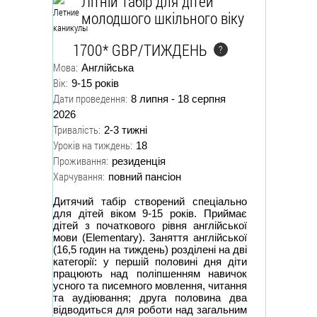
Літній табір для дітей
молодшого шкільного віку
1700* GBP/ТИЖДЕНЬ
?
Мова:
Англійська
Вік:
9-15 років
Дати проведення:
8 липня - 18 серпня
2026
Тривалість:
2-3 тижні
Уроків на тиждень:
18
Проживання:
резиденція
Харчування:
повний пансіон
Дитячий табір створений спеціально
для дітей віком 9-15 років. Приймає
дітей з початкового рівня англійської
мови (Elementary). Заняття англійської
(16,5 годин на тиждень) розділені на дві
категорії: у першій половині дня діти
працюють над поліпшенням навичок
усного та писемного мовлення, читання
та аудіювання; друга половина два
відводиться для роботи над загальним