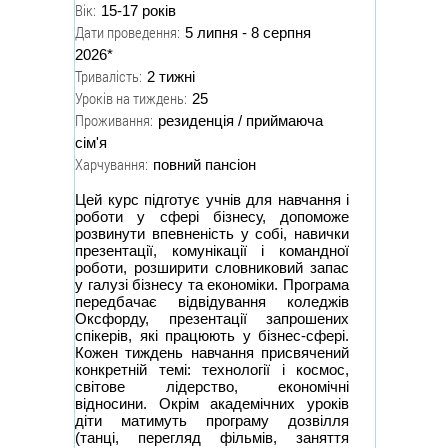
Вік:
15-17 років
Дати проведення:
5 липня - 8 серпня
2026*
Тривалість:
2 тижні
Уроків на тиждень:
25
Проживання:
резиденція / приймаюча
сім'я
Харчування:
повний пансіон
Цей курс підготує учнів для навчання і
роботи у сфері бізнесу, допоможе
розвинути впевненість у собі, навички
презентації, комунікації і командної
роботи, розширити словниковий запас
у галузі бізнесу та економіки. Програма
передбачає відвідування коледжів
Оксфорду, презентації запрошених
спікерів, які працюють у бізнес-сфері.
Кожен тиждень навчання присвячений
конкретній темі: технології і космос,
світове лідерство, економічні
відносини. Окрім академічних уроків
діти матимуть програму дозвілля
(танці, перегляд фільмів, заняття