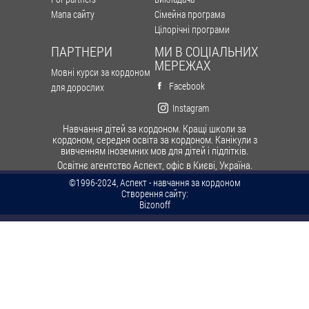
Мапа сайту
Сімейна програма
Цілорічні програми
ПАРТНЕРИ
МИ В СОЦІАЛЬНИХ
МЕРЕЖАХ
Мовні курси за кордоном
Facebook
для дорослих
Instagram
Навчання дітей за кордоном. Кращі школи за
кордоном, середня освіта за кордоном. Канікули з
вивченням іноземних мов для дітей і підлітків.
Освітнє агентство Аспект, офіс в Києві, Україна.
©1996-2024, Аспект - навчання за кордоном
Створення сайту:
Bizonoff