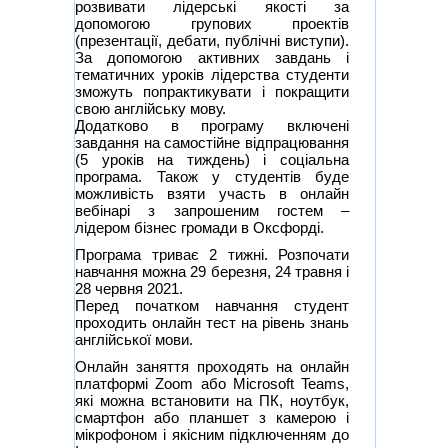
розвивати лідерські якості за
допомогою групових проектів
(презентації, дебати, публічні виступи).
За допомогою активних завдань і
тематичних уроків лідерства студенти
зможуть попрактикувати і покращити
свою англійську мову.
Додатково в програму включені
завдання на самостійне відпрацювання
(5 уроків на тиждень) і соціальна
програма. Також у студентів буде
можливість взяти участь в онлайн
вебінарі з запрошеним гостем –
лідером бізнес громади в Оксфорді.
Програма триває 2 тижні. Розпочати
навчання можна 29 березня, 24 травня і
28 червня 2021.
Перед початком навчання студент
проходить онлайн тест на рівень знань
англійської мови.
Онлайн заняття проходять на онлайн
платформі Zoom або Microsoft Teams,
які можна встановити на ПК, ноутбук,
смартфон або планшет з камерою і
мікрофоном і якісним підключенням до