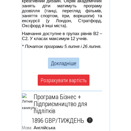
креативний дизайн. Окрім академічних
занять діти матимуть програму
дозвілля (танці, перегляд фільмів,
заняття спортом, ігри, воркшопи) та
екскурсії (у Лондон, Стратфорд,
Оксфорд й інші міста).
Навчання доступне в групах рівнів В2 –
С2. У класах максимум 12 учнів.
* Початок програми 5 липня і 26 липня.
Докладніше
Розрахувати вартість
Програма Бізнес +
Підприємництво для
підлітків
1896 GBP/ТИЖДЕНЬ
?
Мова:
Англійська