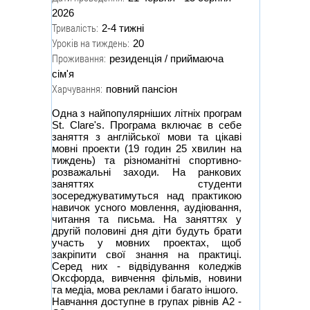
2026
Тривалість:
2-4 тижні
Уроків на тиждень:
20
Проживання:
резиденція / приймаюча
сім'я
Харчування:
повний пансіон
Одна з найпопулярніших літніх програм
St. Clarе's. Програма включає в себе
заняття з англійської мови та цікаві
мовні проекти (19 годин 25 хвилин на
тиждень) та різноманітні спортивно-
розважальні заходи. На ранкових
заняттях студенти
зосереджуватимуться над практикою
навичок усного мовлення, аудіювання,
читання та письма. На заняттях у
другій половині дня діти будуть брати
участь у мовних проектах, щоб
закріпити свої знання на практиці.
Серед них - відвідування коледжів
Оксфорда, вивчення фільмів, новини
та медіа, мова реклами і багато іншого.
Навчання доступне в групах рівнів А2 -