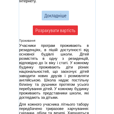
Інтернету.
Докладніше
Розрахувати вартість
Проживання
Учасники програм проживають в
резиденціях, в пішій доступності від
основної будівлі школи. Дітей
розмістять в одну з резиденцій,
відповідно до їх віку і статі. У кожному
будинку проживають діти різних
національностей, що заохочує дітей
заводити нових друзів і розмовляти
англійською. Школа надає постільну
білизну та рушники протягом усього
перебування дітей. У кожному будинку
проживають представники школи, які
доглядають за дітьми.
Для кожного учасника літнього табору
передбачено триразове харчування:
сніданки, обіди та вечері. Харчуються