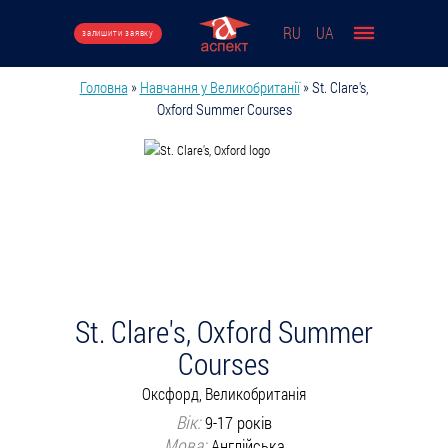
Перейти до основного вмісту
RU
UA
залишити заявку
Головна
»
Навчання у Великобританії
»
St. Clare's,
Ви є тут
Oxford Summer Courses
St. Clare's, Oxford Summer
Courses
Оксфорд, Великобританія
Вік:
9-17 років
Мова:
Англійська