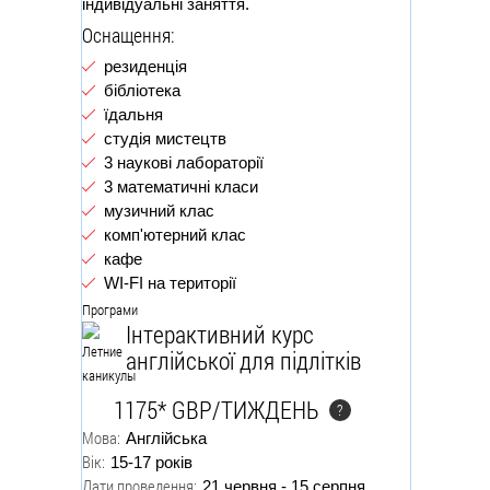
індивідуальні заняття.
Оснащення:
резиденція
бібліотека
їдальня
студія мистецтв
3 наукові лабораторії
3 математичні класи
музичний клас
комп'ютерний клас
кафе
WI-FI на території
Програми
Інтерактивний курс
англійської для підлітків
1175* GBP/ТИЖДЕНЬ
?
Мова:
Англійська
Вік:
15-17 років
Дати проведення:
21 червня - 15 серпня