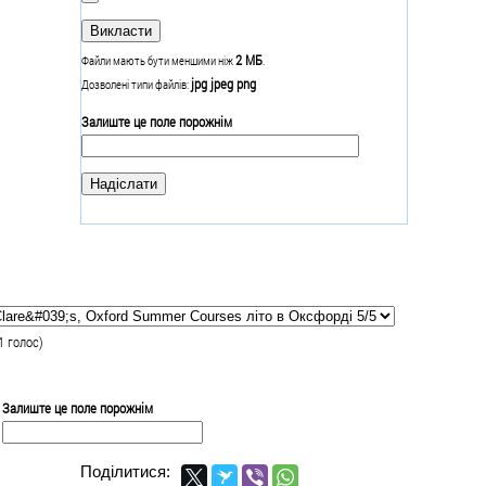
2 МБ
Файли мають бути меншими ніж
.
jpg jpeg png
Дозволені типи файлів:
Залиште це поле порожнім
1
голос)
Залиште це поле порожнім
Поділитися: