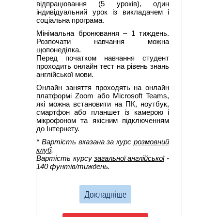
відпрацювання (5 уроків), один
індивідуальний урок із викладачем і
соціальна програма.
Мінімальна бронювання – 1 тиждень.
Розпочати навчання можна
щопонеділка.
Перед початком навчання студент
проходить онлайн тест на рівень знань
англійської мови.
Онлайн заняття проходять на онлайн
платформі Zoom або Microsoft Teams,
які можна встановити на ПК, ноутбук,
смартфон або планшет із камерою і
мікрофоном та якісним підключенням
до Інтернету.
* Вартість вказана за курс
розмовний
клуб
.
Вартість курсу
загальної англійської
-
140 фунтів/тиждень.
Докладніше