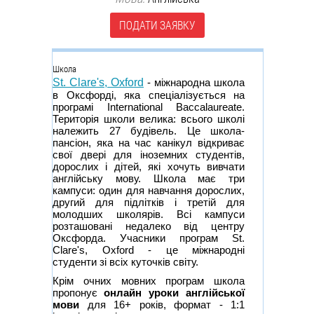
ПОДАТИ ЗАЯВКУ
Группа
Школа
St. Clare's, Oxford
- міжнародна школа
в Оксфорді, яка спеціалізується на
програмі International Baccalaureate.
Територія школи велика: всього школі
належить 27 будівель. Це школа-
пансіон, яка на час канікул відкриває
свої двері для іноземних студентів,
дорослих і дітей, які хочуть вивчати
англійську мову. Школа має три
кампуси: один для навчання дорослих,
другий для підлітків і третій для
молодших школярів. Всі кампуси
розташовані недалеко від центру
Оксфорда. Учасники програм St.
Clare's, Oxford - це міжнародні
студенти зі всіх куточків світу.
Крім очних мовних програм школа
пропонує
онлайн уроки англійської
мови
для 16+ років, формат - 1:1