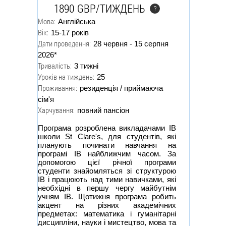
1890 GBP/ТИЖДЕНЬ
?
Мова:
Англійська
Вік:
15-17 років
Дати проведення:
28 червня - 15 серпня
2026*
Тривалість:
3 тижні
Уроків на тиждень:
25
Проживання:
резиденція / приймаюча
сім'я
Харчування:
повний пансіон
Програма розроблена викладачами IB
школи St Clare's, для студентів, які
планують починати навчання на
програмі IB найближчим часом. За
допомогою цієї річної програми
студенти знайомляться зі структурою
IB і працюють над тими навичками, які
необхідні в першу чергу майбутнім
учням IB. Щотижня програма робить
акцент на різних академічних
предметах: математика і гуманітарні
дисципліни, науки і мистецтво, мова та