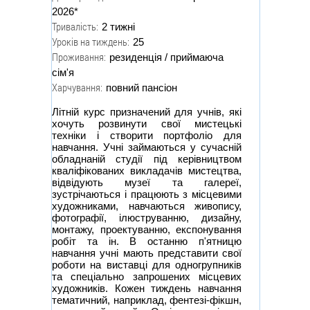
2026*
Тривалість:
2 тижні
Уроків на тиждень:
25
Проживання:
резиденція / приймаюча
сім'я
Харчування:
повний пансіон
Літній курс призначений для учнів, які
хочуть розвинути свої мистецькі
техніки і створити портфоліо для
навчання. Учні займаються у сучасній
обладнаній студії під керівництвом
кваліфікованих викладачів мистецтва,
відвідують музеї та галереї,
зустрічаються і працюють з місцевими
художниками, навчаються живопису,
фотографії, ілюструванню, дизайну,
монтажу, проектуванню, експонування
робіт та ін. В останню п'ятницю
навчання учні мають представити свої
роботи на виставці для одногрупників
та спеціально запрошених місцевих
художників. Кожен тиждень навчання
тематичний, наприклад, фентезі-фікшн,