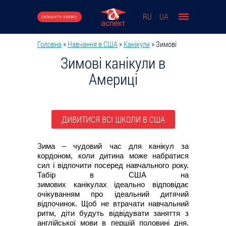
Перейти до основного вмісту
RU
UA
залишити заявку
Головна
»
Навчання в США
»
Канікули
»
Зимові
Ви є тут
Зимові канікули в
Америці
ДИВИТИСЯ ВСІ ШКОЛИ В США
Зима – чудовий час для канікул за
кордоном, коли дитина може набратися
сил і відпочити посеред навчального року.
Табір в США на
зимових канікулах ідеально відповідає
очікуванням про ідеальний дитячий
відпочинок. Щоб не втрачати навчальний
ритм, діти будуть відвідувати заняття з
англійської мови в першій половині дня.