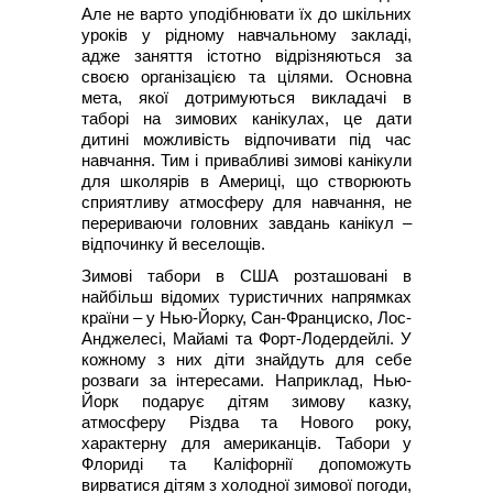
Але не варто уподібнювати їх до шкільних
уроків у рідному навчальному закладі,
адже заняття істотно відрізняються за
своєю організацією та цілями. Основна
мета, якої дотримуються викладачі в
таборі на зимових канікулах, це дати
дитині можливість відпочивати під час
навчання. Тим і привабливі зимові канікули
для школярів в Америці, що створюють
сприятливу атмосферу для навчання, не
перериваючи головних завдань канікул –
відпочинку й веселощів.
Зимові табори в США розташовані в
найбільш відомих туристичних напрямках
країни – у Нью-Йорку, Сан-Франциско, Лос-
Анджелесі, Майамі та Форт-Лодердейлі. У
кожному з них діти знайдуть для себе
розваги за інтересами. Наприклад, Нью-
Йорк подарує дітям зимову казку,
атмосферу Різдва та Нового року,
характерну для американців. Табори у
Флориді та Каліфорнії допоможуть
вирватися дітям з холодної зимової погоди,