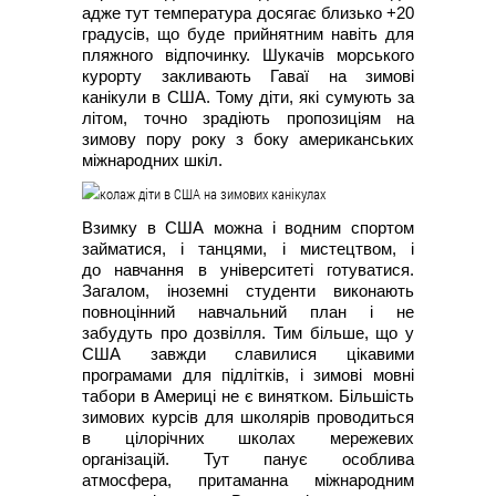
адже тут температура досягає близько +20
градусів, що буде прийнятним навіть для
пляжного відпочинку. Шукачів морського
курорту закливають Гаваї на зимові
канікули в США. Тому діти, які сумують за
літом, точно зрадіють пропозиціям на
зимову пору року з боку американських
міжнародних шкіл.
Взимку в США можна і водним спортом
займатися, і танцями, і мистецтвом, і
до навчання в університеті готуватися.
Загалом, іноземні студенти виконають
повноцінний навчальний план і не
забудуть про дозвілля. Тим більше, що у
США завжди славилися цікавими
програмами для підлітків, і зимові мовні
табори в Америці не є винятком. Більшість
зимових курсів для школярів проводиться
в цілорічних школах мережевих
організацій. Тут панує особлива
атмосфера, притаманна міжнародним