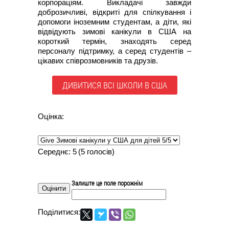
корпораціям. Викладачі завжди
доброзичливі, відкриті для спілкування і
допомоги іноземним студентам, а діти, які
відвідують зимові канікули в США на
короткий термін, знаходять серед
персоналу підтримку, а серед студентів –
цікавих співрозмовників та друзів.
ДИВИТИСЯ ВСІ ШКОЛИ В США
Оцінка:
Середнє:
5
(
5
голосів)
Залиште це поле порожнім
Поділитися: