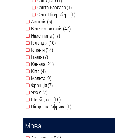
Сан-Дієго (1)
Apply Сан-Дієго filter
Санта-Барбара (1)
Apply Санта-Барбара filter
Сент-Пітерсберг (1)
Apply Сент-Пітерсберг
Австрія (6)
filter
Apply Австрія filter
Великобританія (47)
Apply Великобританія filter
Німеччина (17)
Apply Німеччина filter
Ірландія (10)
Apply Ірландія filter
Іспанія (14)
Apply Іспанія filter
Італія (7)
Apply Італія filter
Канада (21)
Apply Канада filter
Кіпр (4)
Apply Кіпр filter
Мальта (9)
Apply Мальта filter
Франція (7)
Apply Франція filter
Чехія (2)
Apply Чехія filter
Швейцарія (16)
Apply Швейцарія filter
Південна Африка (1)
Apply Південна Африка
filter
Мова
Англійська (19)