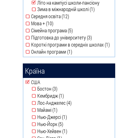
Remove Літо на кампусі школи-пансіону filter
Літо на кампусі школи-пансіону
Зима в міжнародній школі (1)
Apply Зима в
Середня освіта (12)
міжнародній
Apply Середня освіта filter
Мова + (10)
школі filter
Apply Мова + filter
Сімейна програма (5)
Apply Сімейна програма
Підготовка до університету (3)
filter
Apply
Короткі програми в середніх школах (1)
Підготовка до
Apply
Онлайн програми (1)
університету
Короткі
Apply Онлайн програми
filter
програми
filter
в
Країна
середніх
школах
Remove США filter
США
filter
Бостон (3)
Apply Бостон filter
Кембридж (1)
Apply Кембридж filter
Лос-Анджелес (4)
Apply Лос-Анджелес filter
Майамі (1)
Apply Майамі filter
Нью-Джерсі (1)
Apply Нью-Джерсі filter
Нью-Йорк (5)
Apply Нью-Йорк filter
Нью-Хейвен (1)
Apply Нью-Хейвен filter