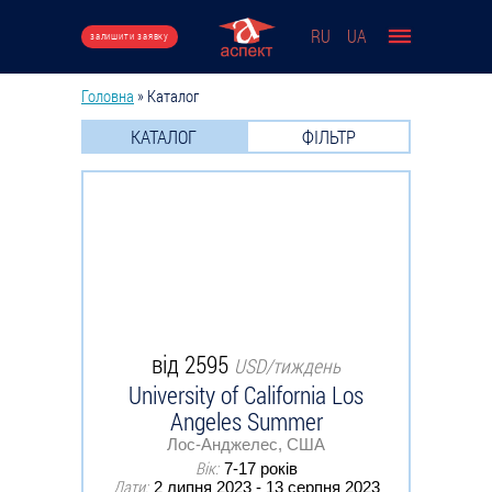
Перейти до основного вмісту
RU
UA
залишити заявку
Головна
»
Каталог
Ви є тут
КАТАЛОГ
ФІЛЬТР
від 2595
USD/тиждень
University of California Los
Angeles Summer
Лос-Анджелес, США
Вік:
7-17 років
Дати:
2 липня 2023 - 13 серпня 2023