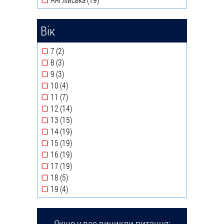
Apply Англійська filter
Вік
7 (2)
Apply 7 filter
8 (3)
Apply 8 filter
9 (3)
Apply 9 filter
10 (4)
Apply 10 filter
11 (7)
Apply 11 filter
12 (14)
Apply 12 filter
13 (15)
Apply 13 filter
14 (19)
Apply 14 filter
15 (19)
Apply 15 filter
16 (19)
Apply 16 filter
17 (19)
Apply 17 filter
18 (5)
Apply 18 filter
19 (4)
Apply 19 filter
Якщо у вас виникли питання: