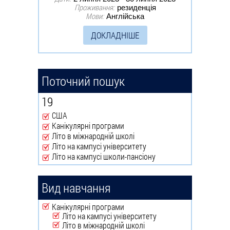
Проживання:
резиденція
Мови:
Англійська
ДОКЛАДНІШЕ
Поточний пошук
19
США
Remove США filter
Канікулярні програми
Remove Канікулярні програми filter
Літо в міжнародній школі
Remove Літо в міжнародній школі filter
Літо на кампусі університету
Remove Літо на кампусі університету filter
Літо на кампусі школи-пансіону
Remove Літо на кампусі школи-пансіону filter
Вид навчання
Remove Канікулярні програми filter
Канікулярні програми
Remove Літо на кампусі університету filter
Літо на кампусі університету
Remove Літо в міжнародній школі filter
Літо в міжнародній школі