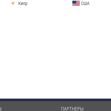
Кипр
США
Ы
ПАРТНЕРЫ