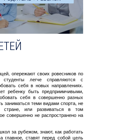
ЕТЕЙ
Особенности обу
ицей, опережают своих ровесников по
Говоря о школах для ино
е студенты легче справляются с
отличается от знакомого
обовать себя в новых направлениях.
весь период обучения та
ет ребенку быть предприимчивыми,
должна располагать всем
робовать себя в совершенно разных
пансион - это принятое 
ь заниматься теми видами спорта, не
всех странах мира. З
 стране, или развиваться в том
проживать, заниматься
рое совершенно не распространено на
задание, участвовать в ж
Украине, школа за рубеж
местом для отдыха и дос
кол за рубежом, знают, как работать
среднюю школу ребенку з
а главное, ставят перед собой цель
слову, летний лагерь ча