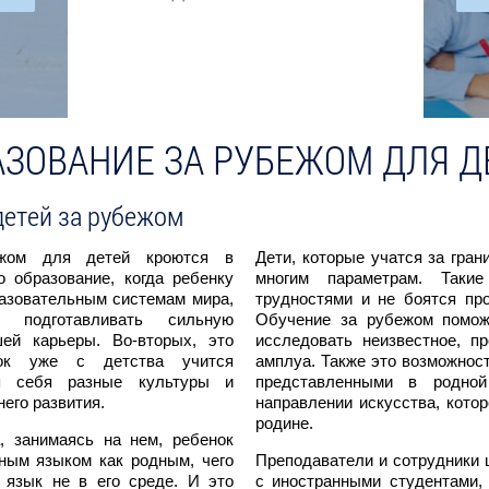
АЗОВАНИЕ ЗА РУБЕЖОМ ДЛЯ Д
детей за рубежом
ежом для детей кроются в
Дети, которые учатся за гран
о образование, когда ребенку
многим параметрам. Таки
азовательным системам мира,
трудностями и не боятся пр
 подготавливать сильную
Обучение за рубежом помож
ей карьеры. Во-вторых, это
исследовать неизвестное, п
нок уже с детства учится
амплуа. Также это возможност
ля себя разные культуры и
представленными в родной
его развития.
направлении искусства, кото
родине.
, занимаясь на нем, ребенок
ным языком как родным, чего
Преподаватели и сотрудники ш
 язык не в его среде. И это
с иностранными студентами, 