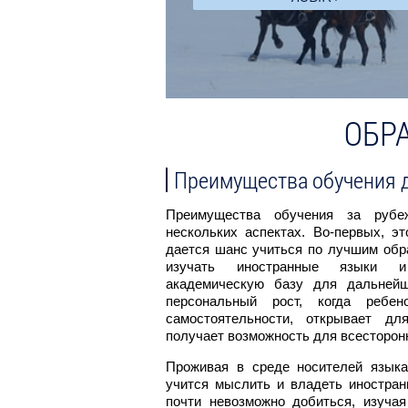
ОБР
Преимущества обучения 
долгосрочное обучение в
Преимущества обучения за руб
 каникулярные программы
нескольких аспектах. Во-первых, эт
стки, которым интересно
дается шанс учиться по лучшим обр
льтуру. Курсы китайского
изучать иностранные языки и
ые организации, которые
академическую базу для дальнейш
ут адаптировать учебные
персональный рост, когда ребе
тов.
самостоятельности, открывает д
получает возможность для всесторонн
Проживая в среде носителей языка
учится мыслить и владеть иностран
почти невозможно добиться, изучая