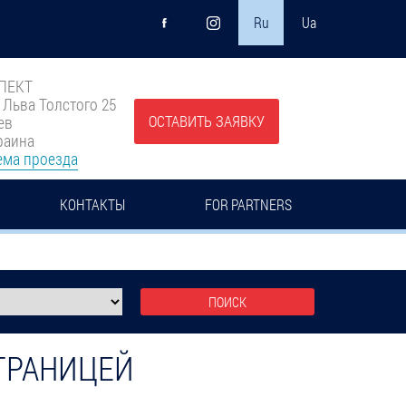
Ru
Ua
ПЕКТ
. Льва Толстого 25
ОСТАВИТЬ ЗАЯВКУ
ев
раина
ема проезда
КОНТАКТЫ
FOR PARTNERS
ГРАНИЦЕЙ