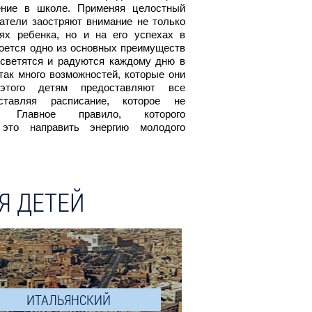
ение в школе. Применяя целостный
поездка в такой лагер
атели заостряют внимание не только
спецификой обучения за 
ях ребенка, но и на его успехах в
роется одно из основных преимуществ
 светятся и радуются каждому дню в
так много возможностей, которые они
этого детям предоставляют все
ставляя расписание, которое не
в. Главное правило, которого
это направить энергию молодого
Я ДЕТЕЙ
ИТАЛЬЯНСКИЙ