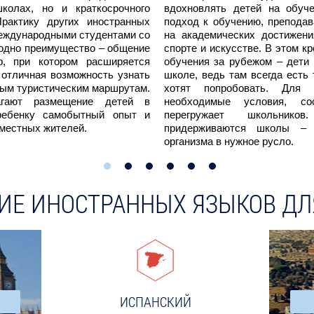
колах, но и краткосрочного
вдохновлять детей на обуч
рактику других иностранных
подход к обучению, преподав
международными студентами со
на академических достижени
 одно преимущество – общение
спорте и искусстве. В этом к
р, при котором расширяется
обучения за рубежом – дети
и отличная возможность узнать
школе, ведь там всегда есть 
нным туристическим маршрутам.
хотят попробовать. Для 
гают размещение детей в
необходимые условия, со
ребенку самобытный опыт и
перегружает школьнико
 местных жителей.
придерживаются школы – 
организма в нужное русло.
ИЕ ИНОСТРАННЫХ ЯЗЫКОВ ДЛ
ИСПАНСКИЙ