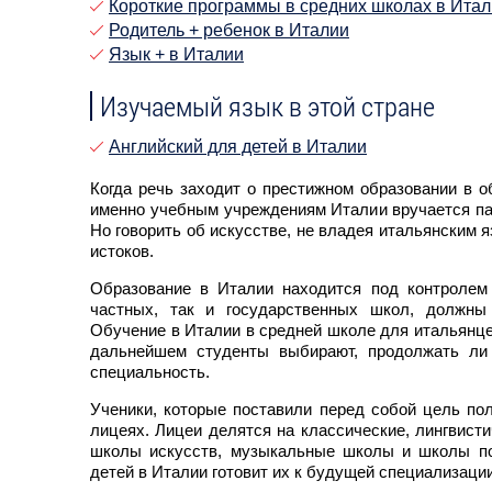
Короткие программы в средних школах в Ита
Родитель + ребенок в Италии
Язык + в Италии
Изучаемый язык в этой стране
Английский для детей в Италии
Когда речь заходит о престижном образовании в о
именно учебным учреждениям Италии вручается па
Но говорить об искусстве, не владея итальянским я
истоков.
Образование в Италии находится под контролем 
частных, так и государственных школ, должны 
Обучение в Италии в средней школе для итальянцев
дальнейшем студенты выбирают, продолжать ли
специальность.
Ученики, которые поставили перед собой цель по
лицеях. Лицеи делятся на классические, лингвисти
школы искусств, музыкальные школы и школы по
детей в Италии готовит их к будущей специализаци