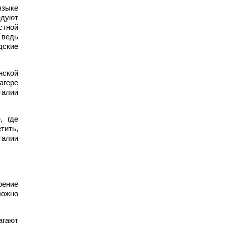
языке
едуют
стной
 ведь
дские
нской
агере
талии
, где
тить,
талии
оение
ложно
агают