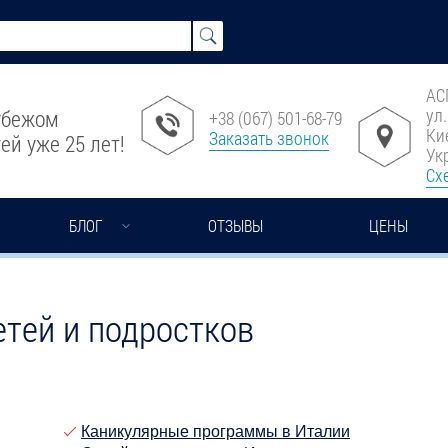
АС
ул
рубежом
+38 (067) 501-68-79
Ки
Заказать звонок
ей уже 25 лет!
Ук
Сх
БЛОГ
ОТЗЫВЫ
ЦЕНЫ
етей и подростков
Каникулярные программы в Италии