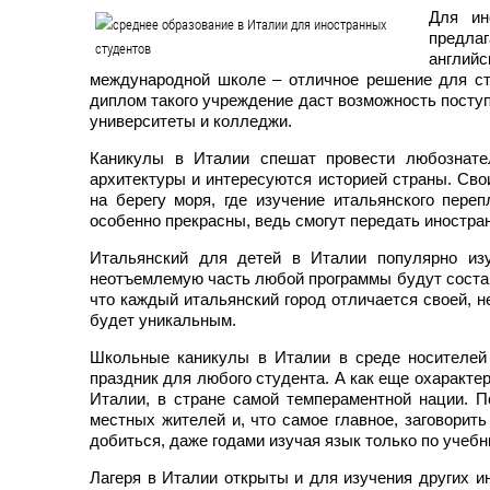
Для ин
предла
англий
международной школе – отличное решение для ст
диплом такого учреждение даст возможность поступа
университеты и колледжи.
Каникулы в Италии спешат провести любознате
архитектуры и интересуются историей страны. Сво
на берегу моря, где изучение итальянского пере
особенно прекрасны, ведь смогут передать иностр
Итальянский для детей в Италии популярно изу
неотъемлемую часть любой программы будут составл
что каждый итальянский город отличается своей, 
будет уникальным.
Школьные каникулы в Италии в среде носителей
праздник для любого студента. А как еще охаракте
Италии, в стране самой темпераментной нации. П
местных жителей и, что самое главное, заговорит
добиться, даже годами изучая язык только по учебн
Лагеря в Италии открыты и для изучения других и