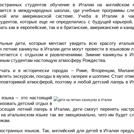
остранных студентов обучение в Италии на английском 
гается в международных школах, где учебные программы сл
ской или американской системе. Учеба в Италии в ча
удентов, которые еще не определились с будущей карьерой,
ть как в европейские, так и в британские, американские и кана
льные дети, которые мечтают увидеть всю красоту италья
и летние каникулы в Италии дети могут провести в языковом л
плетается с отдыхом и развлечениями. Зимние каникулы в И
анным студентам настоящую атмосферу Рождества.
чать и в исторически городах – Риме, Флоренции, Милане
ять экскурсии, походы в музеи, галереи и шоппинг. Стоит отме
неповторимой атмосферой, поэтому и любой детский лагерь в И
 языка – это настоящий
ризовать детский отдых в
осещая летний лагерь в Италии, дети смогут перенять настр
ь на итальянском языке так же эмоционально, чего им будет с
икам.
ностранных языков. Так, английский для детей в Италии предл