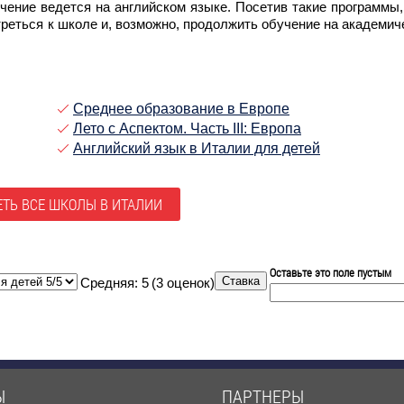
ение ведется на английском языке. Посетив такие программы,
треться к школе и, возможно, продолжить обучение на академич
Среднее образование в Европе
Лето с Аспектом. Часть III: Европа
Английский язык в Италии для детей
ТЬ ВСЕ ШКОЛЫ В ИТАЛИИ
Оставьте это поле пустым
Средняя:
5
(
3
оценок)
Ы
ПАРТНЕРЫ