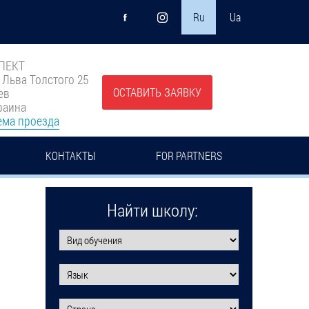
Ru
Ua
ПЕКТ
. Льва Толстого 25
ОСТАВИТЬ ЗАЯВКУ
ев
раина
ема проезда
КОНТАКТЫ
FOR PARTNERS
Найти школу: