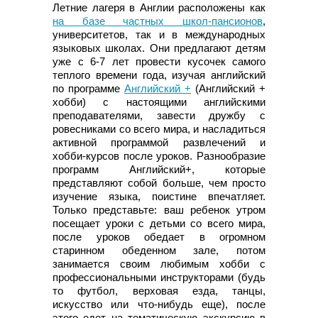
Летние лагеря в Англии расположены как
на базе частных школ-пансионов
,
университетов, так и в международных
языковых школах. Они предлагают детям
уже с 6-7 лет провести кусочек самого
теплого времени года, изучая английский
по программе
Английский +
(Английский +
хобби) с настоящими английскими
преподавателями, завести дружбу с
ровесниками со всего мира, и насладиться
активной программой развлечений и
хобби-курсов после уроков. Разнообразие
программ Английский+, которые
представляют собой больше, чем просто
изучение языка, поистине впечатляет.
Только представьте: ваш ребенок утром
посещает уроки с детьми со всего мира,
после уроков обедает в огромном
старинном обеденном зале, потом
занимается своим любимым хобби с
профессиональными инструкторами (будь
то футбол, верховая езда, танцы,
искусство или что-нибудь еще), после
этого едет на тематическую экскурсию в