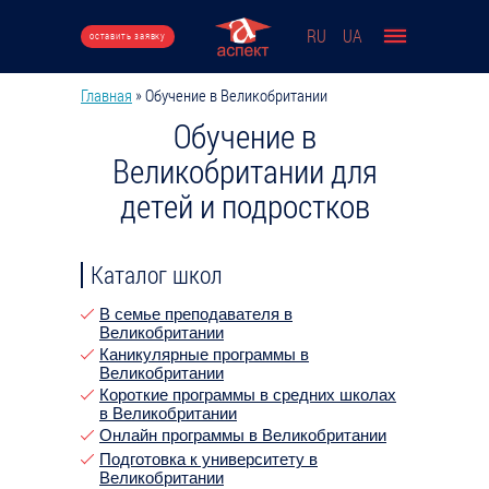
Перейти к основному содержанию
RU
UA
оставить заявку
Главная
»
Обучение в Великобритании
Вы здесь
Обучение в
Великобритании для
детей и подростков
Каталог школ
В семье преподавателя в
Великобритании
Каникулярные программы в
Великобритании
Короткие программы в средних школах
в Великобритании
Онлайн программы в Великобритании
Подготовка к университету в
Великобритании