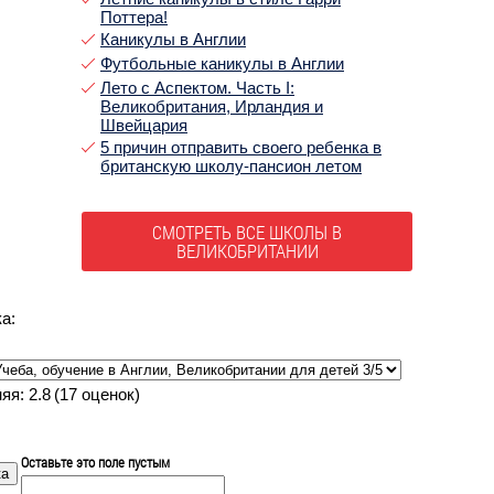
Поттера!
Каникулы в Англии
Футбольные каникулы в Англии
Лето с Аспектом. Часть I:
Великобритания, Ирландия и
Швейцария
5 причин отправить своего ребенка в
британскую школу-пансион летом
СМОТРЕТЬ ВСЕ ШКОЛЫ В
ВЕЛИКОБРИТАНИИ
ка:
няя:
2.8
(
17
оценок)
Оставьте это поле пустым