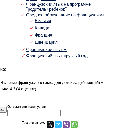
Французский язык на программе
"родитель+ребенок"
Среднее образование на французском
Бельгия
Канада
Франция
Швейцария
Французский язык +
Французский язык круглый год
ка:
няя:
4.3
(
4
оценок)
Оставьте это поле пустым
Поделиться: