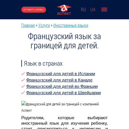
Перейти к основному содержанию
RU
UA
оставить заявку
Главная
»
Услуги
»
Иностранные языки
Вы здесь
Французский язык за
границей для детей.
Язык в странах
Французский для детей в Испании
Французский для детей в Канаде
Французский для детей во Франции
Французский для детей в Швейцарии
Родителям, которые выбирают
иностранный язык для изучения ребенку,
стоит присмотреться к интересам и