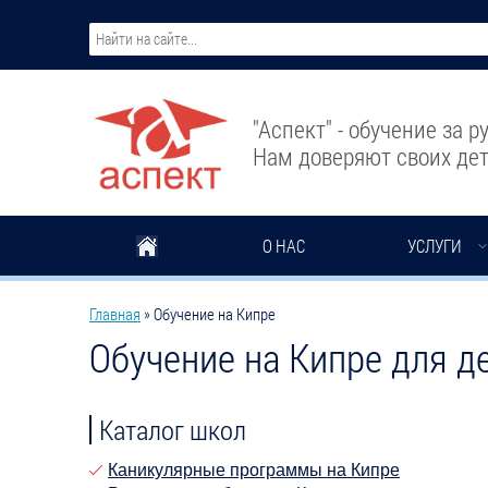
Перейти к основному содержанию
"Аспект" - обучение за 
Нам доверяют своих дет
О НАС
УСЛУГИ
Вы здесь
Главная
»
Обучение на Кипре
Обучение на Кипре для д
Каталог школ
Каникулярные программы на Кипре