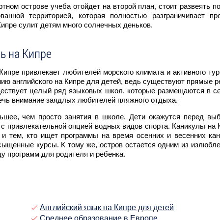
тном острове учеба отойдет на второй план, стоит развеять по
анной территорией, которая полностью разграничивает пр
Кипре сулит детям много солнечных деньков.
ь на Кипре
 Кипре привлекает любителей морского климата и активного тур
ию английского на Кипре для детей, ведь существуют прямые р
уществует целый ряд языковых школ, которые размещаются в с
лечь внимание заядлых любителей пляжного отдыха.
льшее, чем просто занятия в школе. Дети окажутся перед вы
 с привлекательной опцией водных видов спорта. Каникулы на 
 и тем, кто ищет программы на время осенних и весенних кан
сыщенные курсы. К тому же, остров остается одним из излюбл
ду программ для родителя и ребенка.
Английский язык на Кипре для детей
Среднее образование в Европе