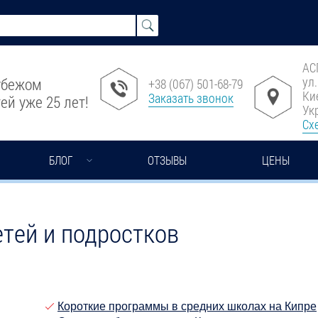
АС
ул
рубежом
+38 (067) 501-68-79
Ки
Заказать звонок
ей уже 25 лет!
Ук
Сх
БЛОГ
ОТЗЫВЫ
ЦЕНЫ
етей и подростков
Короткие программы в средних школах на Кипре