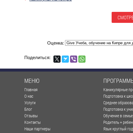
СМОТРЕ
Оценка:
Поделиться:
МЕНЮ
ПРОГРАММ
Главная
Каникулярные п
О нас
Подготовка к шк
Услуги
Среднее образов
Блог
Подготовка к уни
Отзывы
Обучение в семье
Контакты
Родитель + ребен
Наши партнеры
Язык круглый год