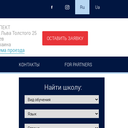
Ru
Ua
ПЕКТ
. Льва Толстого 25
ОСТАВИТЬ ЗАЯВКУ
ев
раина
ема проезда
КОНТАКТЫ
FOR PARTNERS
Найти школу: