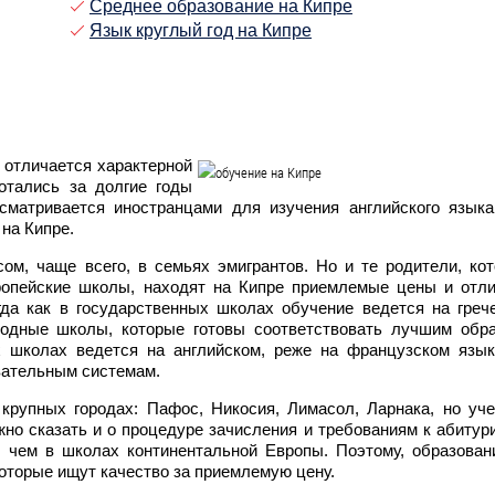
Среднее образование на Кипре
Язык круглый год на Кипре
 отличается характерной
отались за долгие годы
сматривается иностранцами для изучения английского языка
 на Кипре.
ом, чаще всего, в семьях эмигрантов. Но и те родители, ко
ропейские школы, находят на Кипре приемлемые цены и отл
гда как в государственных школах обучение ведется на греч
родные школы, которые готовы соответствовать лучшим обр
 школах ведется на английском, реже на французском язык
овательным системам.
рупных городах: Пафос, Никосия, Лимасол, Ларнака, но уч
но сказать и о процедуре зачисления и требованиям к абитури
, чем в школах континентальной Европы. Поэтому, образован
которые ищут качество за приемлемую цену.