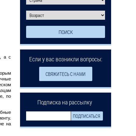
, а с
Если у вас возникли вопросы:
торым
СВЯЖИТЕСЬ С НАМИ
ичные
еском
азцам
е, по
Подписка на рассылку
ебные
енту.
ие на