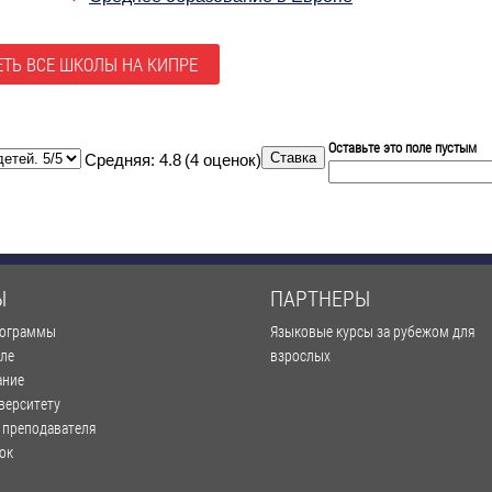
ТЬ ВСЕ ШКОЛЫ НА КИПРЕ
Оставьте это поле пустым
Средняя:
4.8
(
4
оценок)
Ы
ПАРТНЕРЫ
рограммы
Языковые курсы за рубежом для
оле
взрослых
ание
верситету
 преподавателя
ок