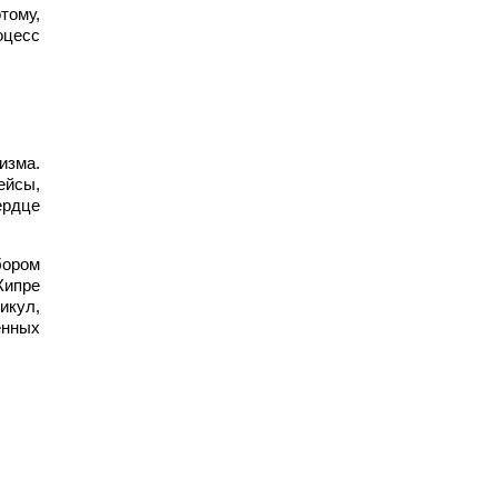
тому,
оцесс
изма.
ейсы,
ердце
бором
Кипре
икул,
енных