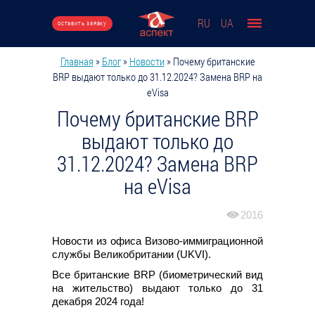
Перейти к основному содержанию
RU
UA
оставить заявку
Главная
»
Блог
»
Новости
»
Почему британские
Вы здесь
BRP выдают только до 31.12.2024? Замена BRP на
eVisa
Почему британские BRP
выдают только до
31.12.2024? Замена BRP
на eVisa
2016
Новости из офиса Визово-иммиграционной
службы Великобритании (UKVI).
Все британские BRP (биометрический вид
на жительство) выдают только до 31
декабря 2024 года!