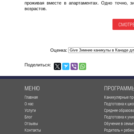
проживая вместе в апартаментах. Одно точно, 
возрастов.
СМОТРЕ
Оценка:
Поделиться:
МЕНЮ
ПРОГРАММ
Главная
Каникулярные п
О нас
Подготовка к шк
Услуги
Среднее образов
Блог
Подготовка к уни
Отзывы
Обучение в семье
Контакты
Родитель + ребен