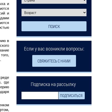
ыха и
аются
сий и
идами
аются
остью
нию в
ского
Если у вас возникли вопросы:
вание
того,
.
СВЯЖИТЕСЬ С НАМИ
среде
, где
Подписка на рассылку
терию
одаря
енком
ртом,