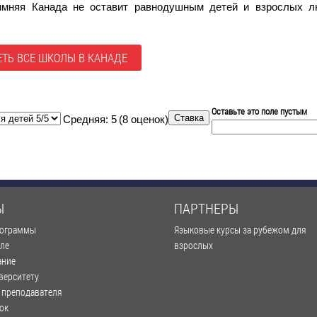
зимняя Канада не оставит равнодушным детей и взрослых 
ТЬ ВСЕ ШКОЛЫ В КАНАДЕ
Оставьте это поле пустым
Средняя:
5
(
8
оценок)
Ы
ПАРТНЕРЫ
рограммы
Языковые курсы за рубежом для
оле
взрослых
ание
верситету
 преподавателя
ок