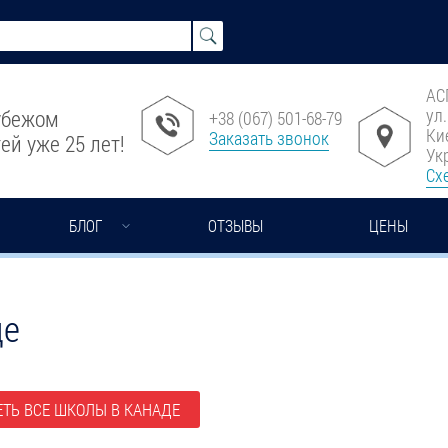
АС
ул
рубежом
+38 (067) 501-68-79
Ки
Заказать звонок
ей уже 25 лет!
Ук
Сх
БЛОГ
ОТЗЫВЫ
ЦЕНЫ
де
ТЬ ВСЕ ШКОЛЫ В КАНАДЕ