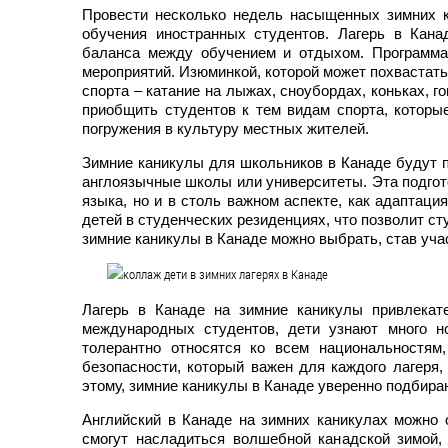
Провести несколько недель насыщенных зимних к
обучения иностранных студентов. Лагерь в Кана
баланса между обучением и отдыхом. Программа 
мероприятий. Изюминкой, которой может похвастать
спорта – катание на лыжах, сноубордах, коньках, г
приобщить студентов к тем видам спорта, которы
погружения в культуру местных жителей.
Зимние каникулы для школьников в Канаде будут п
англоязычные школы или университеты. Эта подгот
языка, но и в столь важном аспекте, как адаптаци
детей в студенческих резиденциях, что позволит с
зимние каникулы в Канаде можно выбрать, став уча
Лагерь в Канаде на зимние каникулы привлекат
международных студентов, дети узнают много но
толерантно относятся ко всем национальностям
безопасности, который важен для каждого лагеря,
этому, зимние каникулы в Канаде уверенно подбира
Английский в Канаде на зимних каникулах можно 
смогут насладиться волшебной канадской зимой,