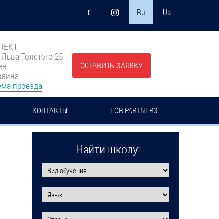
Ru
Ua
ПЕКТ
. Льва Толстого 25
ОСТАВИТЬ ЗАЯВКУ
ев
раина
ема проезда
КОНТАКТЫ
FOR PARTNERS
Найти школу: