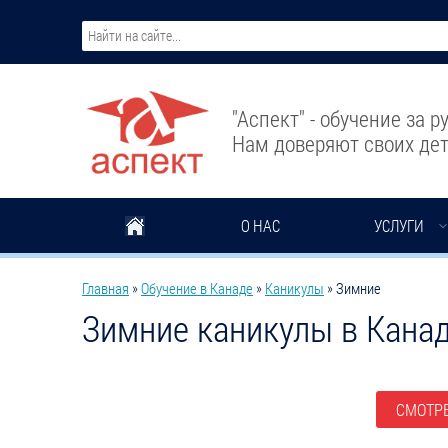
Перейти к основному содержанию
"Аспект" - обучение за 
Нам доверяют своих дет
О НАС
УСЛУГИ
Вы здесь
Главная
»
Обучение в Канаде
»
Каникулы
»
Зимние
Зимние каникулы в Кана
СМОТРЕ