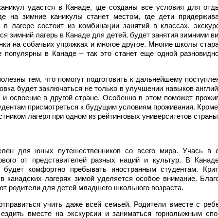
аникул удастся в Канаде, где созданы все условия для отд
де на зимние каникулы станет местом, где дети придержив
в лагере состоит из комбинации занятий в классах, экскур
ся зимний лагерь в Канаде для детей, будет занятия зимними в
онки на собачьих упряжках и многое другое. Многие школы стар
е популярны в Канаде – так это станет еще одной разновидн
олезны тем, что помогут подготовить к дальнейшему поступле
овка будет заключаться не только в улучшении навыков англий
я и освоение в другой стране. Особенно в этом поможет прожи
тудентам присмотреться к будущим условиям проживания. Кроме 
стником лагеря при одном из рейтинговых университетов страны
елен для юных путешественников со всего мира. Учась в 
вого от представителей разных наций и культур. В Канаде
, будет комфортно пребывать иностранным студентам. Кри
 в канадских лагерях зимой уделяется особое внимание. Благ
ют родители для детей младшего школьного возраста.
отправиться учить даже всей семьей. Родители вместе с реб
 ездить вместе на экскурсии и заниматься горнолыжным спо