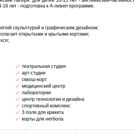
кие лагеря: для детей 10-13 лет - английйский+активност
-16 лет - подготовка к А-левел программе.
анятий скульптурой и графическим дизайном;
полагает открытыми и крытыми кортами;
хся;
театральная студия
арт-студии
сквош-корт
медицинский центр
лаборатории
центр технологии и дизайна
спортивный комплекс
3 поля для крикета
корты для нетбола