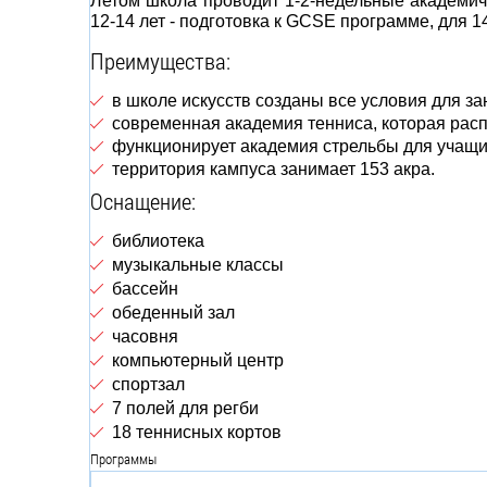
Летом школа проводит 1-2-недельные академичес
12-14 лет - подготовка к GCSE программе, для 14
Преимущества:
в школе искусств созданы все условия для з
современная академия тенниса, которая рас
функционирует академия стрельбы для учащи
территория кампуса занимает 153 акра.
Оснащение:
библиотека
музыкальные классы
бассейн
обеденный зал
часовня
компьютерный центр
спортзал
7 полей для регби
18 теннисных кортов
Программы