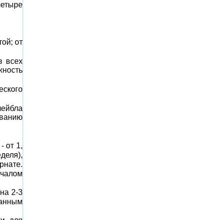
четыре
ой; от
в всех
жность
еского
лейбла
ованию
 от 1,
деля),
рнате.
ачалом
на 2-3
ранным