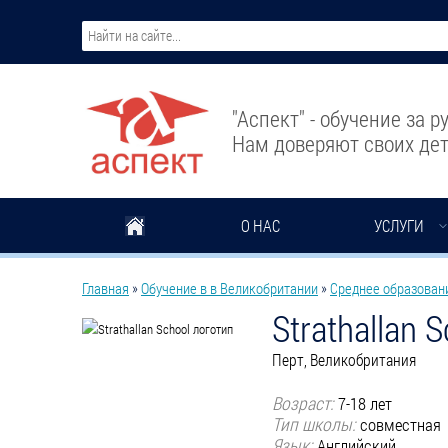
Перейти к основному содержанию
"Аспект" - обучение за 
Нам доверяют своих дет
О НАС
УСЛУГИ
Вы здесь
Главная
»
Обучение в в Великобритании
»
Среднее образован
Strathallan 
Перт, Великобритания
Возраст:
7-18 лет
Тип школы:
совместная
Язык:
Английский