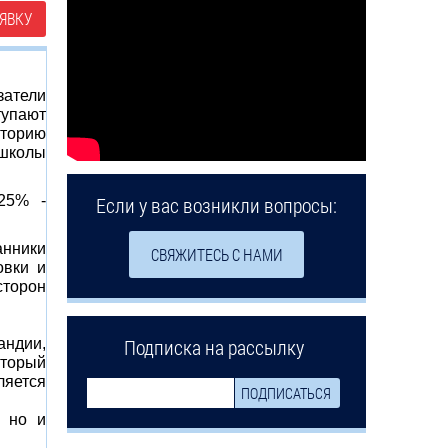
ЯВКУ
затели
тупают
иторию
 школы
-25% -
Если у вас возникли вопросы:
анники
СВЯЖИТЕСЬ С НАМИ
овки и
сторон
Подписка на рассылку
андии,
оторый
ляется
, но и