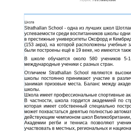
Группа
Школа
Strathallan School - одна из лучших школ Шотл
успеваемости среди воспитанников школы одни 
в престижные университеты Оксфорд и Кембридж
(153 акра), на которой расположены учебные 
были построены ещё в 19 веке, но имеются так
В школе обучается около 580 учеников 5-
международные ученики с разных стран.
Отличием Strathallan School
являются высоки
школы постоянно принимают участие в различ
занимая призовые места. Баланс между акаде
школы.
Школа имеет профессиональные спортивные акад
В частности, школа гордится академией по с
которая имеет собственный специально постр
может похвастаться девятью полностью автом
действующим чемпионом школ Великобритании, 
Академии регби и тенниса позволяют учени
участвовать в местных, региональных и национ