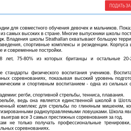
ПОДАТЬ ЗА
андии для совместного обучения девочек и мальчиков. Пока
из самых высоких в стране. Многие выпускники школы пос
. Владения школы Strathallan
охватывают большую терр
заведения, спортивные комплексы и резиденции. Корпуса
же и современные постройки.
18 лет, 75-80% из которых британцы и остальные 20
е стандарты физического воспитания учеников. Воспит
ных соревнованиях, показывая высокий уровень подгот
мическим и спортивным воспитанием - одна из сильных 
емии: регби, спортивной стрельбы, тенниса, плавания.
трельбе, ведь она является единственной школой в Шотл
оенный комплекс для стрельбы по глиняным мишеням, к
атизированными радиоуправляемыми ловушками. Школа яв
выиграв все 3 самых престижных соревнования за год.
кам не только получать профессиональные тренировки
альных соревнованиях.