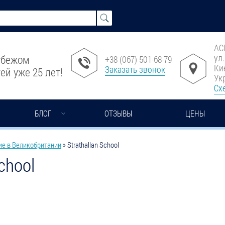
АС
ул
рубежом
+38 (067) 501-68-79
Ки
Заказать звонок
ей уже 25 лет!
Ук
Сх
БЛОГ
ОТЗЫВЫ
ЦЕНЫ
ие в Великобритании
»
Strathallan School
School