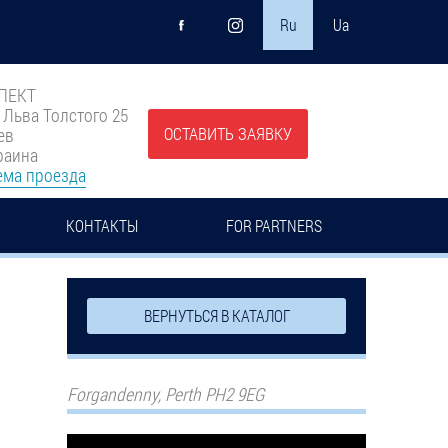
Ru
Ua
ПЕКТ
. Льва Толстого 25
ОСТАВИТЬ ЗАЯВКУ
ев
раина
ема проезда
КОНТАКТЫ
FOR PARTNERS
ВЕРНУТЬСЯ В КАТАЛОГ
Forgandenny, Perth PH2 9EG