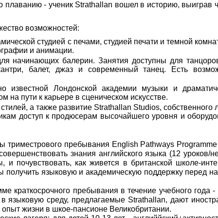
 плаванию - ученик Strathallan вошел в историю, выиграв 
жество возможностей:
мической студией с печами, студией печати и темной комнат
ографии и анимации.
для начинающих балерин. Занятия доступны для танцоро
антри, балет, джаз и современный танец. Есть возмо
но известной Лондонской академии музыки и драматич
м на пути к карьере в сценическом искусстве.
тилей, а также развитие Strathallan Studios, собственного 
никам доступ к продюсерам высочайшего уровня и оборуд
ы триместрового пребывания English Pathways Programme -
овершенствовать знания английского языка (12 уроков/не
, и почувствовать, как живется в британской школе-инте
бы получить языковую и академическую поддержку перед н
ме краткосрочного пребывания в течение учебного года - 
в языковую среду, предлагаемые Strathallan, дают иност
опыт жизни в шкое-пансионе Великобритании.