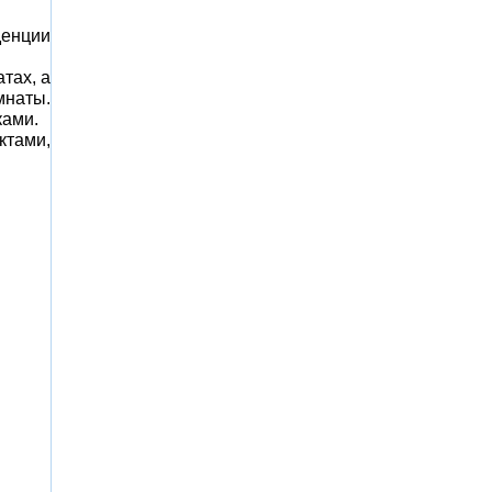
денции
тах, а
мнаты.
ками.
ктами,