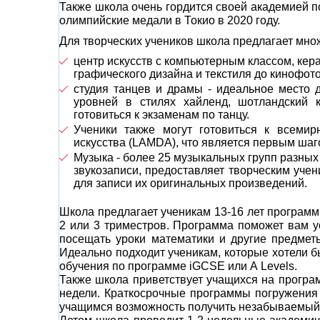
Также школа очень гордится своей академией по
олимпийские медали в Токио в 2020 году.
Для творческих учеников школа предлагает мно
центр искусств с компьютерным классом, кера
графического дизайна и текстиля до кинофот
студия танцев и драмы - идеальное место 
уровней в стилях хайленд, шотландский к
готовиться к экзаменам по танцу.
Ученики также могут готовиться к всемир
искусства (LAMDA), что является первым шаго
Музыка - более 25 музыкальных групп разных с
звукозаписи, предоставляет творческим уче
для записи их оригинальных произведений.
Школа предлагает ученикам 13-16 лет программ
2 или 3 триместров. Программа поможет вам ус
посещать уроки математики и другие предметы
Идеально подходит ученикам, которые хотели 
обучения по программе iGCSE или A Levels.
Также школа приветствует учащихся на програм
недели. Краткосрочные программы погружения 
учащимся возможность получить незабываемый 