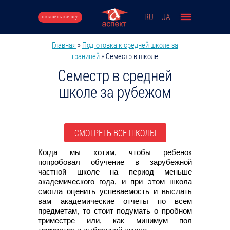
Перейти к основному содержанию
RU
UA
оставить заявку
Главная
»
Подготовка к средней школе за
Вы здесь
границей
»
Семестр в школе
Семестр в средней
школе за рубежом
СМОТРЕТЬ ВСЕ ШКОЛЫ
Когда мы хотим, чтобы ребенок
попробовал обучение в зарубежной
частной школе на период меньше
академического года, и при этом школа
смогла оценить успеваемость и выслать
вам академические отчеты по всем
предметам, то стоит подумать о пробном
триместре или, как минимум пол