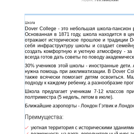
Группа
Школа
Dover College - это небольшая школа-пансион
Основанная в 1871 году, школа находится в цен
отражают историческое прошлое и традиции D
себя инфраструктуру школы и создает семейн
создать комфортную и уютную атмосферу - за
всегда готов дать советы по поводу академичес
30% учеников этой школы - иностранные дети. А
нужна помощь при акклиматизации. В Dover Col
также всячески помогает детям освоиться. М
подходу к каждому ребенку, а разнообразие про
Школа предлагает ученикам 7-12 классов пр
полтриместра (5 недель, летом в июле).
Ближайшие аэропорты - Лондон Гэтвик и Лондон 
Преимущества:
уютная территория с историческими здания
возможность на взять дополнительный курс а