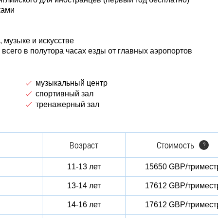
ками
, музыке и искусстве
 всего в полутора часах езды от главных аэропортов
музыкальный центр
спортивный зал
тренажерный зал
Возраст
Стоимость
?
11-13 лет
15650 GBP/тримест
13-14 лет
17612 GBP/тримест
14-16 лет
17612 GBP/тримест