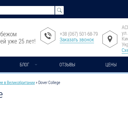
АС
ул
рубежом
+38 (067) 501-68-79
Ки
Заказать звонок
ей уже 25 лет!
Ук
Сх
БЛОГ
ОТЗЫВЫ
ЦЕНЫ
ие в Великобритании
»
Dover College
e