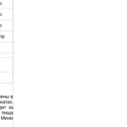
р
р
р
тр
р
нены в
натах.
дит за
, пища
. Меню