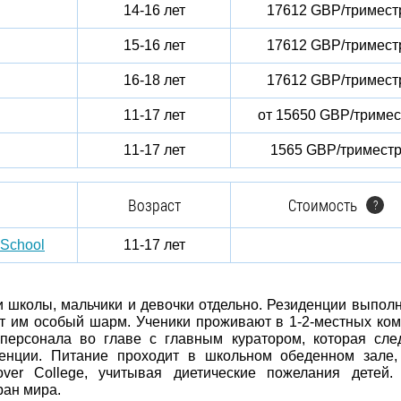
14-16 лет
17612 GBP/тримест
15-16 лет
17612 GBP/тримест
16-18 лет
17612 GBP/тримест
11-17 лет
от 15650 GBP/тримес
11-17 лет
1565 GBP/тримест
Возраст
Стоимость
?
 School
11-17 лет
и школы, мальчики и девочки отдельно. Резиденции выпол
ет им особый шарм. Ученики проживают в 1-2-местных ком
персонала во главе с главным куратором, которая сле
денции. Питание проходит в школьном обеденном зале
ver College, учитывая диетические пожелания детей
ран мира.