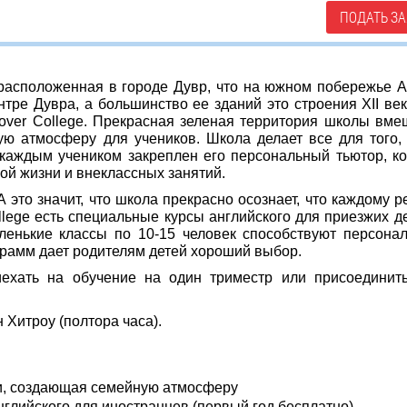
ПОДАТЬ ЗА
 расположенная в городе Дувр, что на южном побережье А
тре Дувра, а большинство ее зданий это строения XII век
over College. Прекрасная зеленая территория школы вме
ую атмосферу для учеников. Школа делает все для того,
 каждым учеником закреплен его персональный тьютор, к
кой жизни и внеклассных занятий.
 это значит, что школа прекрасно осознает, что каждому р
lege есть специальные курсы английского для приезжих де
аленькие классы по 10-15 человек способствуют персона
грамм дает родителям детей хороший выбор.
иехать на обучение на один триместр или присоединит
Хитроу (полтора часа).
ми, создающая семейную атмосферу
нглийского для иностранцев (первый год бесплатно)