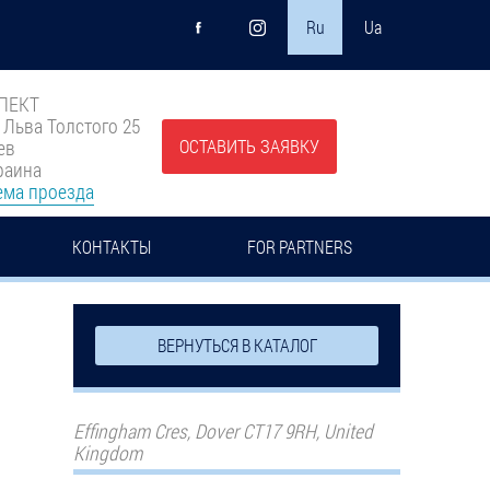
Ru
Ua
ПЕКТ
. Льва Толстого 25
ОСТАВИТЬ ЗАЯВКУ
ев
раина
ема проезда
КОНТАКТЫ
FOR PARTNERS
ВЕРНУТЬСЯ В КАТАЛОГ
Effingham Cres, Dover CT17 9RH, United
Kingdom