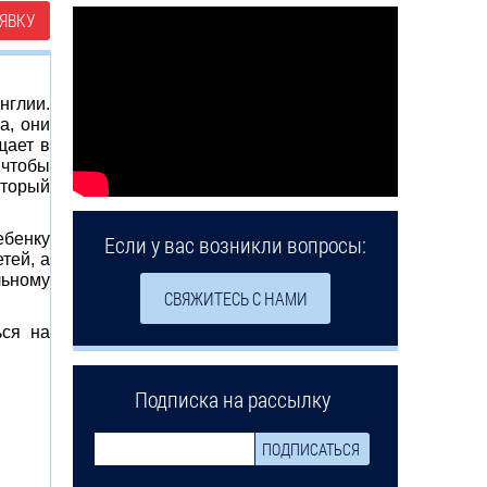
ЯВКУ
нглии.
а, они
щает в
 чтобы
оторый
ебенку
Если у вас возникли вопросы:
тей, а
льному
СВЯЖИТЕСЬ С НАМИ
ься на
Подписка на рассылку