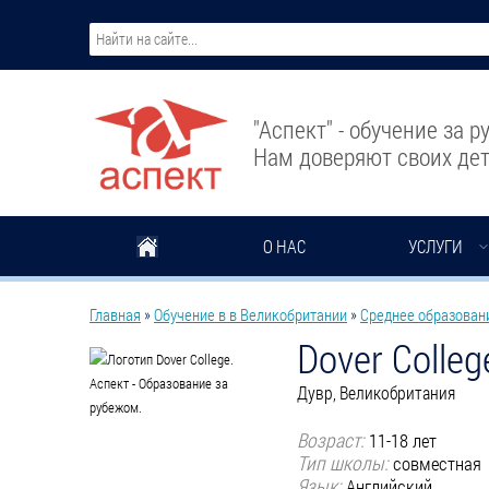
Перейти к основному содержанию
"Аспект" - обучение за 
Нам доверяют своих дет
О НАС
УСЛУГИ
Вы здесь
Главная
»
Обучение в в Великобритании
»
Среднее образован
Dover Colleg
Дувр, Великобритания
Возраст:
11-18 лет
Тип школы:
совместная
Язык:
Английский