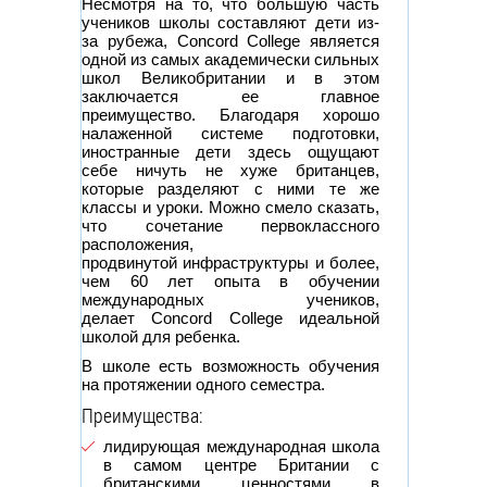
Несмотря на то, что большую часть
учеников школы составляют дети из-
за рубежа, Concord College является
одной из самых академически сильных
школ Великобритании и в этом
заключается ее главное
преимущество. Благодаря хорошо
налаженной системе подготовки,
иностранные дети здесь ощущают
себе ничуть не хуже британцев,
которые разделяют с ними те же
классы и уроки. Можно смело сказать,
что сочетание первоклассного
расположения,
продвинутой инфраструктуры и более,
чем 60 лет опыта в обучении
международных учеников,
делает Concord College идеальной
школой для ребенка.
В школе есть возможность обучения
на протяжении одного семестра.
Преимущества:
лидирующая международная школа
в самом центре Британии с
британскими ценностями в