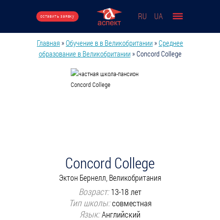
Перейти к основному содержанию
RU
UA
оставить заявку
Главная
»
Обучение в в Великобритании
»
Среднее
Вы здесь
образование в Великобритании
»
Concord College
Concord College
Эктон Бернелл, Великобритания
Возраст:
13-18 лет
Тип школы:
совместная
Язык:
Английский