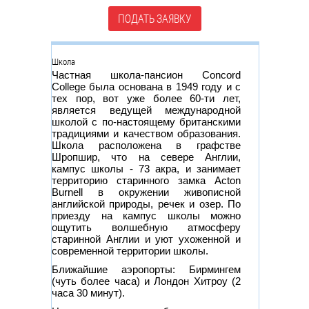
ПОДАТЬ ЗАЯВКУ
Группа
Школа
Частная школа-пансион Concord
College была основана в 1949 году и с
тех пор, вот уже более 60-ти лет,
является ведущей международной
школой с по-настоящему британскими
традициями и качеством образования.
Школа расположена в графстве
Шропшир, что на севере Англии,
кампус школы - 73 акра, и занимает
территорию старинного замка Acton
Burnell в окружении живописной
английской природы, речек и озер. По
приезду на кампус школы можно
ощутить волшебную атмосферу
старинной Англии и уют ухоженной и
современной территории школы.
Ближайшие аэропорты: Бирмингем
(чуть более часа) и Лондон Хитроу (2
часа 30 минут).