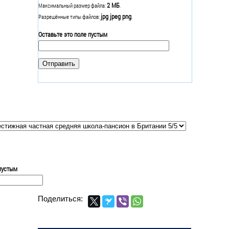
2 МБ
Максимальный размер файла:
.
jpg jpeg png
Разрешённые типы файлов:
.
Оставьте это поле пустым
 пустым
Поделиться: