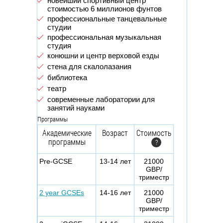
новейший спортивный центр
стоимостью 6 миллионов фунтов
профессиональные танцевальные
студии
профессиональная музыкальная
студия
конюшни и центр верховой езды
стена для скалолазания
библиотека
театр
современные лаборатории для
занятий науками
Программы
Академические
Возраст
Стоимость
программы
?
Pre-GCSE
13-14 лет
21000
GBP/
триместр
2 year GCSEs
14-16 лет
21000
GBP/
триместр