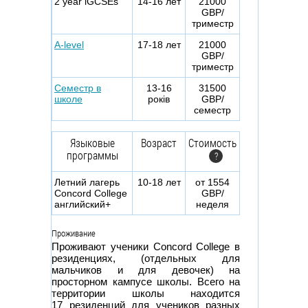
2 year iGCSEs
14-16 лет
21000
GBP/
триместр
A-level
17-18 лет
21000
GBP/
триместр
Семестр в
13-16
31500
школе
років
GBP/
семестр
Языковые
Возраст
Стоимость
программы
?
Летний лагерь
10-18 лет
от 1554
Concord College
GBP/
английский+
неделя
Проживание
Проживают ученики Concord College в
резиденциях, (отдельных для
мальчиков и для девочек) на
просторном кампусе школы. Всего на
территории школы находится
17 резиденций для учеников разных