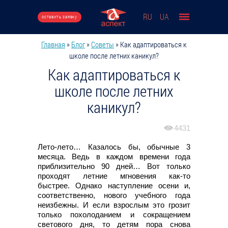
Перейти к основному содержанию
RU
UA
оставить заявку
Главная
»
Блог
»
Советы
»
Как адаптироваться к
Вы здесь
школе после летних каникул?
Как адаптироваться к
школе после летних
каникул?
4431
Лето-лето… Казалось бы, обычные 3
месяца. Ведь в каждом времени года
приблизительно 90 дней… Вот только
проходят летние мгновения как-то
быстрее. Однако наступление осени и,
соответственно, нового учебного года
неизбежны. И если взрослым это грозит
только похолоданием и сокращением
светового дня, то детям пора снова