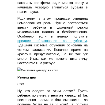
паковать портфели, садиться за парту и
начинать усердно впиваться зубами в
гранит науки.
Родителям в этом процессе отведена
немаловажная роль. Нужно постараться
ввести ребенка в школьный режим
максимально плавно и безболезненно.
Особенно, если в планах получать
среднее образование за рубежом
.
Здешняя система обучения основана на
четком расписании. Конечно, время на
«разгон» предусмотрено, но не так уж
много. Итак, как же помочь школьнику
настроиться на учебу?
Режим дня
Сон
Ну кто следит за этим летом? Пусть
ребенок погуляет, у него же каникулы! Так
постепенно время отбоя смещается за
полночь (если не за 3 ночи), а подъем