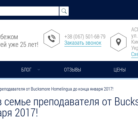
АС
ул
рубежом
+38 (067) 501-68-79
Ки
Заказать звонок
ей уже 25 лет!
Ук
Сх
БЛОГ
ОТЗЫВЫ
ЦЕНЫ
реподавателя от Bucksmore Homelingua до конца января 2017!
в семье преподавателя от Buck
аря 2017!