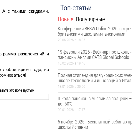
Топ-статьи
 А с такими скидками,
Новые
Популярные
Конференция BBSW Online 2026: встреч
британскими школами-пансионами
29.06.2026 в 18:35
19 февраля 2026 - Вебинар про школы-
ограмма развлечений и
пансионы Англии CATS Global Schools
16.02.2026 в 19:46
 любое время года, во
Полная стипендия для украинских уче
 сомневаться!
школе технологий и инноваций в Итал
13.01.2026 в 20:00
авьте это поле пустым
Школа-пансион в Англии за полцены –
до -60%
09.01.2026 в 17:17
6 ноября 2025 - Бесплатный вебинар пр
школы Испании