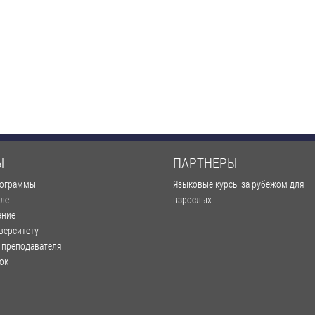
Ы
ПАРТНЕРЫ
рограммы
Языковые курсы за рубежом для
оле
взрослых
ание
верситету
 преподавателя
ок