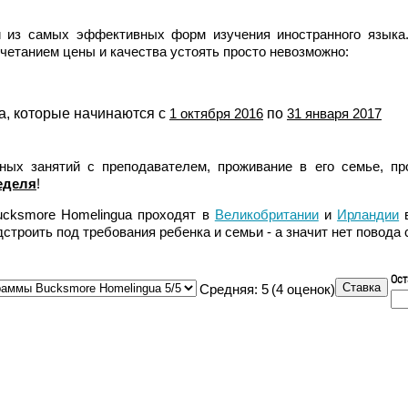
 из самых эффективных форм изучения иностранного языка.
четанием цены и качества устоять просто невозможно:
a, которые начинаются с
1 октября 2016
по
31 января 2017
ьных занятий с преподавателем, проживание в его семье, пр
еделя
!
ucksmore Homelingua проходят в
Великобритании
и
Ирландии
в
дстроить под требования ребенка и семьи - а значит нет повода
Ост
Средняя:
5
(
4
оценок)