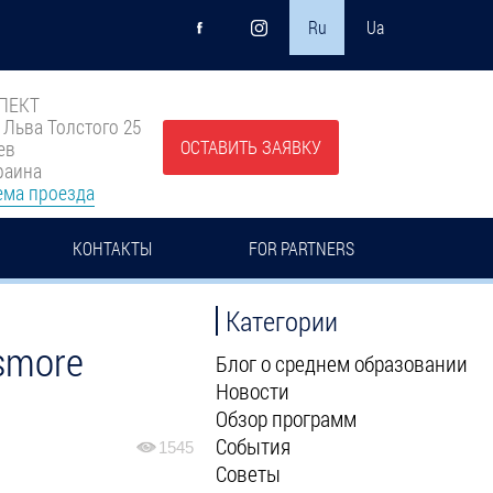
Ru
Ua
ПЕКТ
. Льва Толстого 25
ОСТАВИТЬ ЗАЯВКУ
ев
раина
ема проезда
КОНТАКТЫ
FOR PARTNERS
Категории
smore
Блог о среднем образовании
Новости
Обзор программ
События
1545
Советы