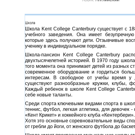
Группа
Школа
Школа Kent College Canterbury существует с 1
учебного заведения. Она имеет безупречную
которые здесь получают дети. Отзывчивые во
ученику в индивидуальном порядке.
Школа-пансион Kent College Canterbury рас
двухтысячелетней историей. В 1970 году школа 
того момента она принимает детей из разных ст
современное оборудование и гордиться боль
интересам. В свободное от учебы время у д
существуют разнообразные кружки, клубы, ф
Каждый ребенок в школе Kent College Canterb
себе новые таланты.
Среди спорта ключевыми видами спорта в школе 
теннис, футбол, легкая атлетика, для девочек -
«Кент Крикет» и хоккейного клуба «Кентербери».
Хотя это основные соревновательные виды спор
от гребли до йоги, от женского футбола до баске