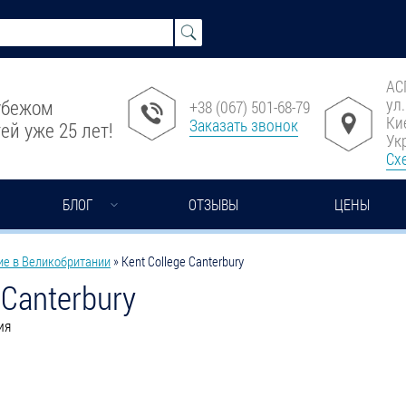
АС
ул
рубежом
+38 (067) 501-68-79
Ки
Заказать звонок
ей уже 25 лет!
Ук
Сх
БЛОГ
ОТЗЫВЫ
ЦЕНЫ
ие в Великобритании
»
Kent College Canterbury
 Canterbury
ия