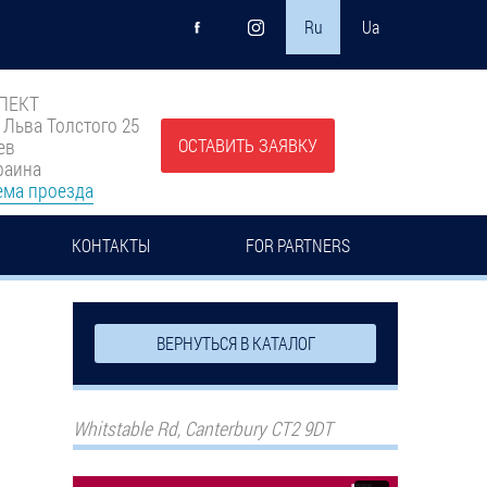
Ru
Ua
ПЕКТ
. Льва Толстого 25
ОСТАВИТЬ ЗАЯВКУ
ев
раина
ема проезда
КОНТАКТЫ
FOR PARTNERS
ВЕРНУТЬСЯ В КАТАЛОГ
Whitstable Rd, Canterbury CT2 9DT