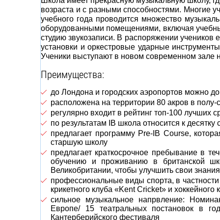
Школа имеет прекрасную музыкальную школу, гд
возраста и с разными способностями. Многие уч
учебного года проводится множество музыкал
оборудованными помещениями, включая учебны
студию звукозаписи. В распоряжении учеников 
установки и оркестровые ударные инструменты
Ученики выступают в новом современном зале н
Преимущества:
до Лондона и городских аэропортов можно до
расположена на территории 80 акров в полу-с
регулярно входит в рейтинг топ-100 лучших 
по результатам IB школа относится к десятк
предлагает программу Pre-IB Course, котор
старшую школу
предлагает краткосрочное пребывание в теч
обучению и проживанию в британской шко
Великобритании, чтобы улучшить свои знания
профессиональные виды спорта, в частности 
крикетного клуба «Kent Cricket» и хоккейного
сильное музыкальное напрвление: Номина
Европе/ 15 театральных постановок в г
Кантерберийского фестиваля