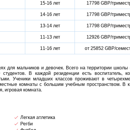
15-16 лет
17798 GBP/тримест
14-16 лет
17798 GBP/тримест
13-14 лет
17798 GBP/тримест
11-13 лет
12926 GBP/тримест
11-16 лет
от 25852 GBP/семес
х для мальчиков и девочек. Всего на территории школы 
 студентов. В каждой резиденции есть воспитатель, к
етьми. Ученики младших классов проживают в четырехм
местные комнаты с большим учебным пространством. В 
я, игровая комната.
Легкая атлетика
Регби