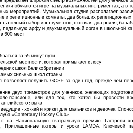
е предлагает широкий спектр возможностей для учеников р
еники обучаются игре на музыкальных инструментах, а в т
ьных мероприятий. Музыкальная студия располагает разл
е и репетиционные комнаты, два больших репетиционных 
есть полный набор инструментов, включая два рояля, бара
, педальную арфу и двухмануальный орган в школьной ка
а 600 мест.
браться за 55 минут пути
ельской местности, которая примыкает к лесу
средних школ Великобритании
у самых сильных школ страны
ая позволяет получить GCSE за один год, прежде чем пер
ение двух триместров для учеников, желающих подготови
ле-пансионе, или для тех, кто хотел бы провести в
 английского языка
ведущие - хоккей и крикет для мальчиков и девочек. Спонс
 клуба «Canterbury Hockey Club»
нт на Национальную театральную премию. Гастроли х
од. Приглашенные актеры и уроки LAMDA. Ключевой п