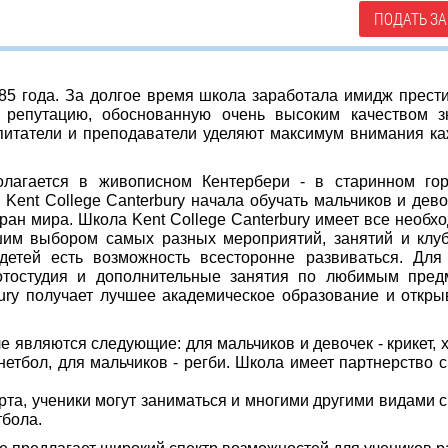
ПОДАТЬ ЗА
885 года. За долгое время школа заработала имидж прест
 репутацию, обоснованную очень высоким качеством з
спитатели и преподаватели уделяют максимум внимания к
полагается в живописном Кентербери - в старинном го
Kent College Canterbury начала обучать мальчиков и дево
ран мира. Школа Kent College Canterbury
имеет все необх
шим выбором самых разных мероприятий, занятий и клу
етей есть возможность всесторонне развиваться. Для
отостудия и дополнительные занятия по любимым пред
ury получает лучшее академическое образование и откры
являются следующие: для мальчиков и девочек - крикет, х
 нетбол, для мальчиков - регби. Школа имеет партнерство с
та, ученики могут заниматься и многими другими видами с
тбола.