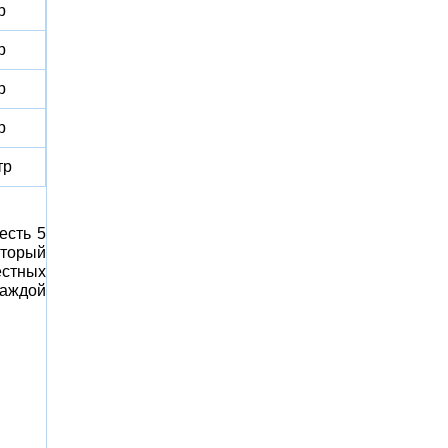
р
р
р
р
тр
есть 5
оторый
естных
каждой