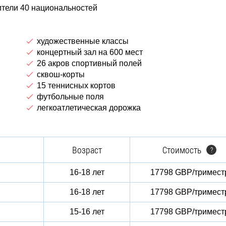
тели 40 национальностей
художественные классы
концертный зал на 600 мест
26 акров спортивный полей
сквош-корты
15 теннисных кортов
футбольные поля
легкоатлетическая дорожка
Возраст
Стоимость
?
16-18 лет
17798 GBP/тримест
16-18 лет
17798 GBP/тримест
15-16 лет
17798 GBP/тримест