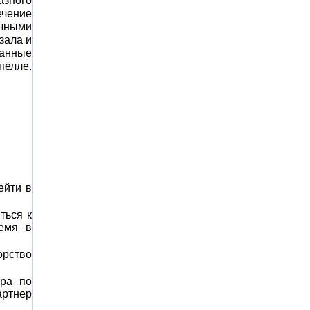
азного
ечение
ичными
зала и
банные
пелле.
ейти в
ться к
ремя в
орство
ора по
артнер