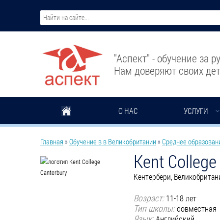
Перейти к основному содержанию
"Аспект" - обучение за 
Нам доверяют своих дет
О НАС
УСЛУГИ
Вы здесь
Главная
»
Обучение в в Великобритании
»
Среднее образован
Kent College
Кентербери, Великобритан
Возраст:
11-18 лет
Тип школы:
совместная
Язык:
Английский