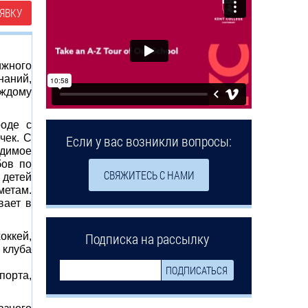
ЯВКУ
ижного
наний,
аждому
роде с
чек. С
Если у вас возникли вопросы:
одимое
бов по
СВЯЖИТЕСЬ С НАМИ
 детей
метам.
вает в
Подписка на рассылку
оккей,
 клуба
порта,