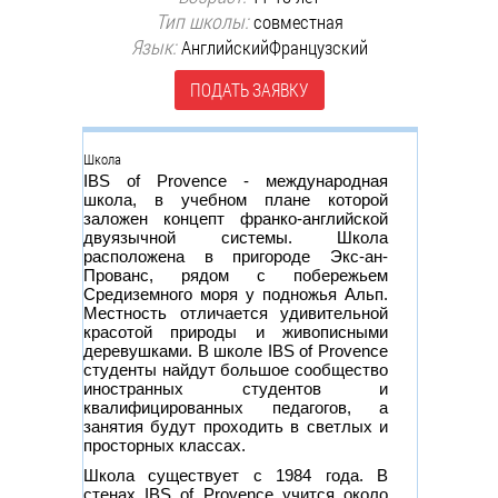
Тип школы:
совместная
Язык:
Английский
Французский
ПОДАТЬ ЗАЯВКУ
Группа
Школа
IBS of Provence - международная
школа, в учебном плане которой
заложен концепт франко-английской
двуязычной системы. Школа
расположена в пригороде Экс-ан-
Прованс, рядом с побережьем
Средиземного моря у подножья Альп.
Местность отличается удивительной
красотой природы и живописными
деревушками. В школе IBS of Provence
студенты найдут большое сообщество
иностранных студентов и
квалифицированных педагогов, а
занятия будут проходить в светлых и
просторных классах.
Школа существует с 1984 года. В
стенах IBS of Provence учится около