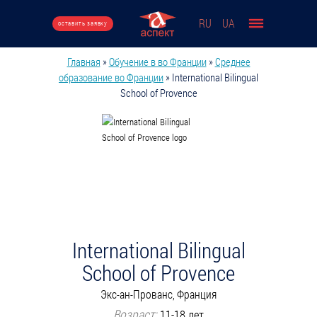
Перейти к основному содержанию
RU
UA
оставить заявку
Главная
»
Обучение в во Франции
»
Среднее
Вы здесь
образование во Франции
»
International Bilingual
School of Provence
International Bilingual
School of Provence
Экс-ан-Прованс, Франция
Возраст:
11-18 лет