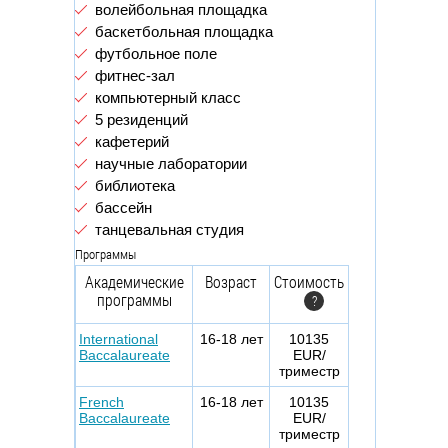
волейбольная площадка
баскетбольная площадка
футбольное поле
фитнес-зал
компьютерный класс
5 резиденций
кафетерий
научные лаборатории
библиотека
бассейн
танцевальная студия
Программы
Академические
Возраст
Стоимость
программы
?
International
16-18 лет
10135
Baccalaureate
EUR/
триместр
French
16-18 лет
10135
Baccalaureate
EUR/
триместр