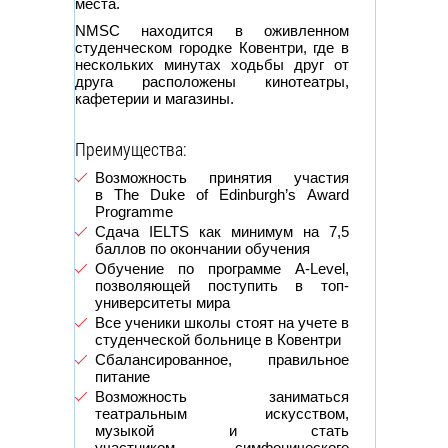
места.
NMSC находится в оживленном
студенческом городке Ковентри, где в
нескольких минутах ходьбы друг от
друга расположены кинотеатры,
кафетерии и магазины.
Преимущества:
Возможность принятия участия
в The Duke of Edinburgh’s Award
Programme
Сдача IELTS как минимум на 7,5
баллов по окончании обучения
Обучение по программе A-Level,
позволяющей поступить в топ-
университеты мира
Все ученики школы стоят на учете в
студенческой больнице в Ковентри
Сбалансированное, правильное
питание
Возможность заниматься
театральным искусством,
музыкой и стать
участником симфонического