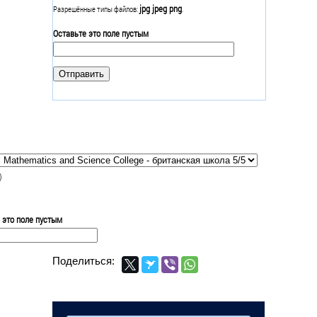
jpg jpeg png
Разрешённые типы файлов:
.
Оставьте это поле пустым
)
 это поле пустым
Поделиться: