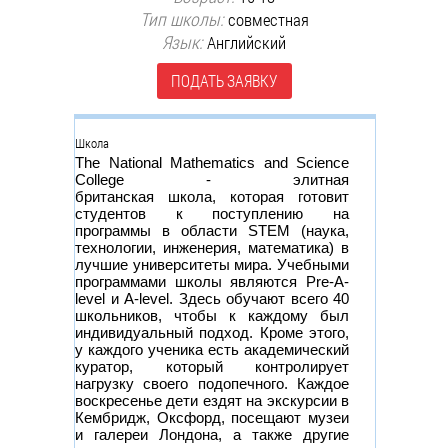
Тип школы:
совместная
Язык:
Английский
ПОДАТЬ ЗАЯВКУ
Группа
Школа
The National Mathematics and Science
College - элитная
британская школа, которая готовит
студентов к поступлению на
программы в области STEM (наука,
технологии, инженерия, математика) в
лучшие университеты мира. Учебными
программами школы являются Pre-A-
level и A-level. Здесь обучают всего 40
школьников, чтобы к каждому был
индивидуальный подход. Кроме этого,
у каждого ученика есть академический
куратор, который контролирует
нагрузку своего подопечного. Каждое
воскресенье дети ездят на экскурсии в
Кембридж, Оксфорд, посещают музеи
и галереи Лондона, а также другие