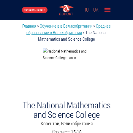
Перейти к основному содержанию
RU
UA
оставить заявку
Главная
»
Обучение в в Великобритании
»
Среднее
Вы здесь
образование в Великобритании
»
The National
Mathematics and Science College
The National Mathematics
and Science College
Ковентри, Великобритания
Возраст:
15-18