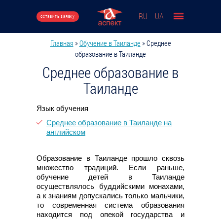
Перейти к основному содержанию
RU
UA
оставить заявку
Главная
»
Обучение в Таиланде
»
Среднее
Вы здесь
образование в Таиланде
Среднее образование в
Таиланде
Язык обучения
Среднее образование в Таиланде на
английском
Образование в Таиланде прошло сквозь
множество традиций. Если раньше,
обучение детей в Таиланде
осуществлялось буддийскими монахами,
а к знаниям допускались только мальчики,
то современная система образования
находится под опекой государства и