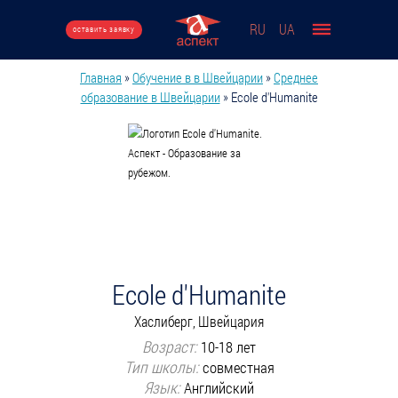
Перейти к основному содержанию
RU
UA
оставить заявку
Главная
»
Обучение в в Швейцарии
»
Среднее
Вы здесь
образование в Швейцарии
»
Ecole d'Humanite
Ecole d'Humanite
Хаслиберг, Швейцария
Возраст:
10-18 лет
Тип школы:
совместная
Язык:
Английский