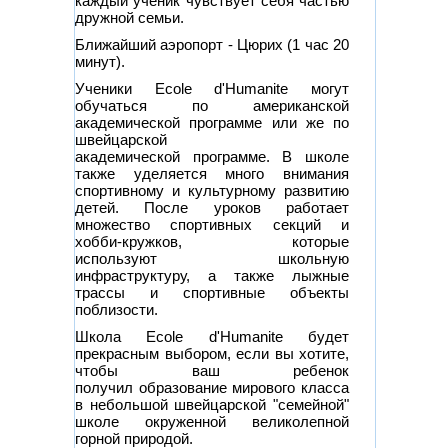
каждый ученик чувствует себя частью
дружной семьи.
Ближайший аэропорт - Цюрих (1 час 20
минут).
Ученики Ecole d'Humanite могут
обучаться по американской
академической программе или же по
швейцарской
академической программе. В школе
также уделяется много внимания
спортивному и культурному развитию
детей. После уроков работает
множество спортивных секций и
хобби-кружков, которые
используют школьную
инфраструктуру, а также лыжные
трассы и спортивные объекты
поблизости.
Школа Ecole d'Humanite будет
прекрасным выбором, если вы хотите,
чтобы ваш ребенок
получил образование мирового класса
в небольшой швейцарской "семейной"
школе окруженной великолепной
горной природой.