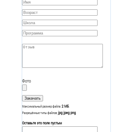
Имя
*
Возраст
*
Школа
*
Программа
*
Отзыв
*
Фото
2 МБ
Максимальный размер файла:
.
jpg jpeg png
Разрешённые типы файлов:
.
Оставьте это поле пустым