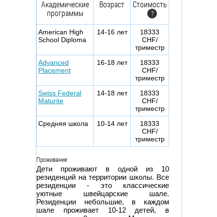
Академические
Возраст
Стоимость
программы
?
American High
14-16 лет
18333
School Diploma
CHF/
триместр
Advanced
16-18 лет
18333
Placement
CHF/
триместр
Swiss Federal
14-18 лет
18333
Maturite
CHF/
триместр
Средняя школа
10-14 лет
18333
CHF/
триместр
Проживание
Дети проживают в одной из 10
резиденций на территории школы. Все
резиденции - это классические
уютные швейцарские шале.
Резиденции небольшие, в каждом
шале проживает 10-12 детей, в