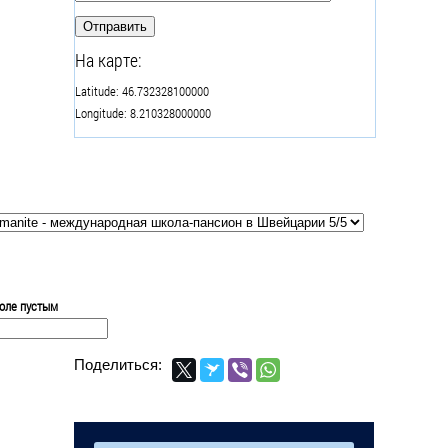
На карте:
Latitude: 46.732328100000
Longitude: 8.210328000000
поле пустым
Поделиться: