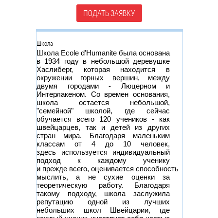
ПОДАТЬ ЗАЯВКУ
Группа
Школа
Школа Ecole d'Humanite была основана
в 1934 году в небольшой деревушке
Хаслиберг, которая находится в
окружении горных вершин, между
двумя городами - Люцерном и
Интерлакеном. Со времен основания,
школа остается небольшой,
"семейной" школой, где сейчас
обучается всего 120 учеников - как
швейцарцев, так и детей из других
стран мира. Благодаря маленьким
классам от 4 до 10 человек,
здесь используется индивидуальный
подход к каждому ученику
и прежде всего, оценивается способность
мыслить, а не сухие оценки за
теоретическую работу. Благодаря
такому подходу, школа заслужила
репутацию одной из лучших
небольших школ Швейцарии, где