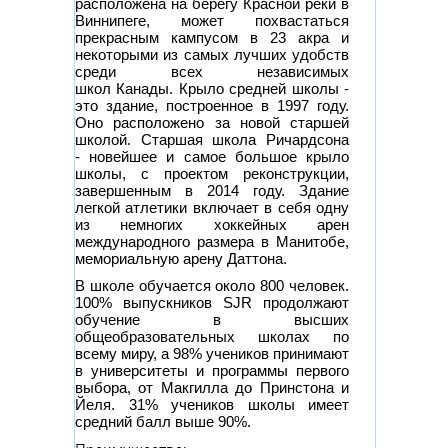
расположена на берегу Красной реки в
Виннипеге, может похвастаться
прекрасным кампусом в 23 акра и
некоторыми из самых лучших удобств
среди всех независимых
школ Канады. Крыло средней школы -
это здание, построенное в 1997 году.
Оно расположено за новой старшей
школой. Старшая школа Ричардсона
- новейшее и самое большое крыло
школы, с проектом реконструкции,
завершенным в 2014 году. Здание
легкой атлетики включает в себя одну
из немногих хоккейных арен
международного размера в Манитобе,
мемориальную арену Даттона.
В школе обучается около 800 человек.
100% выпускников SJR продолжают
обучение в высших
общеобразовательных школах по
всему миру, а 98% учеников принимают
в университеты и программы первого
выбора, от Макгилла до Принстона и
Йеля. 31% учеников школы имеет
средний балл выше 90%.