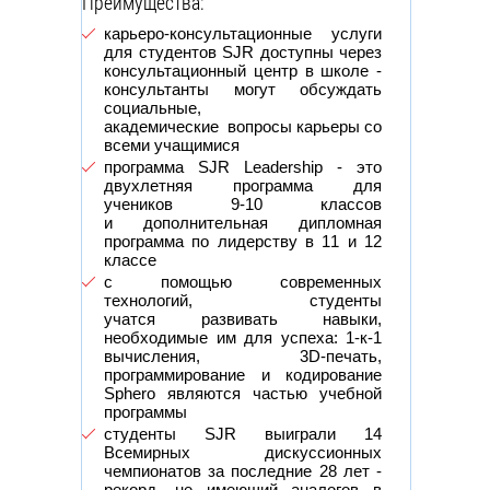
Преимущества:
карьеро-консультационные услуги
для студентов SJR доступны через
консультационный центр в школе -
консультанты могут обсуждать
социальные,
академические вопросы карьеры со
всеми учащимися
программа SJR Leadership - это
двухлетняя программа для
учеников 9-10 классов
и дополнительная дипломная
программа по лидерству в 11 и 12
классе
с помощью современных
технологий, студенты
учатся развивать навыки,
необходимые им для успеха: 1-к-1
вычисления, 3D-печать,
программирование и кодирование
Sphero являются частью учебной
программы
студенты SJR выиграли 14
Всемирных дискуссионных
чемпионатов за последние 28 лет -
рекорд, не имеющий аналогов в