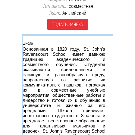
Тип школы:
совместная
Язык:
Английский
ПОДАТЬ ЗАЯВКУ
Группа
Школа
Основанная в 1820 году, St. John’s
Ravenscourt School имеет давнюю
традицию академического и
совместного обучения. Студенты
оказываются вовлеченными в
сложную и разнообразную среду,
направленную на развитие их
коммуникативных навыков, погружая
их в совместные учебные
мероприятия, общественные работы и
лидерство и готовя их к обучению в
университете и жизнью за его
пределами. Школа принимает
иностранных студентов с 8 класса и
предлагает всестороннее образование
для талантливых мальчиков и
девочек. St. John’s Ravenscourt School