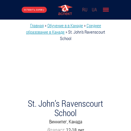
Перейти к основному содержанию
RU
UA
оставить заявку
Главная
»
Обучение в в Канаде
»
Среднее
Вы здесь
образование в Канаде
»
St. John’s Ravenscourt
School
St. John’s Ravenscourt
School
Виннипег, Канада
Возраст:
12-18 лет