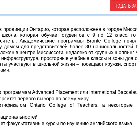
ПОДАТЬ ЗА
в провинции Онтарио, которая расположена в городе Мисси
 школа, которая обучает студентов с 9 по 12 класс, го
ситеты. Академические программы Bronte College прив
лу домом для представителей более 30 национальностей.
ложен в центре Миссиссоги, недалеко от крупных шоппинг 
 инфраструктура, просторные учебные классы и зоны для 
енты участвуют в школьной жизни – посещают кружки, спор
ками.
 программам Advanced Placement или International Baccalau
ерситет первого выбора по всему миру
тификатом Ontario College of Teachers, а некоторые
национальностей
ет факультативные курсы по изучению английского языка