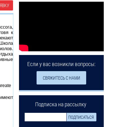
ЯВКУ
ссога,
товя к
лекают
 Школа
молов.
отдыха
тивные
Если у вас возникли вопросы:
СВЯЖИТЕСЬ С НАМИ
reate
 имеют
Подписка на рассылку