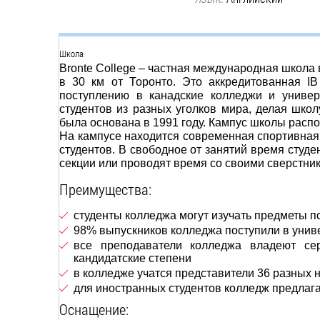
Группа
Школа
Bronte College – частная международная школа 
в 30 км от Торонто. Это аккредитованная IB
поступлению в канадские колледжи и универ
студентов из разных уголков мира, делая шко
была основана в 1991 году. Кампус школы распо
На кампусе находится современная спортивная
студентов. В свободное от занятий время студ
секции или проводят время со своими сверстни
Преимущества:
студенты колледжа могут изучать предметы по
98% выпускников колледжа поступили в унив
все преподаватели колледжа владеют сер
кандидатские степени
в колледже учатся представители 36 разных 
для иностранных студентов колледж предлага
Оснащение: