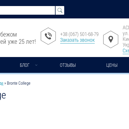
АС
ул
рубежом
+38 (067) 501-68-79
Ки
Заказать звонок
ей уже 25 лет!
Ук
Сх
БЛОГ
ОТЗЫВЫ
ЦЕНЫ
де
»
Bronte College
ge