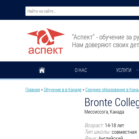
Перейти к основному содержанию
"Аспект" - обучение за 
Нам доверяют своих дет
О НАС
УСЛУГИ
Вы здесь
Главная
»
Обучение в в Канаде
»
Среднее образование в Кана
Bronte Colle
Миссиссога, Канада
Возраст:
14-18 лет
Тип школы:
совместная
Язык:
Английский