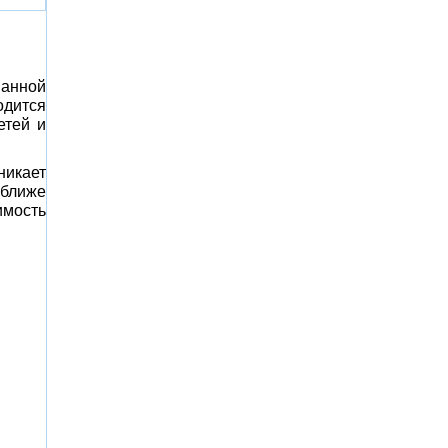
ванной
одится
етей и
никает
 ближе
имость