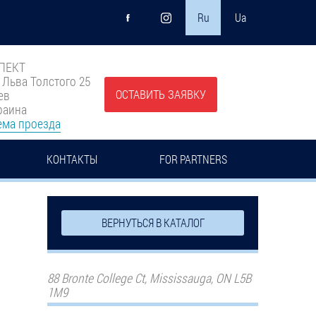
Ru
Ua
ПЕКТ
. Льва Толстого 25
ОСТАВИТЬ ЗАЯВКУ
ев
раина
ема проезда
КОНТАКТЫ
FOR PARTNERS
ВЕРНУТЬСЯ В КАТАЛОГ
88 Bronte College Ct, Mississauga, ON L5B
1M9