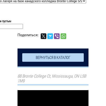
ле пустым
Поделиться:
ВЕРНУТЬСЯ В КАТАЛОГ
88 Bronte College Ct, Mississauga, ON L5B
1M9