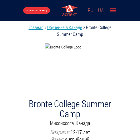
Перейти к основному содержанию
RU
UA
оставить заявку
Главная
»
Обучение в Канаде
»
Bronte College
Вы здесь
Summer Camp
Bronte College Summer
Camp
Миссиссога, Канада
Возраст:
12-17 лет
Язык:
Английский