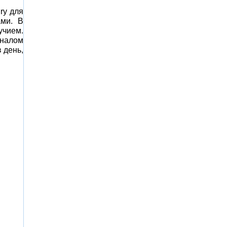
ry для
ами. В
учием.
оналом
 день,