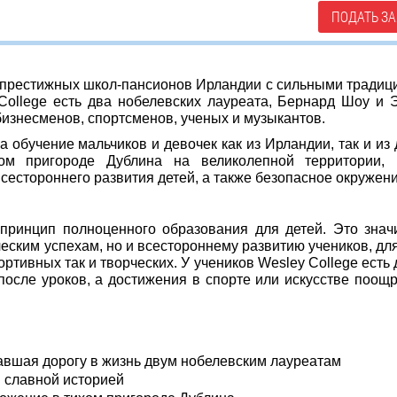
ПОДАТЬ ЗА
х престижных школ-пансионов Ирландии с сильными традиц
College есть два нобелевских лауреата, Бернард Шоу и 
бизнесменов, спортсменов, ученых и музыкантов.
 обучение мальчиков и девочек как из Ирландии, так и из 
ом пригороде Дублина на великолепной территории, 
сестороннего развития детей, а также безопасное окружени
принцип полноценного образования для детей. Это значи
еским успехам, но и всестороннему развитию учеников, для
ортивных так и творческих. У учеников Wesley College есть 
осле уроков, а достижения в спорте или искусстве поощ
авшая дорогу в жизнь двум нобелевским лауреатам
 славной историей