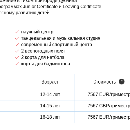
ложение в тихом пригороде Дублина
аммах Junior Certificate и Leaving Certificate
ссному развитию детей
научный центр
танцевальная и музыкальная студия
современный спортивный центр
2 всепогодных поля
2 корта для нетбола
корты для бадминтона
Возраст
Стоимость
?
12-14 лет
7567 EUR/тримест
14-15 лет
7567 GBP/тримест
16-18 лет
7567 EUR/тримест