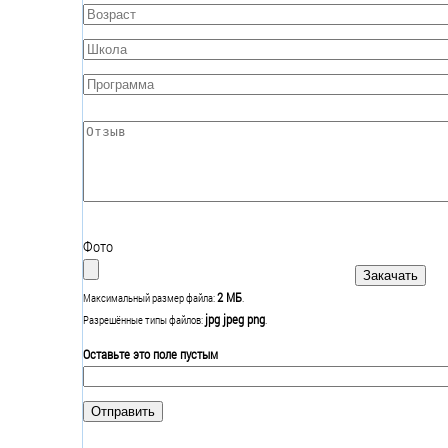
Возраст
*
Школа
*
Программа
*
Отзыв
*
Фото
2 МБ
Максимальный размер файла:
.
jpg jpeg png
Разрешённые типы файлов:
.
Оставьте это поле пустым