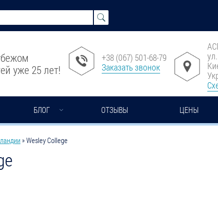
АС
ул
рубежом
+38 (067) 501-68-79
Ки
Заказать звонок
ей уже 25 лет!
Ук
Сх
БЛОГ
ОТЗЫВЫ
ЦЕНЫ
рландии
»
Wesley College
ge