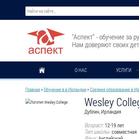
Перейти к основному содержанию
"Аспект" - обучение за 
Нам доверяют своих дет
О НАС
УСЛУГИ
Вы здесь
Главная
»
Обучение в в Ирландии
»
Среднее образование в И
Wesley Colle
Дублин, Ирландия
Возраст:
12-19 лет
Тип школы:
совместная
Язык:
Английский