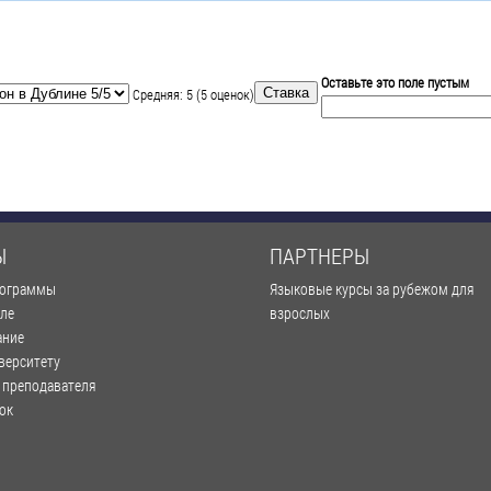
Оставьте это поле пустым
Средняя:
5
(
5
оценок)
Ы
ПАРТНЕРЫ
рограммы
Языковые курсы за рубежом для
оле
взрослых
ание
верситету
 преподавателя
ок