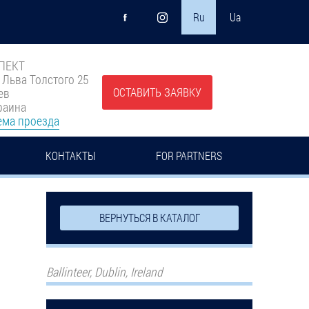
Ru
Ua
ПЕКТ
. Льва Толстого 25
ОСТАВИТЬ ЗАЯВКУ
ев
раина
ема проезда
КОНТАКТЫ
FOR PARTNERS
ВЕРНУТЬСЯ В КАТАЛОГ
Ballinteer, Dublin, Ireland