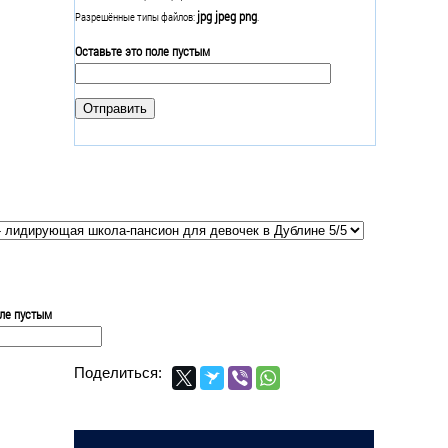
jpg jpeg png
Разрешённые типы файлов:
.
Оставьте это поле пустым
оле пустым
Поделиться: