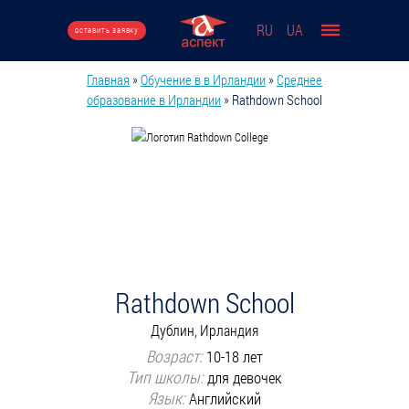
Перейти к основному содержанию
RU
UA
оставить заявку
Главная
»
Обучение в в Ирландии
»
Среднее
Вы здесь
образование в Ирландии
»
Rathdown School
Rathdown School
Дублин, Ирландия
Возраст:
10-18 лет
Тип школы:
для девочек
Язык:
Английский