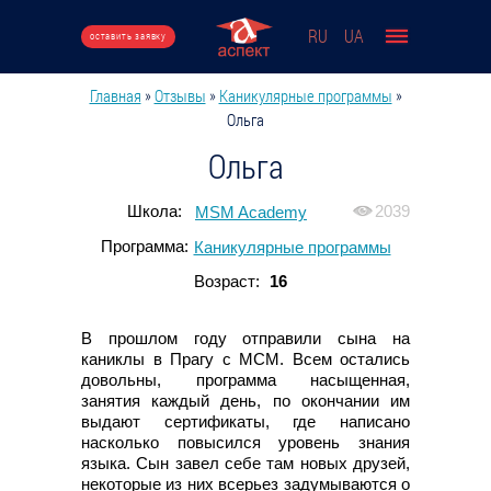
Перейти к основному содержанию
RU
UA
оставить заявку
Главная
»
Отзывы
»
Каникулярные программы
»
Вы здесь
Ольга
Ольга
Школа:
2039
MSM Academy
Программа:
Каникулярные программы
Возраст:
16
В прошлом году отправили сына на
каниклы в Прагу с МСМ. Всем остались
довольны, программа насыщенная,
занятия каждый день, по окончании им
выдают сертификаты, где написано
насколько повысился уровень знания
языка. Сын завел себе там новых друзей,
некоторые из них всерьез задумываются о