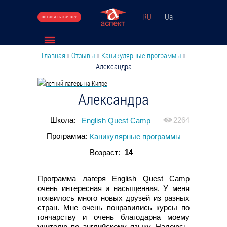
Перейти к основному содержанию
RU
Ua
оставить заявку
Главная
»
Отзывы
»
Каникулярные программы
»
Вы здесь
Александра
Александра
Школа:
2264
English Quest Camp
Программа:
Каникулярные программы
Возраст:
14
Программа лагеря English Quest Camp
очень интересная и насыщенная. У меня
появилось много новых друзей из разных
стран. Мне очень понравились курсы по
гончарству и очень благодарна моему
учителю по английскому языку. Надеюсь,