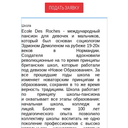
ПОДАТЬ ЗАЯВКУ
Группа
Школа
Ecole Des Roches - международный
пансион для девочек и мальчиков,
который был основан социологом
Эдмоном Демоленом на рубеже 19-20х
веков в Нормандии.
Создателя вдохновили
революционные на то время принципы
британских школ, которые работали
под девизом «Новое Образование». За
все прошедшие годы школа не
изменяет новаторским принципам в
образовании, сохраняя в то же время
верность традициям. Школа работает
по принципу школы-пансиона
и охватывает все этапы образования:
начальная школа, колледж и
лицей. Более чем 100 лет
педагогического опыта позволило
коллективу школы воспитать не одно
поколение профессионалов с высоко