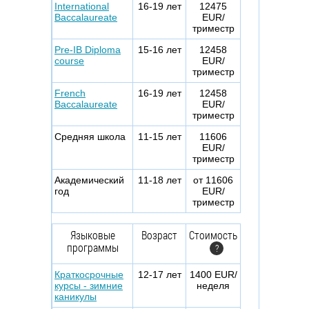
International
16-19 лет
12475
Baccalaureate
EUR/
триместр
Pre-IB Diploma
15-16 лет
12458
course
EUR/
триместр
French
16-19 лет
12458
Baccalaureate
EUR/
триместр
Средняя школа
11-15 лет
11606
EUR/
триместр
Академический
11-18 лет
от 11606
год
EUR/
триместр
Языковые
Возраст
Стоимость
программы
?
Краткосрочные
12-17 лет
1400 EUR/
курсы - зимние
неделя
каникулы