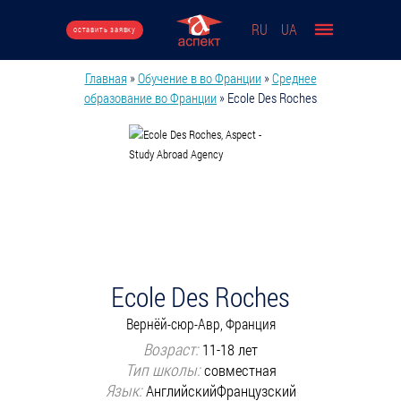
Перейти к основному содержанию
RU
UA
оставить заявку
Главная
»
Обучение в во Франции
»
Среднее
Вы здесь
образование во Франции
»
Ecole Des Roches
Ecole Des Roches
Вернёй-сюр-Авр, Франция
Возраст:
11-18 лет
Тип школы:
совместная
Язык:
Английский
Французский