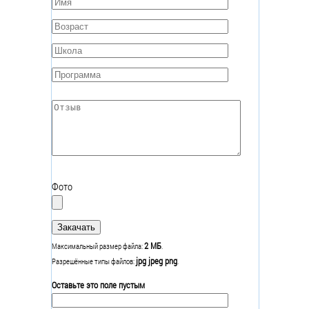
Имя
*
Возраст
*
Школа
*
Программа
*
Отзыв
*
Фото
2 МБ
Максимальный размер файла:
.
jpg jpeg png
Разрешённые типы файлов:
.
Оставьте это поле пустым