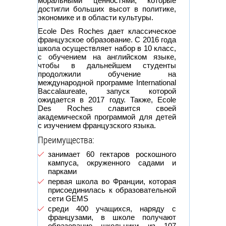
моральными ценностями, которые
достигли больших высот в политике,
экономике и в области культуры.
Ecole Des Roches дает классическое
французское образование. С 2016 года
школа осуществляет набор в 10 класс,
с обучением на английском языке,
чтобы в дальнейшем студенты
продолжили обучение на
международной программе International
Baccalaureate, запуск которой
ожидается в 2017 году. Также, Ecole
Des Roches славится своей
академической программой для детей
с изучением французского языка.
Преимущества:
занимает 60 гектаров роскошного
кампуса, окруженного садами и
парками
первая школа во Франции, которая
присоединилась к образовательной
сети GEMS
среди 400 учащихся, наряду с
французами, в школе получают
образование школьники из 107