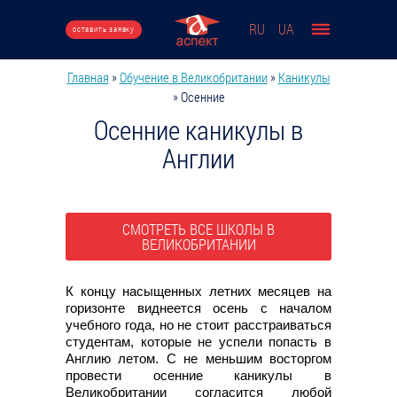
Перейти к основному содержанию
RU
UA
оставить заявку
Главная
»
Обучение в Великобритании
»
Каникулы
Вы здесь
»
Осенние
Осенние каникулы в
Англии
СМОТРЕТЬ ВСЕ ШКОЛЫ В
ВЕЛИКОБРИТАНИИ
К концу насыщенных летних месяцев на
горизонте виднеется осень с началом
учебного года, но не стоит расстраиваться
студентам, которые не успели попасть в
Англию летом. С не меньшим восторгом
провести осенние каникулы в
Великобритании согласится любой