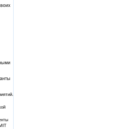
своих
нными
ианты
риятий.
кой
енты
MIT