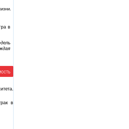
жизни.
гра в
дель
аждая
мость
итета.
трак в