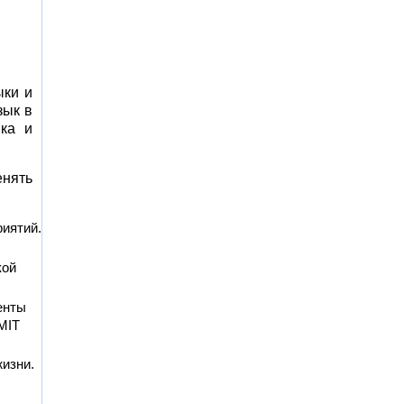
ыки и
зык в
ыка и
енять
риятий.
кой
енты
MIT
жизни.