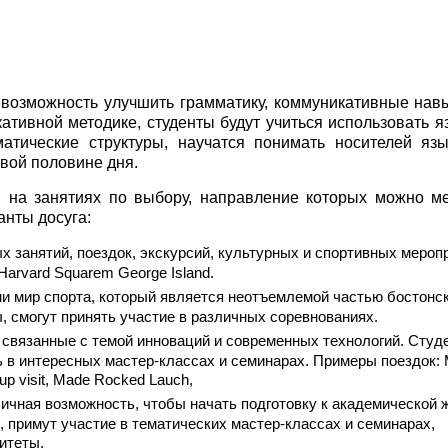
о возможность улучшить грамматику, коммуникативные нав
тивной методике, студенты будут учиться использовать я
атические структуры, научатся понимать носителей яз
рвой половине дня.
 на занятиях по выбору, направление которых можно м
нты досуга:
х занятий, поездок, экскурсий, культурных и спортивных мероп
 Harvard Squarem George Island.
и мир спорта, который является неотъемлемой частью бостонс
, смогут принять участие в различных соревнованиях.
 связанные с темой инноваций и современных технологий. Студ
ь в интересных мастер-классах и семинарах. Примеры поездок: 
tup visit, Made Rocked Lauch,
ичная возможность, чтобы начать подготовку к академической 
 примут участие в тематических мастер-классах и семинарах,
итеты.