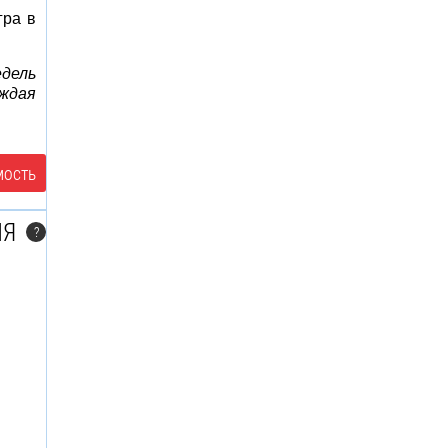
гра в
дель
аждая
мость
ЛЯ
?