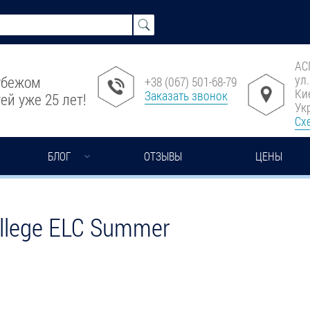
АС
ул
рубежом
+38 (067) 501-68-79
Ки
Заказать звонок
ей уже 25 лет!
Ук
Сх
БЛОГ
ОТЗЫВЫ
ЦЕНЫ
llege ELC Summer