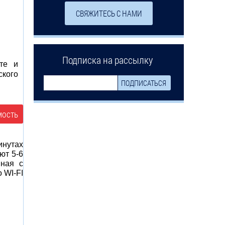
СВЯЖИТЕСЬ С НАМИ
Подписка на рассылку
те и
ского
мость
инутах
ют 5-6
иная с
 WI-FI