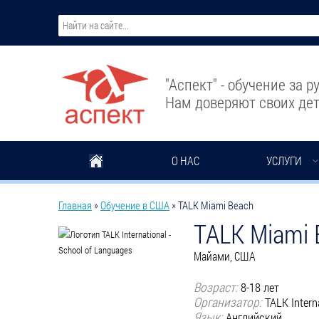
Перейти к основному содержанию
"Аспект" - обучение за 
Нам доверяют своих дет
О НАС
УСЛУГИ
Вы здесь
Главная
»
Обучение в США
»
TALK Miami Beach
TALK Miami 
Майами, США
Возраст:
8-18 лет
Организатор:
TALK Intern
Язык:
Английский