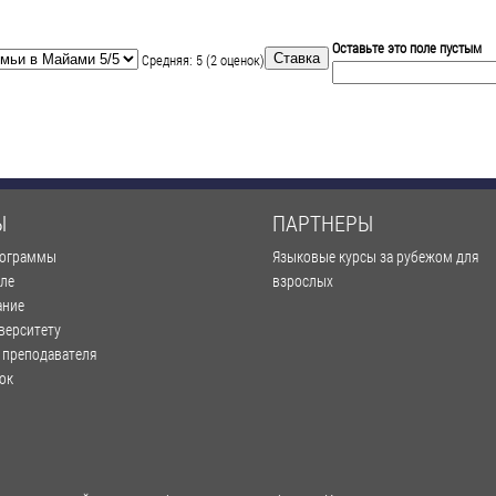
Оставьте это поле пустым
Средняя:
5
(
2
оценок)
Ы
ПАРТНЕРЫ
рограммы
Языковые курсы за рубежом для
оле
взрослых
ание
верситету
 преподавателя
ок