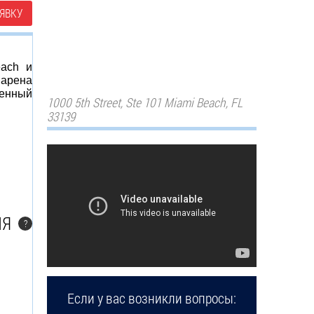
ЯВКУ
each и
 арена
оенный
1000 5th Street, Ste 101 Miami Beach, FL
33139
ЛЯ
?
Если у вас возникли вопросы: