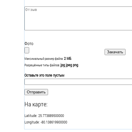
Отзыв
*
Фото
2 МБ
Максимальный размер файла:
.
jpg jpeg png
Разрешённые типы файлов:
.
Оставьте это поле пустым
На карте:
Latitude: 25.773889500000
Longitude: -80.138619900000