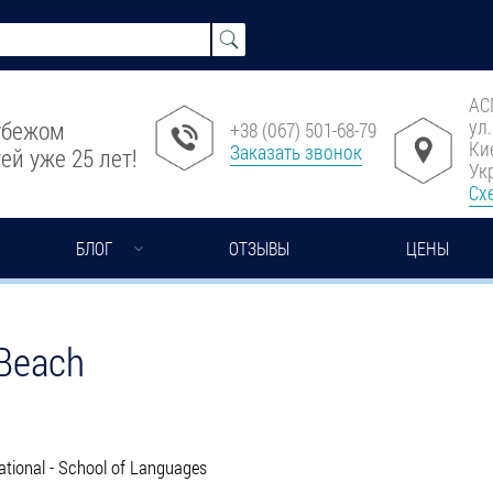
АС
ул
рубежом
+38 (067) 501-68-79
Ки
Заказать звонок
ей уже 25 лет!
Ук
Сх
БЛОГ
ОТЗЫВЫ
ЦЕНЫ
Beach
ational - School of Languages